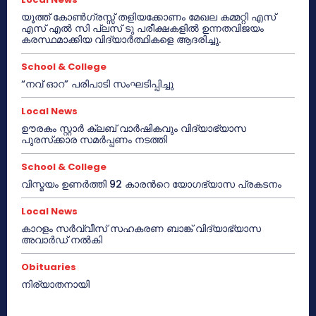
യൂത്ത് കോൺഗ്രസ്സ് തളിയക്കോണം മേഖല കമ്മറ്റി എസ്
എസ് എൽ സി പ്ലസ് ടു പരീക്ഷകളിൽ ഉന്നതവിജയം
കരസ്ഥമാക്കിയ വിദ്യാർത്ഥികളെ ആദരിച്ചു.
School & College
“നവ് ഓറ” പരിപാടി സംഘടിപ്പിച്ചു
Local News
ഊരകം സ്റ്റാർ ക്ലബ് വാർഷികവും വിദ്യാഭ്യാസ
പുരസ്‌ക്കാര സമർപ്പണം നടത്തി
School & College
വിസ്മയം ഉണർത്തി 92 കാരൻറെ യോഗഭ്യാസ പ്രകടനം
Local News
കാറളം സർവ്വീസ് സഹകരണ ബാങ്ക് വിദ്യാഭ്യാസ
അവാർഡ് നൽകി
Obituaries
നിര്യാതനായി