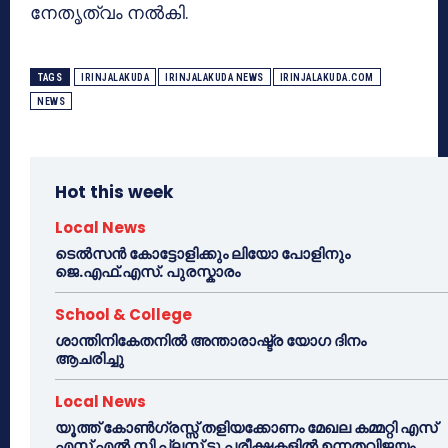
നേതൃത്വം നൽകി.
TAGS
IRINJALAKUDA
IRINJALAKUDA NEWS
IRINJALAKUDA.COM
NEWS
Hot this week
Local News
ടെൽസൻ കോട്ടോളിക്കും ലിയോ പോളിനും
ജെ.എഫ്.എസ്. പുരസ്കാരം
School & College
ശാന്തിനികേതനിൽ അന്താരാഷ്ട്ര യോഗ ദിനം
ആചരിച്ചു
Local News
യൂത്ത് കോൺഗ്രസ്സ് തളിയക്കോണം മേഖല കമ്മറ്റി എസ്
എസ് എൽ സി പ്ലസ് ടു പരീക്ഷകളിൽ ഉന്നതവിജയം