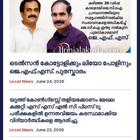
ടെൽസൻ കോട്ടോളിക്കും ലിയോ പോളിനും
ജെ.എഫ്.എസ്. പുരസ്കാരം
Local News
June 24, 2026
യൂത്ത് കോൺഗ്രസ്സ് തളിയക്കോണം മേഖല
കമ്മറ്റി എസ് എസ് എൽ സി പ്ലസ് ടു
പരീക്ഷകളിൽ ഉന്നതവിജയം കരസ്ഥമാക്കിയ
വിദ്യാർത്ഥികളെ ആദരിച്ചു.
Local News
June 23, 2026