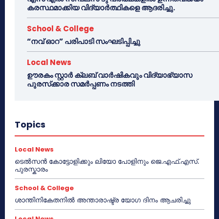
കരസ്ഥമാക്കിയ വിദ്യാർത്ഥികളെ ആദരിച്ചു.
School & College
“നവ് ഓറ” പരിപാടി സംഘടിപ്പിച്ചു
Local News
ഊരകം സ്റ്റാർ ക്ലബ് വാർഷികവും വിദ്യാഭ്യാസ
പുരസ്‌ക്കാര സമർപ്പണം നടത്തി
Topics
Local News
ടെൽസൻ കോട്ടോളിക്കും ലിയോ പോളിനും ജെ.എഫ്.എസ്.
പുരസ്കാരം
School & College
ശാന്തിനികേതനിൽ അന്താരാഷ്ട്ര യോഗ ദിനം ആചരിച്ചു
Local News