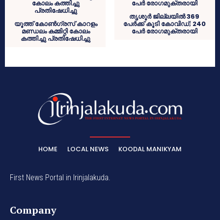
തൃശൂർ ജില്ലയിൽ 369
യൂത്ത് കോൺഗ്രസ് കാറളം
പേർക്ക് കൂടി കോവിഡ്; 240
മണ്ഡലം കമ്മിറ്റി കോലം
പേർ രോഗമുക്തരായി
കത്തിച്ചു പ്രതിഷേധിച്ചു
HOME
LOCAL NEWS
KOODAL MANIKYAM
First News Portal in Irinjalakuda.
Company