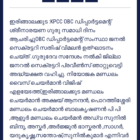
ഇരിങ്ങാലക്കുട :KPCC OBC ഡിപ്പാർട്ടമെന്റ്
ശ്രീനാരയണ ഗുരു സമാധി ദിനം
ആചരിച്ചുOBC ഡിപ്പാർട്ടമെന്റ് സംസ്ഥാ ജനൽ
സെക്രട്ടറി സതിഷ് വിമലൻ ഉത്ഘാടനം
ചെയ്ത് .ഗുരുദേവ സന്ദേശം നൽകി ജില്ലാ
ജനറൽ സെക്രട്ടറി പ്രവീൺസ് ഞാറ്റുവെട്ടി
അദ്ധ്യക്ഷത വഹിച്ചു. നിയോജക മണ്ഡലം
വൈസ് ചെയർമാൻ വിജിഷ്
എളയേsത്ത്,ഇരിങ്ങാലക്കുട മണ്ഡലം
ചെയർമാൻ അക്ഷയ് ആനന്ദൻ, പൊറത്തിശ്ശേരി
മണ്ഡലം ചെയർമാൻ ബാലകൃഷണൻ പി പി
,ആളൂർ മണ്ഡലം ചെയർമൻ അഡ്വ സുനിൽ
ബിന്ദു, അസ്കർ ,അർജ്ജുൻ ഭാസ്കരൻ ,സാഗർ,
യദുകൃഷ്ണ,സന്തോഷ്,സുനിൽകുമാർ എന്നിവർ