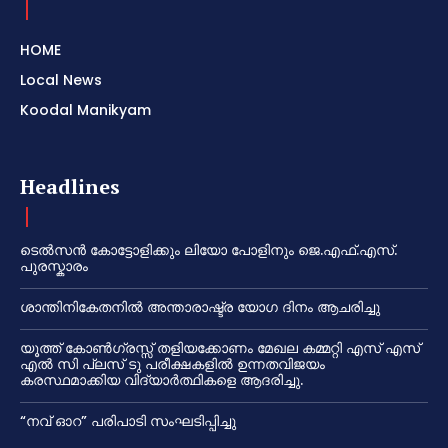
HOME
Local News
Koodal Manikyam
Headlines
ടെൽസൻ കോട്ടോളിക്കും ലിയോ പോളിനും ജെ.എഫ്.എസ്.
പുരസ്കാരം
ശാന്തിനികേതനിൽ അന്താരാഷ്ട്ര യോഗ ദിനം ആചരിച്ചു
യൂത്ത് കോൺഗ്രസ്സ് തളിയക്കോണം മേഖല കമ്മറ്റി എസ് എസ്
എൽ സി പ്ലസ് ടു പരീക്ഷകളിൽ ഉന്നതവിജയം
കരസ്ഥമാക്കിയ വിദ്യാർത്ഥികളെ ആദരിച്ചു.
“നവ് ഓറ” പരിപാടി സംഘടിപ്പിച്ചു