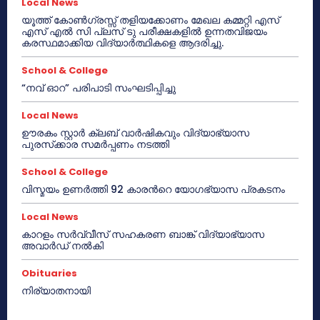
Local News
യൂത്ത് കോൺഗ്രസ്സ് തളിയക്കോണം മേഖല കമ്മറ്റി എസ്
എസ് എൽ സി പ്ലസ് ടു പരീക്ഷകളിൽ ഉന്നതവിജയം
കരസ്ഥമാക്കിയ വിദ്യാർത്ഥികളെ ആദരിച്ചു.
School & College
“നവ് ഓറ” പരിപാടി സംഘടിപ്പിച്ചു
Local News
ഊരകം സ്റ്റാർ ക്ലബ് വാർഷികവും വിദ്യാഭ്യാസ
പുരസ്‌ക്കാര സമർപ്പണം നടത്തി
School & College
വിസ്മയം ഉണർത്തി 92 കാരൻറെ യോഗഭ്യാസ പ്രകടനം
Local News
കാറളം സർവ്വീസ് സഹകരണ ബാങ്ക് വിദ്യാഭ്യാസ
അവാർഡ് നൽകി
Obituaries
നിര്യാതനായി