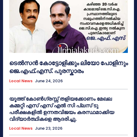
ടെൽസൻ കോട്ടോളിക്കും ലിയോ പോളിനും
ജെ.എഫ്.എസ്. പുരസ്കാരം
Local News
June 24, 2026
യൂത്ത് കോൺഗ്രസ്സ് തളിയക്കോണം മേഖല
കമ്മറ്റി എസ് എസ് എൽ സി പ്ലസ് ടു
പരീക്ഷകളിൽ ഉന്നതവിജയം കരസ്ഥമാക്കിയ
വിദ്യാർത്ഥികളെ ആദരിച്ചു.
Local News
June 23, 2026