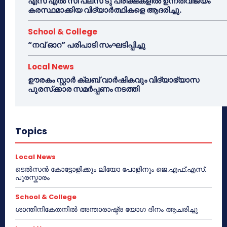
എസ് എൽ സി പ്ലസ് ടു പരീക്ഷകളിൽ ഉന്നതവിജയം
കരസ്ഥമാക്കിയ വിദ്യാർത്ഥികളെ ആദരിച്ചു.
School & College
“നവ് ഓറ” പരിപാടി സംഘടിപ്പിച്ചു
Local News
ഊരകം സ്റ്റാർ ക്ലബ് വാർഷികവും വിദ്യാഭ്യാസ
പുരസ്‌ക്കാര സമർപ്പണം നടത്തി
Topics
Local News
ടെൽസൻ കോട്ടോളിക്കും ലിയോ പോളിനും ജെ.എഫ്.എസ്.
പുരസ്കാരം
School & College
ശാന്തിനികേതനിൽ അന്താരാഷ്ട്ര യോഗ ദിനം ആചരിച്ചു