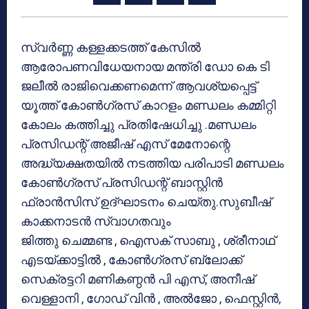
സ്വർണ്ണ കള്ളക്കടത്ത് കേസിൽ
ആരോപണവിധേയനായ മന്ത്രി ഡോ കെ ടി
ജലീൽ രാജിവെക്കണമെന്ന് ആവശ്യപ്പെട്ട്
യൂത്ത് കോൺഗ്രസ് കാറളം മണ്ഡലം കമ്മിറ്റി
കോലം കത്തിച്ചു പ്രതിഷേധിച്ചു .മണ്ഡലം
പ്രസിഡന്റ് അജീഷ് എസ് മേനോന്റെ
അദ്ധ്യക്ഷതയിൽ നടത്തിയ പരിപാടി മണ്ഡലം
കോൺഗ്രസ് പ്രസിഡന്റ് ബാസ്റ്റിൻ
ഫ്രാൻസിസ് ഉദ്ഘാടനം ചെയ്തു.സുബീഷ്
കാക്കനാടൻ സ്വാഗതവും
ജിത്തു ചെമ്മണ്ട , ഐസക് സാബു , ശ്രീനാഥ്
എടയ്ക്കാട്ടിൽ , കോൺഗ്രസ് ബ്ലോക്ക്
സെക്രട്ടറി മണികണ്ഠൻ പി എസ്, അനീഷ്
വെള്ളാനി , ഗോഡ് വിൻ , അൽജോ , ഫെസ്റ്റിൻ,