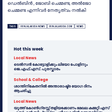
ഡെൽബിൻ , ജോബി ചെമ്മണ്ട, അൽജോ
ചെമ്മണ്ട എന്നിവർ നേതൃത്വം നൽകി
TAGS
IRINJALAKUDA NEWS
IRINJALAKUDA.COM
NEWS
Hot this week
Local News
ടെൽസൻ കോട്ടോളിക്കും ലിയോ പോളിനും
ജെ.എഫ്.എസ്. പുരസ്കാരം
School & College
ശാന്തിനികേതനിൽ അന്താരാഷ്ട്ര യോഗ ദിനം
ആചരിച്ചു
Local News
യൂത്ത് കോൺഗ്രസ്സ് തളിയക്കോണം മേഖല കമ്മറ്റി എസ്