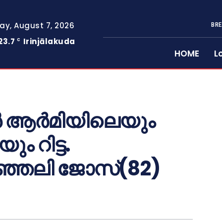
day, August 7, 2026
BRE
23.7
Irinjālakuda
C
HOME
L
യൻ ആർമിയിലെയും
 റിട്ട.
്ഞേലി ജോസ്(82)