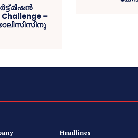
്ട് മിഷൻ
 Challenge –
യാലിസിസിനു
pany
Headlines