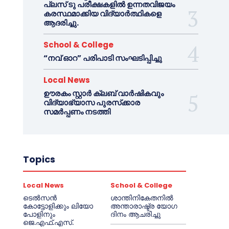
പ്ലസ് ടു പരീക്ഷകളിൽ ഉന്നതവിജയം
കരസ്ഥമാക്കിയ വിദ്യാർത്ഥികളെ
ആദരിച്ചു.
School & College
“നവ് ഓറ” പരിപാടി സംഘടിപ്പിച്ചു
Local News
ഊരകം സ്റ്റാർ ക്ലബ് വാർഷികവും
വിദ്യാഭ്യാസ പുരസ്‌ക്കാര
സമർപ്പണം നടത്തി
Topics
Local News
School & College
ടെൽസൻ
ശാന്തിനികേതനിൽ
കോട്ടോളിക്കും ലിയോ
അന്താരാഷ്ട്ര യോഗ
പോളിനും
ദിനം ആചരിച്ചു
ജെ.എഫ്.എസ്.