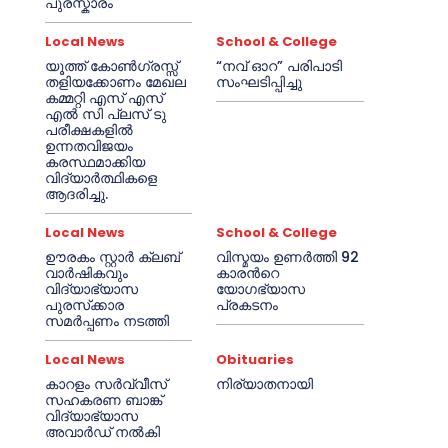
പുരസ്കാരം
Local News
School & College
യൂത്ത് കോൺഗ്രസ്സ്
“നവ് ഓറ” പരിപാടി
തളിയക്കോണം മേഖല
സംഘടിപ്പിച്ചു
കമ്മറ്റി എസ് എസ്
എൽ സി പ്ലസ് ടു
പരീക്ഷകളിൽ
ഉന്നതവിജയം
കരസ്ഥമാക്കിയ
വിദ്യാർത്ഥികളെ
ആദരിച്ചു.
Local News
School & College
ഊരകം സ്റ്റാർ ക്ലബ്
വിസ്മയം ഉണർത്തി 92
വാർഷികവും
കാരൻറെ
വിദ്യാഭ്യാസ
യോഗഭ്യാസ
പുരസ്‌ക്കാര
പ്രകടനം
സമർപ്പണം നടത്തി
Local News
Obituaries
കാറളം സർവ്വീസ്
നിര്യാതനായി
സഹകരണ ബാങ്ക്
വിദ്യാഭ്യാസ
അവാർഡ് നൽകി