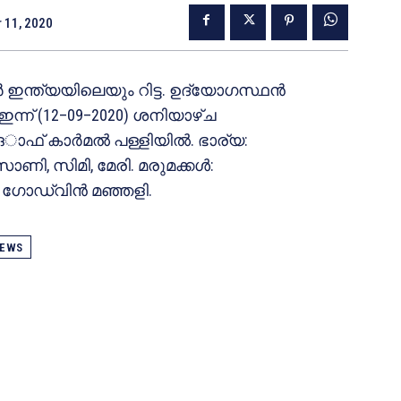
 11, 2020
ന്ത്യയിലെയും റിട്ട. ഉദ്യോഗസ്ഥൻ
ഇന്ന് (12–09–2020) ശനിയാഴ്ച
ഒാഫ് കാർമൽ പള്ളിയിൽ. ഭാര്യ:
സോണി, സിമി, മേരി. മരുമക്കൾ:
്, ഗോഡ്‍വിൻ മഞ്ഞളി.
EWS