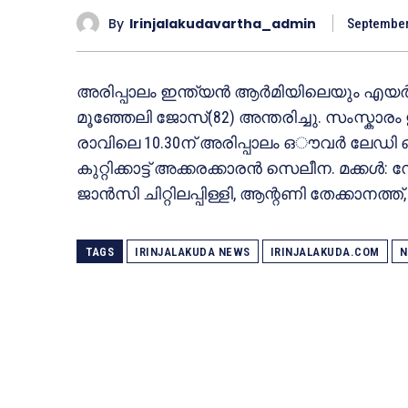
By
Irinjalakudavartha_admin
September
അരിപ്പാലം ഇന്ത്യൻ ആർമിയിലെയും എയർ ഇ
മൂഞ്ഞേലി ജോസ്(82) അന്തരിച്ചു. സംസ്കാരം 
രാവിലെ 10.30ന് അരിപ്പാലം ഒൗവർ ലേഡി 
കുറ്റിക്കാട്ട് അക്കരക്കാരൻ സെലീന. മക്കൾ: 
ജാൻസി ചിറ്റിലപ്പിള്ളി, ആന്റണി തേക്കാനത്ത
TAGS
IRINJALAKUDA NEWS
IRINJALAKUDA.COM
N