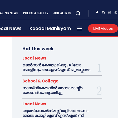
AKING NEWS
POLICE & SAFETY
JOB ALERTS
ocal News
Koodal Manikyam
LIVE Videos
Hot this week
Local News
ടെൽസൻ കോട്ടോളിക്കും ലിയോ
പോളിനും ജെ.എഫ്.എസ്. പുരസ്കാരം
School & College
ശാന്തിനികേതനിൽ അന്താരാഷ്ട്ര
യോഗ ദിനം ആചരിച്ചു
Local News
യൂത്ത് കോൺഗ്രസ്സ് തളിയക്കോണം
മേഖല കമ്മറ്റി എസ് എസ് എൽ സി