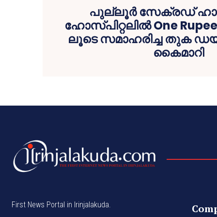
പുല്ലൂർ സേക്രഡ് ഹാർട
ഹോസ്പിറ്റലിൽ One Rupee
ലൂടെ സമാഹരിച്ച തുക ഡ
കൈമാറി
First News Portal in Irinjalakuda.
Com