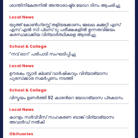
ശാന്തിനികേതനിൽ അന്താരാഷ്ട്ര യോഗ ദിനം ആചരിച്ചു
Local News
യൂത്ത് കോൺഗ്രസ്സ് തളിയക്കോണം മേഖല കമ്മറ്റി എസ്
എസ് എൽ സി പ്ലസ് ടു പരീക്ഷകളിൽ ഉന്നതവിജയം
കരസ്ഥമാക്കിയ വിദ്യാർത്ഥികളെ ആദരിച്ചു.
School & College
“നവ് ഓറ” പരിപാടി സംഘടിപ്പിച്ചു
Local News
ഊരകം സ്റ്റാർ ക്ലബ് വാർഷികവും വിദ്യാഭ്യാസ
പുരസ്‌ക്കാര സമർപ്പണം നടത്തി
School & College
വിസ്മയം ഉണർത്തി 92 കാരൻറെ യോഗഭ്യാസ പ്രകടനം
Local News
കാറളം സർവ്വീസ് സഹകരണ ബാങ്ക് വിദ്യാഭ്യാസ
അവാർഡ് നൽകി
Obituaries