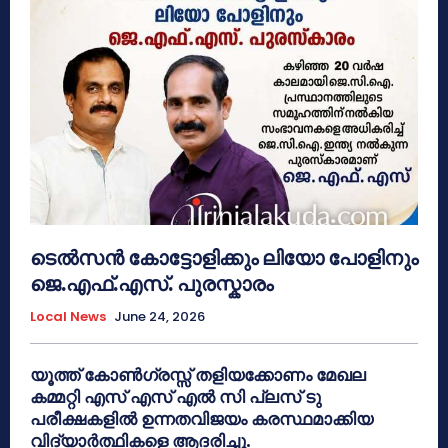
ടെൽസൻ കോട്ടോളിക്കും ലിയോ പോളിനും
ജെ.എഫ്.എസ്. പുരസ്കാരം
Local News
June 24, 2026
യൂത്ത് കോൺഗ്രസ്സ് തളിയക്കോണം മേഖല
കമ്മറ്റി എസ് എസ് എൽ സി പ്ലസ് ടു
പരീക്ഷകളിൽ ഉന്നതവിജയം കരസ്ഥമാക്കിയ
വിദ്യാർത്ഥികളെ ആദരിച്ചു.