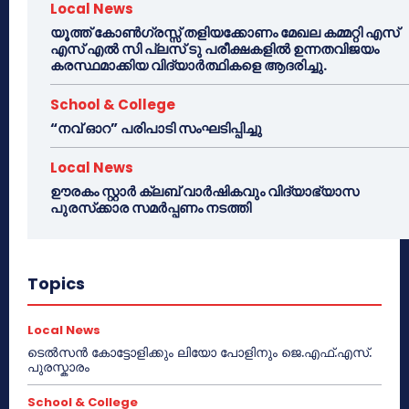
Local News
യൂത്ത് കോൺഗ്രസ്സ് തളിയക്കോണം മേഖല കമ്മറ്റി എസ്
എസ് എൽ സി പ്ലസ് ടു പരീക്ഷകളിൽ ഉന്നതവിജയം
കരസ്ഥമാക്കിയ വിദ്യാർത്ഥികളെ ആദരിച്ചു.
School & College
“നവ് ഓറ” പരിപാടി സംഘടിപ്പിച്ചു
Local News
ഊരകം സ്റ്റാർ ക്ലബ് വാർഷികവും വിദ്യാഭ്യാസ
പുരസ്‌ക്കാര സമർപ്പണം നടത്തി
Topics
Local News
ടെൽസൻ കോട്ടോളിക്കും ലിയോ പോളിനും ജെ.എഫ്.എസ്.
പുരസ്കാരം
School & College