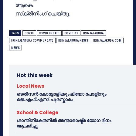
ആകെ
സ്‌ക്രീനിംഗ് ചെയ്തു.
TAGS
COVID
COVID UPDATE
COVID-19
IRINJALAKUDA
IRINJALAKUDA COVID UPDATE
IRINJALAKUDA NEWS
IRINJALAKUDA.COM
NEWS
Hot this week
Local News
ടെൽസൻ കോട്ടോളിക്കും ലിയോ പോളിനും
ജെ.എഫ്.എസ്. പുരസ്കാരം
School & College
ശാന്തിനികേതനിൽ അന്താരാഷ്ട്ര യോഗ ദിനം
ആചരിച്ചു