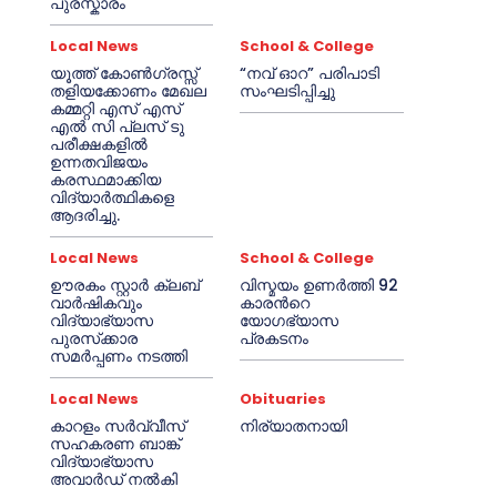
പുരസ്കാരം
Local News
School & College
യൂത്ത് കോൺഗ്രസ്സ്
“നവ് ഓറ” പരിപാടി
തളിയക്കോണം മേഖല
സംഘടിപ്പിച്ചു
കമ്മറ്റി എസ് എസ്
എൽ സി പ്ലസ് ടു
പരീക്ഷകളിൽ
ഉന്നതവിജയം
കരസ്ഥമാക്കിയ
വിദ്യാർത്ഥികളെ
ആദരിച്ചു.
Local News
School & College
ഊരകം സ്റ്റാർ ക്ലബ്
വിസ്മയം ഉണർത്തി 92
വാർഷികവും
കാരൻറെ
വിദ്യാഭ്യാസ
യോഗഭ്യാസ
പുരസ്‌ക്കാര
പ്രകടനം
സമർപ്പണം നടത്തി
Local News
Obituaries
കാറളം സർവ്വീസ്
നിര്യാതനായി
സഹകരണ ബാങ്ക്
വിദ്യാഭ്യാസ
അവാർഡ് നൽകി