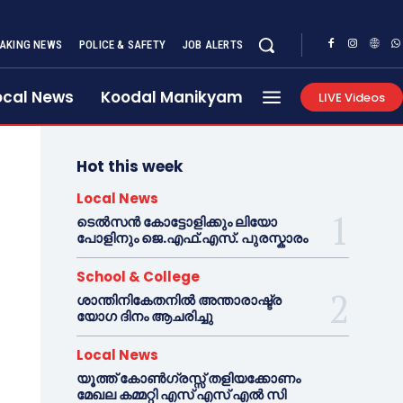
AKING NEWS
POLICE & SAFETY
JOB ALERTS
ocal News
Koodal Manikyam
LIVE Videos
Hot this week
Local News
ടെൽസൻ കോട്ടോളിക്കും ലിയോ
പോളിനും ജെ.എഫ്.എസ്. പുരസ്കാരം
School & College
ശാന്തിനികേതനിൽ അന്താരാഷ്ട്ര
യോഗ ദിനം ആചരിച്ചു
Local News
യൂത്ത് കോൺഗ്രസ്സ് തളിയക്കോണം
മേഖല കമ്മറ്റി എസ് എസ് എൽ സി