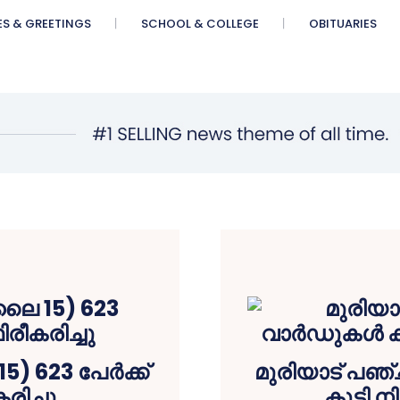
ES & GREETINGS
SCHOOL & COLLEGE
OBITUARIES
5) 623 പേർക്ക്
മുരിയാട് പഞ
രിച്ചു
കൂടി ന