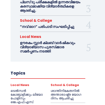
പ്ലസ് ടു പരീക്ഷകളിൽ ഉന്നതവിജയം
കരസ്ഥമാക്കിയ വിദ്യാർത്ഥികളെ
ആദരിച്ചു.
School & College
“നവ് ഓറ” പരിപാടി സംഘടിപ്പിച്ചു
Local News
ഊരകം സ്റ്റാർ ക്ലബ് വാർഷികവും
വിദ്യാഭ്യാസ പുരസ്‌ക്കാര
സമർപ്പണം നടത്തി
Topics
Local News
School & College
ടെൽസൻ
ശാന്തിനികേതനിൽ
കോട്ടോളിക്കും ലിയോ
അന്താരാഷ്ട്ര യോഗ
പോളിനും
ദിനം ആചരിച്ചു
ജെ.എഫ്.എസ്.