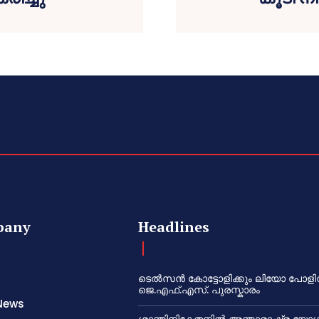
pany
Headlines
ടെൽസൻ കോട്ടോളിക്കും ലിയോ പോളി
ജെ.എഫ്.എസ്. പുരസ്കാരം
News