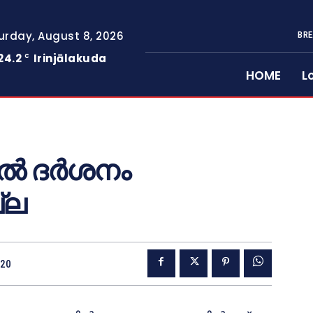
urday, August 8, 2026
BRE
24.2
Irinjālakuda
C
HOME
L
ിൽ ദർശനം
്ല
020