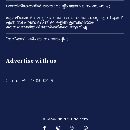
ശാന്തിനികേതനിൽ അന്താരാഷ്ട്ര യോഗ ദിനം ആചരിച്ചു
യൂത്ത് കോൺഗ്രസ്സ് തളിയക്കോണം മേഖല കമ്മറ്റി എസ് എസ്
എൽ സി പ്ലസ് ടു പരീക്ഷകളിൽ ഉന്നതവിജയം
കരസ്ഥമാക്കിയ വിദ്യാർത്ഥികളെ ആദരിച്ചു.
“നവ് ഓറ” പരിപാടി സംഘടിപ്പിച്ചു
Advertise with us
Contact +91 7736000419
© www.irinjalakuda.com