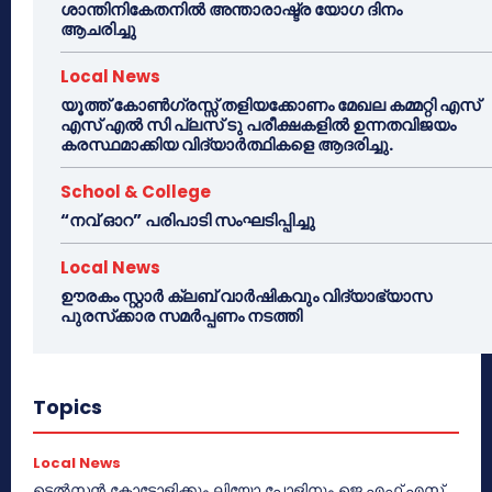
ശാന്തിനികേതനിൽ അന്താരാഷ്ട്ര യോഗ ദിനം
ആചരിച്ചു
Local News
യൂത്ത് കോൺഗ്രസ്സ് തളിയക്കോണം മേഖല കമ്മറ്റി എസ്
എസ് എൽ സി പ്ലസ് ടു പരീക്ഷകളിൽ ഉന്നതവിജയം
കരസ്ഥമാക്കിയ വിദ്യാർത്ഥികളെ ആദരിച്ചു.
School & College
“നവ് ഓറ” പരിപാടി സംഘടിപ്പിച്ചു
Local News
ഊരകം സ്റ്റാർ ക്ലബ് വാർഷികവും വിദ്യാഭ്യാസ
പുരസ്‌ക്കാര സമർപ്പണം നടത്തി
Topics
Local News
ടെൽസൻ കോട്ടോളിക്കും ലിയോ പോളിനും ജെ.എഫ്.എസ്.