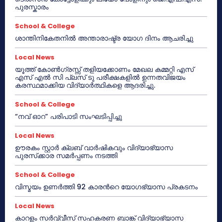
പുരസ്കാരം
School & College
ശാന്തിനികേതനിൽ അന്താരാഷ്ട്ര യോഗ ദിനം ആചരിച്ചു
Local News
യൂത്ത് കോൺഗ്രസ്സ് തളിയക്കോണം മേഖല കമ്മറ്റി എസ്
എസ് എൽ സി പ്ലസ് ടു പരീക്ഷകളിൽ ഉന്നതവിജയം
കരസ്ഥമാക്കിയ വിദ്യാർത്ഥികളെ ആദരിച്ചു.
School & College
“നവ് ഓറ” പരിപാടി സംഘടിപ്പിച്ചു
Local News
ഊരകം സ്റ്റാർ ക്ലബ് വാർഷികവും വിദ്യാഭ്യാസ
പുരസ്‌ക്കാര സമർപ്പണം നടത്തി
School & College
വിസ്മയം ഉണർത്തി 92 കാരൻറെ യോഗഭ്യാസ പ്രകടനം
Local News
കാറളം സർവ്വീസ് സഹകരണ ബാങ്ക് വിദ്യാഭ്യാസ