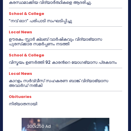
കരസ്ഥമാക്കിയ വിദ്യാർത്ഥികളെ ആദരിച്ചു.
School & College
“നവ് ഓറ” പരിപാടി സംഘടിപ്പിച്ചു
Local News
ഊരകം സ്റ്റാർ ക്ലബ് വാർഷികവും വിദ്യാഭ്യാസ
പുരസ്‌ക്കാര സമർപ്പണം നടത്തി
School & College
വിസ്മയം ഉണർത്തി 92 കാരൻറെ യോഗഭ്യാസ പ്രകടനം
Local News
കാറളം സർവ്വീസ് സഹകരണ ബാങ്ക് വിദ്യാഭ്യാസ
അവാർഡ് നൽകി
Obituaries
നിര്യാതനായി