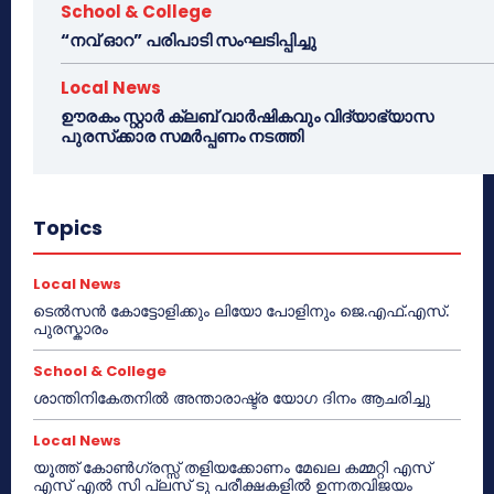
School & College
“നവ് ഓറ” പരിപാടി സംഘടിപ്പിച്ചു
Local News
ഊരകം സ്റ്റാർ ക്ലബ് വാർഷികവും വിദ്യാഭ്യാസ
പുരസ്‌ക്കാര സമർപ്പണം നടത്തി
Topics
Local News
ടെൽസൻ കോട്ടോളിക്കും ലിയോ പോളിനും ജെ.എഫ്.എസ്.
പുരസ്കാരം
School & College
ശാന്തിനികേതനിൽ അന്താരാഷ്ട്ര യോഗ ദിനം ആചരിച്ചു
Local News
യൂത്ത് കോൺഗ്രസ്സ് തളിയക്കോണം മേഖല കമ്മറ്റി എസ്
എസ് എൽ സി പ്ലസ് ടു പരീക്ഷകളിൽ ഉന്നതവിജയം