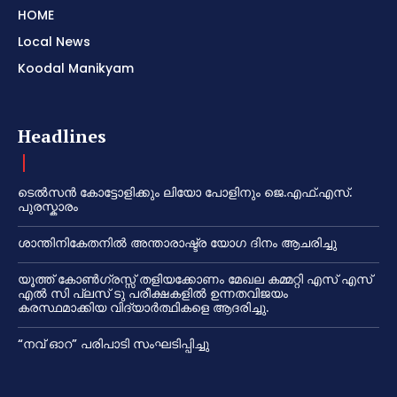
HOME
Local News
Koodal Manikyam
Headlines
ടെൽസൻ കോട്ടോളിക്കും ലിയോ പോളിനും ജെ.എഫ്.എസ്.
പുരസ്കാരം
ശാന്തിനികേതനിൽ അന്താരാഷ്ട്ര യോഗ ദിനം ആചരിച്ചു
യൂത്ത് കോൺഗ്രസ്സ് തളിയക്കോണം മേഖല കമ്മറ്റി എസ് എസ്
എൽ സി പ്ലസ് ടു പരീക്ഷകളിൽ ഉന്നതവിജയം
കരസ്ഥമാക്കിയ വിദ്യാർത്ഥികളെ ആദരിച്ചു.
“നവ് ഓറ” പരിപാടി സംഘടിപ്പിച്ചു