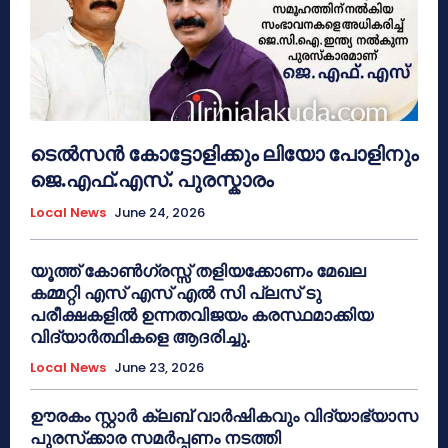
ടെൽസൻ കോട്ടോളിക്കും ലിയോ പോളിനും
ജെ.എഫ്.എസ്. പുരസ്കാരം
Local News
June 24, 2026
യൂത്ത് കോൺഗ്രസ്സ് തളിയക്കോണം മേഖല
കമ്മറ്റി എസ് എസ് എൽ സി പ്ലസ് ടു
പരീക്ഷകളിൽ ഉന്നതവിജയം കരസ്ഥമാക്കിയ
വിദ്യാർത്ഥികളെ ആദരിച്ചു.
Local News
June 23, 2026
ഊരകം സ്റ്റാർ ക്ലബ് വാർഷികവും വിദ്യാഭ്യാസ
പുരസ്‌ക്കാര സമർപ്പണം നടത്തി