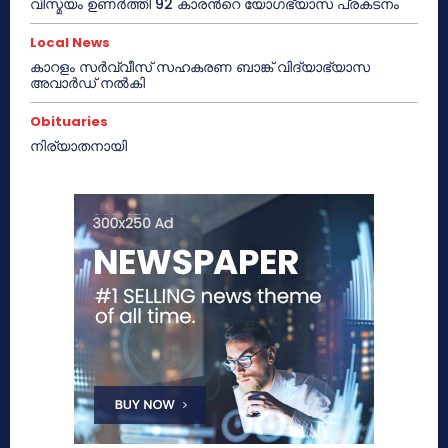
വിസ്മയം ഉണർത്തി 92 കാരൻറെ യോഗഭ്യാസ പ്രകടനം
Local News
കാറളം സർവ്വീസ് സഹകരണ ബാങ്ക് വിദ്യാഭ്യാസ
അവാർഡ് നൽകി
Obituaries
നിര്യാതനായി