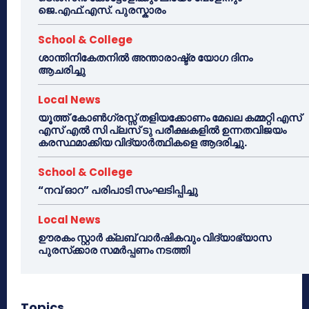
ജെ.എഫ്.എസ്. പുരസ്കാരം
School & College
ശാന്തിനികേതനിൽ അന്താരാഷ്ട്ര യോഗ ദിനം
ആചരിച്ചു
Local News
യൂത്ത് കോൺഗ്രസ്സ് തളിയക്കോണം മേഖല കമ്മറ്റി എസ്
എസ് എൽ സി പ്ലസ് ടു പരീക്ഷകളിൽ ഉന്നതവിജയം
കരസ്ഥമാക്കിയ വിദ്യാർത്ഥികളെ ആദരിച്ചു.
School & College
“നവ് ഓറ” പരിപാടി സംഘടിപ്പിച്ചു
Local News
ഊരകം സ്റ്റാർ ക്ലബ് വാർഷികവും വിദ്യാഭ്യാസ
പുരസ്‌ക്കാര സമർപ്പണം നടത്തി
Topics