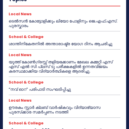
Local News
ടെൽസൻ കോട്ടോളിക്കും ലിയോ പോളിനും ജെ.എഫ്.എസ്.
പുരസ്കാരം
School & College
ശാന്തിനികേതനിൽ അന്താരാഷ്ട്ര യോഗ ദിനം ആചരിച്ചു
Local News
യൂത്ത് കോൺഗ്രസ്സ് തളിയക്കോണം മേഖല കമ്മറ്റി എസ്
എസ് എൽ സി പ്ലസ് ടു പരീക്ഷകളിൽ ഉന്നതവിജയം
കരസ്ഥമാക്കിയ വിദ്യാർത്ഥികളെ ആദരിച്ചു.
School & College
“നവ് ഓറ” പരിപാടി സംഘടിപ്പിച്ചു
Local News
ഊരകം സ്റ്റാർ ക്ലബ് വാർഷികവും വിദ്യാഭ്യാസ
പുരസ്‌ക്കാര സമർപ്പണം നടത്തി
School & College