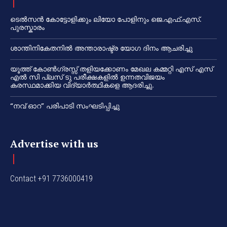
ടെൽസൻ കോട്ടോളിക്കും ലിയോ പോളിനും ജെ.എഫ്.എസ്.
പുരസ്കാരം
ശാന്തിനികേതനിൽ അന്താരാഷ്ട്ര യോഗ ദിനം ആചരിച്ചു
യൂത്ത് കോൺഗ്രസ്സ് തളിയക്കോണം മേഖല കമ്മറ്റി എസ് എസ്
എൽ സി പ്ലസ് ടു പരീക്ഷകളിൽ ഉന്നതവിജയം
കരസ്ഥമാക്കിയ വിദ്യാർത്ഥികളെ ആദരിച്ചു.
“നവ് ഓറ” പരിപാടി സംഘടിപ്പിച്ചു
Advertise with us
Contact +91 7736000419