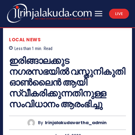
LIVE
LOCAL NEWS
Less than 1
min.
Read
ഇരിങ്ങാലക്കുട
നഗരസഭയിൽ വസ്തുനികുതി
ഓൺലൈൻ ആയി
സ്വീകരിക്കുന്നതിനുള്ള
സംവിധാനം ആരംഭിച്ചു
By
Irinjalakudavartha_admin