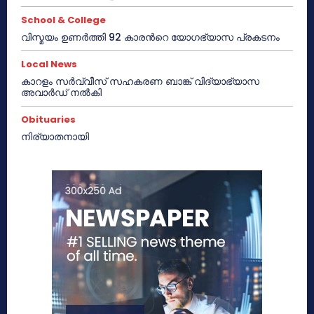
School & College
വിസ്മയം ഉണർത്തി 92 കാരൻറെ യോഗഭ്യാസ പ്രകടനം
Local News
കാറളം സർവ്വീസ് സഹകരണ ബാങ്ക് വിദ്യാഭ്യാസ
അവാർഡ് നൽകി
Obituaries
നിര്യാതനായി