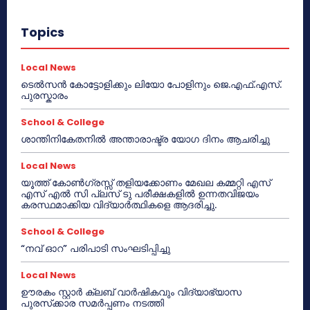
Topics
Local News
ടെൽസൻ കോട്ടോളിക്കും ലിയോ പോളിനും ജെ.എഫ്.എസ്.
പുരസ്കാരം
School & College
ശാന്തിനികേതനിൽ അന്താരാഷ്ട്ര യോഗ ദിനം ആചരിച്ചു
Local News
യൂത്ത് കോൺഗ്രസ്സ് തളിയക്കോണം മേഖല കമ്മറ്റി എസ്
എസ് എൽ സി പ്ലസ് ടു പരീക്ഷകളിൽ ഉന്നതവിജയം
കരസ്ഥമാക്കിയ വിദ്യാർത്ഥികളെ ആദരിച്ചു.
School & College
“നവ് ഓറ” പരിപാടി സംഘടിപ്പിച്ചു
Local News
ഊരകം സ്റ്റാർ ക്ലബ് വാർഷികവും വിദ്യാഭ്യാസ
പുരസ്‌ക്കാര സമർപ്പണം നടത്തി