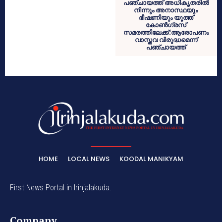
പഞ്ചായത്ത് അധികൃതരിൽ
നിന്നും അനാസ്ഥയും
ഭീഷണിയും യൂത്ത്
കോൺഗ്രസ്‌
സമരത്തിലേക്ക്:ആരോപണം
വാസ്തവ വിരുദ്ധമെന്ന്
പഞ്ചായത്ത്
HOME
LOCAL NEWS
KOODAL MANIKYAM
First News Portal in Irinjalakuda.
Company