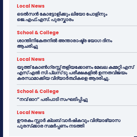
Local News
ടെൽസൻ കോട്ടോളിക്കും ലിയോ പോളിനും
ജെ.എഫ്.എസ്. പുരസ്കാരം
School & College
ശാന്തിനികേതനിൽ അന്താരാഷ്ട്ര യോഗ ദിനം
ആചരിച്ചു
Local News
യൂത്ത് കോൺഗ്രസ്സ് തളിയക്കോണം മേഖല കമ്മറ്റി എസ്
എസ് എൽ സി പ്ലസ് ടു പരീക്ഷകളിൽ ഉന്നതവിജയം
കരസ്ഥമാക്കിയ വിദ്യാർത്ഥികളെ ആദരിച്ചു.
School & College
“നവ് ഓറ” പരിപാടി സംഘടിപ്പിച്ചു
Local News
ഊരകം സ്റ്റാർ ക്ലബ് വാർഷികവും വിദ്യാഭ്യാസ
പുരസ്‌ക്കാര സമർപ്പണം നടത്തി