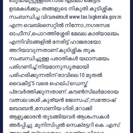
ബുദ്ധിമുട്ടുള്ളതിനാൽ എല്ലാ കെട്ടിട
ഉടമകൾക്കും തങ്ങളുടെ നികുതി കുടിശ്ശിക
സംബന്ധിച്ച വിവരങ്ങൾ www.tax.lsgkerala.gov.in
എന്ന വെബ്‌സൈറ്റിൽ നിന്നോ ,നഗരസഭ
ഓഫീസ് ,പൊറത്തിശ്ശേരി മേഖല കാര്യാലയം
എന്നിവിടങ്ങളിൽ നേരിട്ട് ഹാജരായോ
അറിയാവുന്നതാണ്.കുടിശ്ശിക തുക
സംബന്ധിച്ചുള്ള പരാതികൾ യഥാസമയം
പരിഗണിച്ച് നിയമാനുസൃതമായി
പരിഹരിക്കുന്നതിന് രാവിലെ 10 മുതൽ
വൈകീട്ട് 5 വരെ ഹെല്പ് ഡെസ്ക്
പ്രവർത്തിക്കുന്നതാണ് .കൗൺസിലർമാരായ
വത്സല ശശി ,കുര്യൻ ജോസഫ് ,സന്തോഷ്
ബോബൻ ,സോണിയ ഗിരി ,റോക്കി
ആളൂക്കാരൻ തുടങ്ങിയവർ ആശംസകൾ
അർപ്പിച്ചു .മുനിസിപ്പൽ സെക്രട്ടറി കെ .എസ്