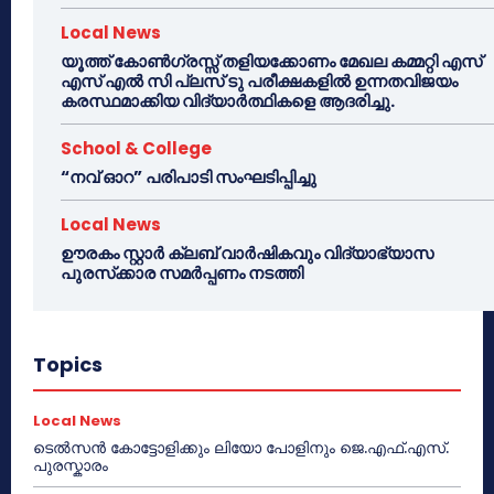
Local News
യൂത്ത് കോൺഗ്രസ്സ് തളിയക്കോണം മേഖല കമ്മറ്റി എസ്
എസ് എൽ സി പ്ലസ് ടു പരീക്ഷകളിൽ ഉന്നതവിജയം
കരസ്ഥമാക്കിയ വിദ്യാർത്ഥികളെ ആദരിച്ചു.
School & College
“നവ് ഓറ” പരിപാടി സംഘടിപ്പിച്ചു
Local News
ഊരകം സ്റ്റാർ ക്ലബ് വാർഷികവും വിദ്യാഭ്യാസ
പുരസ്‌ക്കാര സമർപ്പണം നടത്തി
Topics
Local News
ടെൽസൻ കോട്ടോളിക്കും ലിയോ പോളിനും ജെ.എഫ്.എസ്.
പുരസ്കാരം