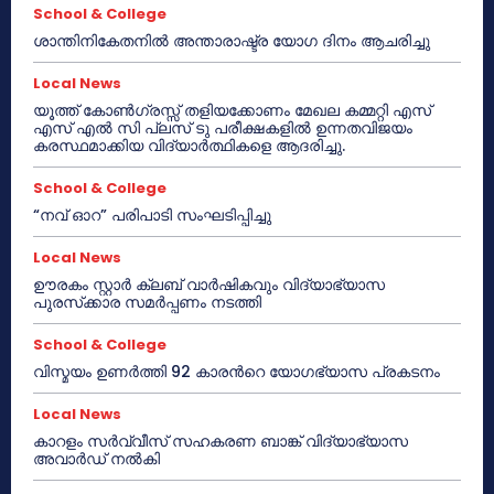
School & College
ശാന്തിനികേതനിൽ അന്താരാഷ്ട്ര യോഗ ദിനം ആചരിച്ചു
Local News
യൂത്ത് കോൺഗ്രസ്സ് തളിയക്കോണം മേഖല കമ്മറ്റി എസ്
എസ് എൽ സി പ്ലസ് ടു പരീക്ഷകളിൽ ഉന്നതവിജയം
കരസ്ഥമാക്കിയ വിദ്യാർത്ഥികളെ ആദരിച്ചു.
School & College
“നവ് ഓറ” പരിപാടി സംഘടിപ്പിച്ചു
Local News
ഊരകം സ്റ്റാർ ക്ലബ് വാർഷികവും വിദ്യാഭ്യാസ
പുരസ്‌ക്കാര സമർപ്പണം നടത്തി
School & College
വിസ്മയം ഉണർത്തി 92 കാരൻറെ യോഗഭ്യാസ പ്രകടനം
Local News
കാറളം സർവ്വീസ് സഹകരണ ബാങ്ക് വിദ്യാഭ്യാസ
അവാർഡ് നൽകി