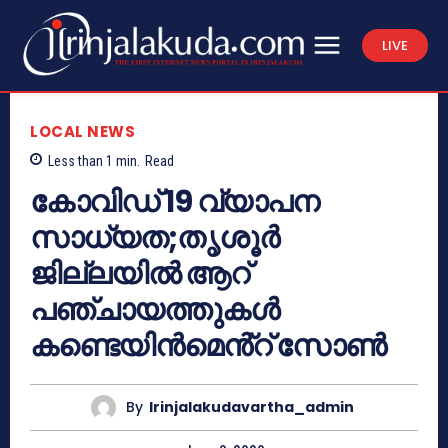
LIVE
LOCAL NEWS
Less than 1
min.
Read
കോവിഡ് 19 വ്യാപന
സാധ്യത;തൃശൂർ
ജില്ലയിൽ ആറ്
പഞ്ചായത്തുകൾ
കണ്ടെയിൻമെൻ്റ് സോൺ
By
Irinjalakudavartha_admin