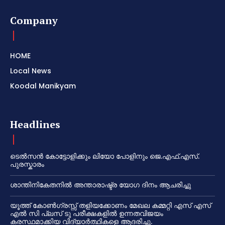
Company
HOME
Local News
Koodal Manikyam
Headlines
ടെൽസൻ കോട്ടോളിക്കും ലിയോ പോളിനും ജെ.എഫ്.എസ്.
പുരസ്കാരം
ശാന്തിനികേതനിൽ അന്താരാഷ്ട്ര യോഗ ദിനം ആചരിച്ചു
യൂത്ത് കോൺഗ്രസ്സ് തളിയക്കോണം മേഖല കമ്മറ്റി എസ് എസ്
എൽ സി പ്ലസ് ടു പരീക്ഷകളിൽ ഉന്നതവിജയം
കരസ്ഥമാക്കിയ വിദ്യാർത്ഥികളെ ആദരിച്ചു.