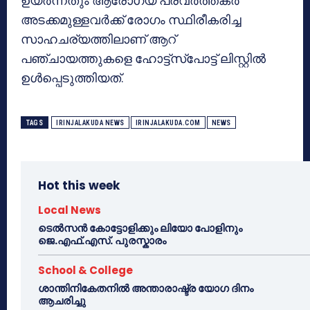
ഉയർന്നതും ആരോഗ്യ പ്രവർത്തകർ
അടക്കമുള്ളവർക്ക് രോഗം സ്ഥിരീകരിച്ച
സാഹചര്യത്തിലാണ് ആറ്
പഞ്ചായത്തുകളെ ഹോട്ട്സ്പോട്ട് ലിസ്റ്റിൽ
ഉൾപ്പെടുത്തിയത്.
TAGS
IRINJALAKUDA NEWS
IRINJALAKUDA.COM
NEWS
Hot this week
Local News
ടെൽസൻ കോട്ടോളിക്കും ലിയോ പോളിനും
ജെ.എഫ്.എസ്. പുരസ്കാരം
School & College
ശാന്തിനികേതനിൽ അന്താരാഷ്ട്ര യോഗ ദിനം
ആചരിച്ചു