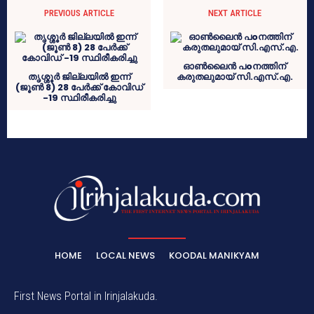
PREVIOUS ARTICLE
NEXT ARTICLE
ഓൺലൈൻ പoനത്തിന്
തൃശ്ശൂര്‍ ജില്ലയില്‍ ഇന്ന്
കരുതലുമായ് സി.എസ്.എ.
(ജൂണ്‍ 8) 28 പേര്‍ക്ക് കോവിഡ്
-19 സ്ഥിരീകരിച്ചു
HOME
LOCAL NEWS
KOODAL MANIKYAM
First News Portal in Irinjalakuda.