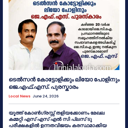
ടെൽസൻ കോട്ടോളിക്കും ലിയോ പോളിനും
ജെ.എഫ്.എസ്. പുരസ്കാരം
Local News
June 24, 2026
യൂത്ത് കോൺഗ്രസ്സ് തളിയക്കോണം മേഖല
കമ്മറ്റി എസ് എസ് എൽ സി പ്ലസ് ടു
പരീക്ഷകളിൽ ഉന്നതവിജയം കരസ്ഥമാക്കിയ