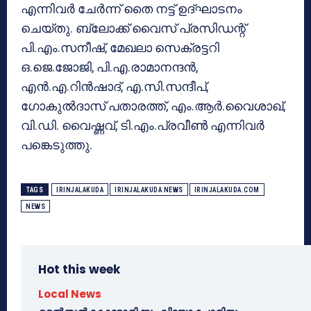
എന്നിവർ ചേർന്ന് തൈ നട്ട് ഉദ്ഘാടനം
ചെയ്തു. ബ്ലോക്ക് വൈസ് പ്രസിഡന്റ്
പി.എം.സനീഷ്, മേഖലാ സെക്രട്ടറി
ഒ.ജെ.ജോജി, പി.എ.രാമാനന്ദൻ,
എൻ.എ.റിൻഷാദ്, എ.സി.സന്ദീപ്,
ഗോകുൽദാസ് പതാരത്ത്, എം.ആർ.വൈശാഖ്,
വി.ഡി. വൈഷ്ണവ്, ടി.എം.പ്രവീൺ എന്നിവർ
പങ്കെടുത്തു.
TAGS
IRINJALAKUDA
IRINJALAKUDA NEWS
IRINJALAKUDA.COM
NEWS
Hot this week
Local News