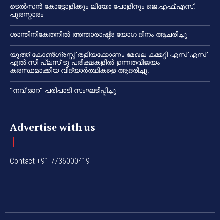
ടെൽസൻ കോട്ടോളിക്കും ലിയോ പോളിനും ജെ.എഫ്.എസ്.
പുരസ്കാരം
ശാന്തിനികേതനിൽ അന്താരാഷ്ട്ര യോഗ ദിനം ആചരിച്ചു
യൂത്ത് കോൺഗ്രസ്സ് തളിയക്കോണം മേഖല കമ്മറ്റി എസ് എസ്
എൽ സി പ്ലസ് ടു പരീക്ഷകളിൽ ഉന്നതവിജയം
കരസ്ഥമാക്കിയ വിദ്യാർത്ഥികളെ ആദരിച്ചു.
“നവ് ഓറ” പരിപാടി സംഘടിപ്പിച്ചു
Advertise with us
Contact +91 7736000419