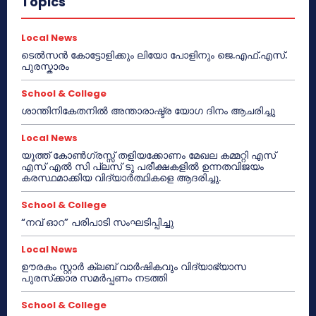
Topics
Local News
ടെൽസൻ കോട്ടോളിക്കും ലിയോ പോളിനും ജെ.എഫ്.എസ്.
പുരസ്കാരം
School & College
ശാന്തിനികേതനിൽ അന്താരാഷ്ട്ര യോഗ ദിനം ആചരിച്ചു
Local News
യൂത്ത് കോൺഗ്രസ്സ് തളിയക്കോണം മേഖല കമ്മറ്റി എസ്
എസ് എൽ സി പ്ലസ് ടു പരീക്ഷകളിൽ ഉന്നതവിജയം
കരസ്ഥമാക്കിയ വിദ്യാർത്ഥികളെ ആദരിച്ചു.
School & College
“നവ് ഓറ” പരിപാടി സംഘടിപ്പിച്ചു
Local News
ഊരകം സ്റ്റാർ ക്ലബ് വാർഷികവും വിദ്യാഭ്യാസ
പുരസ്‌ക്കാര സമർപ്പണം നടത്തി
School & College