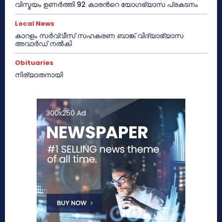
വിസ്മയം ഉണർത്തി 92 കാരൻറെ യോഗഭ്യാസ പ്രകടനം
Local News
കാറളം സർവ്വീസ് സഹകരണ ബാങ്ക് വിദ്യാഭ്യാസ
അവാർഡ് നൽകി
Obituaries
നിര്യാതനായി