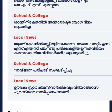
ടെൽസൻ കോട്ടോളിക്കും ലിയോ പോളിനും
ജെ.എഫ്.എസ്. പുരസ്കാരം
School & College
ശാന്തിനികേതനിൽ അന്താരാഷ്ട്ര യോഗ ദിനം
ആചരിച്ചു
Local News
യൂത്ത് കോൺഗ്രസ്സ് തളിയക്കോണം മേഖല കമ്മറ്റി എസ്
എസ് എൽ സി പ്ലസ് ടു പരീക്ഷകളിൽ ഉന്നതവിജയം
കരസ്ഥമാക്കിയ വിദ്യാർത്ഥികളെ ആദരിച്ചു.
School & College
“നവ് ഓറ” പരിപാടി സംഘടിപ്പിച്ചു
Local News
ഊരകം സ്റ്റാർ ക്ലബ് വാർഷികവും വിദ്യാഭ്യാസ
പുരസ്‌ക്കാര സമർപ്പണം നടത്തി