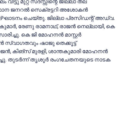
്ടു മുറ്റ സദസ്സിന്റെ ജില്ലാ തല
സ്ഥാന ജനറൽ സെക്രട്ടറി അശോകൻ
ഉദ്‌ഘാടനം ചെയ്തു. ജില്ലാ പ്രസിഡന്റ് അഡ്വ.
ുമാർ, രേണു രാമനാഥ്‌, രാജൻ നെല്ലായി, കെ
രിച്ചു. കെ ജി മോഹനൻ മാസ്റ്റർ
സ്വാഗതവും ഷാജു തെക്കൂട്ട്
ാജൻ, കിങ്‌സ് മുരളി, ശാന്തകുമാരി മോഹനൻ
്ചു. തുടർന്ന് തൃശൂർ രംഗചേതനയുടെ നാടക