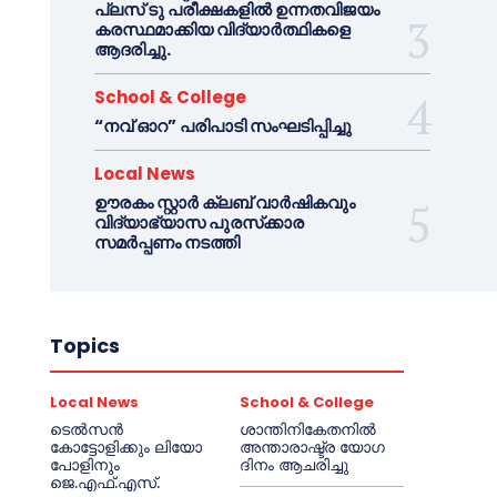
പ്ലസ് ടു പരീക്ഷകളിൽ ഉന്നതവിജയം
കരസ്ഥമാക്കിയ വിദ്യാർത്ഥികളെ
ആദരിച്ചു.
School & College
“നവ് ഓറ” പരിപാടി സംഘടിപ്പിച്ചു
Local News
ഊരകം സ്റ്റാർ ക്ലബ് വാർഷികവും
വിദ്യാഭ്യാസ പുരസ്‌ക്കാര
സമർപ്പണം നടത്തി
Topics
Local News
School & College
ടെൽസൻ
ശാന്തിനികേതനിൽ
കോട്ടോളിക്കും ലിയോ
അന്താരാഷ്ട്ര യോഗ
പോളിനും
ദിനം ആചരിച്ചു
ജെ.എഫ്.എസ്.