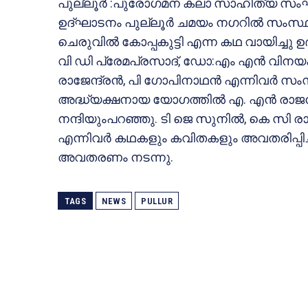
പുല്ലൂർ :പുരോഗമന കലാ സാഹിത്യ സംഘം വീട
ഉദ്‌ഘാടനം പുല്ലൂർ ചമയം നഗറിൽ സം
ചെരുവിൽ കോപ്പകുട്ടി എന്ന കഥ വായിച്ചു 
വി ഡി പ്രേമപ്രസാദ്, ഡോ:എം എൻ വിനയക
രാജേന്ദ്രൻ, പി ഗോപിനാഥൻ എന്നിവർ സംസാ
അദ്ധ്യക്ഷനായ യോഗത്തിൽ എ. എൻ രാജൻ 
നന്ദിയുംപറഞ്ഞു. ടി ജെ സുനിൽ, കെ സി ര
എന്നിവർ കഥകളും കവിതകളും അവതരിപ്പിച
അവതരണം നടന്നു.
TAGS
NEWS
PULLUR