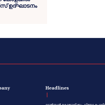
ീസ് ഉദ്ഘാടനം
pany
Headlines
ടെൽസൻ കോട്ടോളിക്കും ലിയോ പോളി