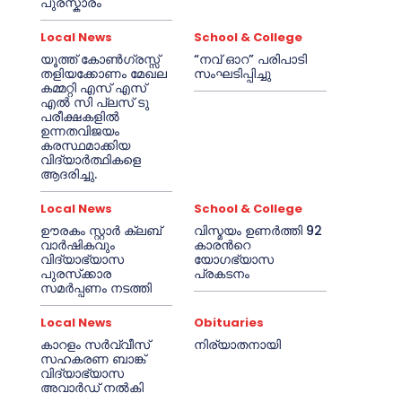
പുരസ്കാരം
Local News
School & College
യൂത്ത് കോൺഗ്രസ്സ്
“നവ് ഓറ” പരിപാടി
തളിയക്കോണം മേഖല
സംഘടിപ്പിച്ചു
കമ്മറ്റി എസ് എസ്
എൽ സി പ്ലസ് ടു
പരീക്ഷകളിൽ
ഉന്നതവിജയം
കരസ്ഥമാക്കിയ
വിദ്യാർത്ഥികളെ
ആദരിച്ചു.
Local News
School & College
ഊരകം സ്റ്റാർ ക്ലബ്
വിസ്മയം ഉണർത്തി 92
വാർഷികവും
കാരൻറെ
വിദ്യാഭ്യാസ
യോഗഭ്യാസ
പുരസ്‌ക്കാര
പ്രകടനം
സമർപ്പണം നടത്തി
Local News
Obituaries
കാറളം സർവ്വീസ്
നിര്യാതനായി
സഹകരണ ബാങ്ക്
വിദ്യാഭ്യാസ
അവാർഡ് നൽകി