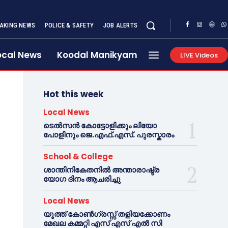
AKING NEWS
POLICE & SAFETY
JOB ALERTS
ocal News
Koodal Manikyam
LIVE Videos
Hot this week
Local News
ടെൽസൻ കോട്ടോളിക്കും ലിയോ
പോളിനും ജെ.എഫ്.എസ്. പുരസ്കാരം
School & College
ശാന്തിനികേതനിൽ അന്താരാഷ്ട്ര
യോഗ ദിനം ആചരിച്ചു
Local News
യൂത്ത് കോൺഗ്രസ്സ് തളിയക്കോണം
മേഖല കമ്മറ്റി എസ് എസ് എൽ സി