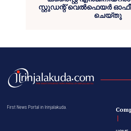
സ്റ്റുഡന്റ് വെൽഫെയർ ഓഫ
ചെയ്തു
First News Portal in Irinjalakuda.
Com