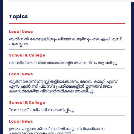
Topics
Local News
ടെൽസൻ കോട്ടോളിക്കും ലിയോ പോളിനും ജെ.എഫ്.എസ്.
പുരസ്കാരം
School & College
ശാന്തിനികേതനിൽ അന്താരാഷ്ട്ര യോഗ ദിനം ആചരിച്ചു
Local News
യൂത്ത് കോൺഗ്രസ്സ് തളിയക്കോണം മേഖല കമ്മറ്റി എസ്
എസ് എൽ സി പ്ലസ് ടു പരീക്ഷകളിൽ ഉന്നതവിജയം
കരസ്ഥമാക്കിയ വിദ്യാർത്ഥികളെ ആദരിച്ചു.
School & College
“നവ് ഓറ” പരിപാടി സംഘടിപ്പിച്ചു
Local News
ഊരകം സ്റ്റാർ ക്ലബ് വാർഷികവും വിദ്യാഭ്യാസ
പുരസ്‌ക്കാര സമർപ്പണം നടത്തി