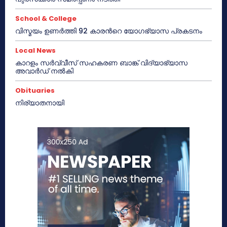
School & College
വിസ്മയം ഉണർത്തി 92 കാരൻറെ യോഗഭ്യാസ പ്രകടനം
Local News
കാറളം സർവ്വീസ് സഹകരണ ബാങ്ക് വിദ്യാഭ്യാസ
അവാർഡ് നൽകി
Obituaries
നിര്യാതനായി