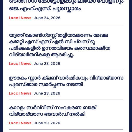
ടെൽസൻ കോട്ടോളിക്കും ലിയോ പോളിനും
ജെ.എഫ്.എസ്. പുരസ്കാരം
Local News
June 24, 2026
യൂത്ത് കോൺഗ്രസ്സ് തളിയക്കോണം മേഖല
കമ്മറ്റി എസ് എസ് എൽ സി പ്ലസ് ടു
പരീക്ഷകളിൽ ഉന്നതവിജയം കരസ്ഥമാക്കിയ
വിദ്യാർത്ഥികളെ ആദരിച്ചു.
Local News
June 23, 2026
ഊരകം സ്റ്റാർ ക്ലബ് വാർഷികവും വിദ്യാഭ്യാസ
പുരസ്‌ക്കാര സമർപ്പണം നടത്തി
Local News
June 23, 2026
കാറളം സർവ്വീസ് സഹകരണ ബാങ്ക്
വിദ്യാഭ്യാസ അവാർഡ് നൽകി
Local News
June 23, 2026