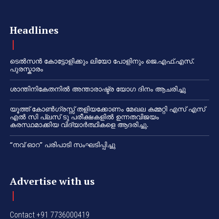
Headlines
ടെൽസൻ കോട്ടോളിക്കും ലിയോ പോളിനും ജെ.എഫ്.എസ്.
പുരസ്കാരം
ശാന്തിനികേതനിൽ അന്താരാഷ്ട്ര യോഗ ദിനം ആചരിച്ചു
യൂത്ത് കോൺഗ്രസ്സ് തളിയക്കോണം മേഖല കമ്മറ്റി എസ് എസ്
എൽ സി പ്ലസ് ടു പരീക്ഷകളിൽ ഉന്നതവിജയം
കരസ്ഥമാക്കിയ വിദ്യാർത്ഥികളെ ആദരിച്ചു.
“നവ് ഓറ” പരിപാടി സംഘടിപ്പിച്ചു
Advertise with us
Contact +91 7736000419