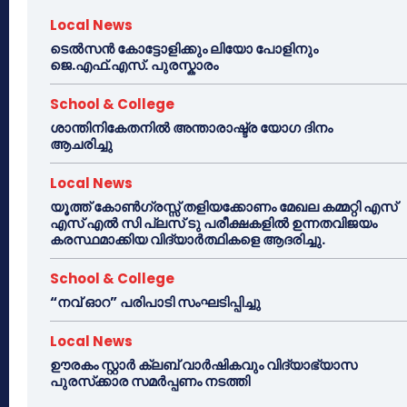
Local News
ടെൽസൻ കോട്ടോളിക്കും ലിയോ പോളിനും
ജെ.എഫ്.എസ്. പുരസ്കാരം
School & College
ശാന്തിനികേതനിൽ അന്താരാഷ്ട്ര യോഗ ദിനം
ആചരിച്ചു
Local News
യൂത്ത് കോൺഗ്രസ്സ് തളിയക്കോണം മേഖല കമ്മറ്റി എസ്
എസ് എൽ സി പ്ലസ് ടു പരീക്ഷകളിൽ ഉന്നതവിജയം
കരസ്ഥമാക്കിയ വിദ്യാർത്ഥികളെ ആദരിച്ചു.
School & College
“നവ് ഓറ” പരിപാടി സംഘടിപ്പിച്ചു
Local News
ഊരകം സ്റ്റാർ ക്ലബ് വാർഷികവും വിദ്യാഭ്യാസ
പുരസ്‌ക്കാര സമർപ്പണം നടത്തി