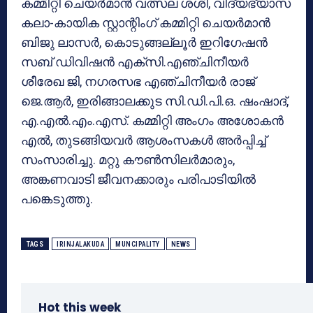
കമ്മിറ്റി ചെയര്‍മാന്‍ വത്സല ശശി, വിദ്യഭ്യാസ
കലാ-കായിക സ്റ്റാന്റിംഗ് കമ്മിറ്റി ചെയര്‍മാന്‍
ബിജു ലാസര്‍, കൊടുങ്ങല്ലൂര്‍ ഇറിഗേഷന്‍
സബ് ഡിവിഷന്‍ എക്‌സി.എഞ്ചിനീയര്‍
ശീരേഖ ജി, നഗരസഭ എഞ്ചിനീയര്‍ രാജ്
ജെ.ആര്‍, ഇരിങ്ങാലക്കുട സി.ഡി.പി.ഒ. ഷംഷാദ്,
എ.എല്‍.എം.എസ്. കമ്മിറ്റി അംഗം അശോകന്‍
എല്‍, തുടങ്ങിയവര്‍ ആശംസകള്‍ അര്‍പ്പിച്ച്
സംസാരിച്ചു. മറ്റു കൗണ്‍സിലര്‍മാരും,
അങ്കണവാടി ജീവനക്കാരും പരിപാടിയില്‍
പങ്കെടുത്തു.
TAGS
IRINJALAKUDA
MUNCIPALITY
NEWS
Hot this week