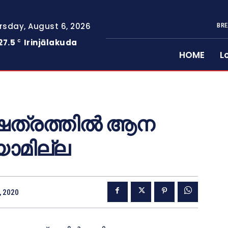
rsday, August 6, 2026
BRE
27.5
Irinjālakuda
C
HOME
L
േത്രത്തില്‍ ആന
ാമില്ല
, 2020