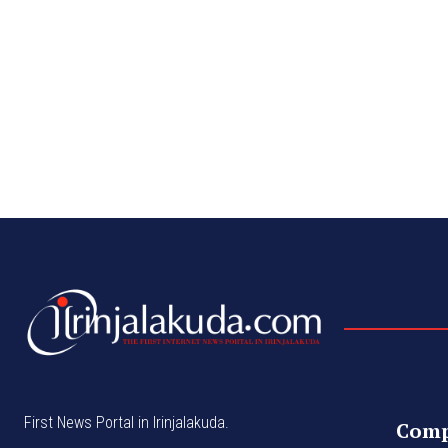
First News Portal in Irinjalakuda.
Com