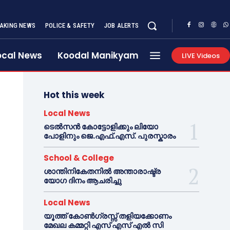
AKING NEWS
POLICE & SAFETY
JOB ALERTS
ocal News
Koodal Manikyam
LIVE Videos
Hot this week
Local News
ടെൽസൻ കോട്ടോളിക്കും ലിയോ
പോളിനും ജെ.എഫ്.എസ്. പുരസ്കാരം
School & College
ശാന്തിനികേതനിൽ അന്താരാഷ്ട്ര
യോഗ ദിനം ആചരിച്ചു
Local News
യൂത്ത് കോൺഗ്രസ്സ് തളിയക്കോണം
മേഖല കമ്മറ്റി എസ് എസ് എൽ സി