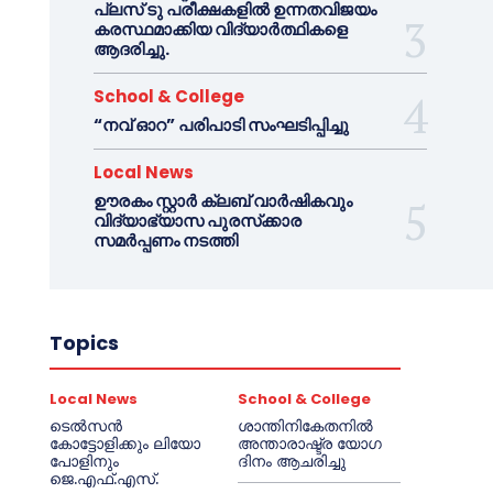
പ്ലസ് ടു പരീക്ഷകളിൽ ഉന്നതവിജയം
കരസ്ഥമാക്കിയ വിദ്യാർത്ഥികളെ
ആദരിച്ചു.
School & College
“നവ് ഓറ” പരിപാടി സംഘടിപ്പിച്ചു
Local News
ഊരകം സ്റ്റാർ ക്ലബ് വാർഷികവും
വിദ്യാഭ്യാസ പുരസ്‌ക്കാര
സമർപ്പണം നടത്തി
Topics
Local News
School & College
ടെൽസൻ
ശാന്തിനികേതനിൽ
കോട്ടോളിക്കും ലിയോ
അന്താരാഷ്ട്ര യോഗ
പോളിനും
ദിനം ആചരിച്ചു
ജെ.എഫ്.എസ്.