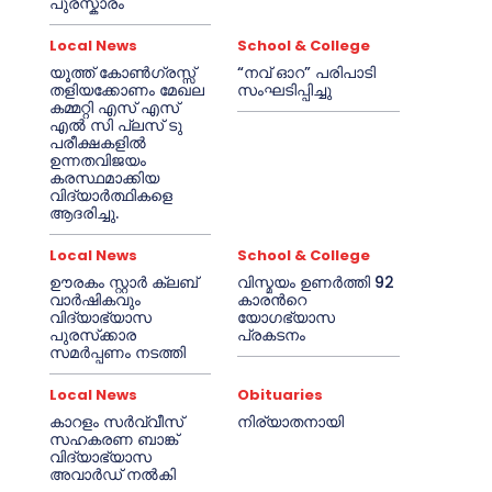
പുരസ്കാരം
Local News
School & College
യൂത്ത് കോൺഗ്രസ്സ്
“നവ് ഓറ” പരിപാടി
തളിയക്കോണം മേഖല
സംഘടിപ്പിച്ചു
കമ്മറ്റി എസ് എസ്
എൽ സി പ്ലസ് ടു
പരീക്ഷകളിൽ
ഉന്നതവിജയം
കരസ്ഥമാക്കിയ
വിദ്യാർത്ഥികളെ
ആദരിച്ചു.
Local News
School & College
ഊരകം സ്റ്റാർ ക്ലബ്
വിസ്മയം ഉണർത്തി 92
വാർഷികവും
കാരൻറെ
വിദ്യാഭ്യാസ
യോഗഭ്യാസ
പുരസ്‌ക്കാര
പ്രകടനം
സമർപ്പണം നടത്തി
Local News
Obituaries
കാറളം സർവ്വീസ്
നിര്യാതനായി
സഹകരണ ബാങ്ക്
വിദ്യാഭ്യാസ
അവാർഡ് നൽകി