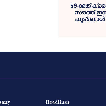
59-ാമത് ക്രൈ
സൗത്ത് ഇന്ത
ഫുട്‌ബോള്‍ 
pany
Headlines