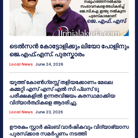
ടെൽസൻ കോട്ടോളിക്കും ലിയോ പോളിനും
ജെ.എഫ്.എസ്. പുരസ്കാരം
Local News
June 24, 2026
യൂത്ത് കോൺഗ്രസ്സ് തളിയക്കോണം മേഖല
കമ്മറ്റി എസ് എസ് എൽ സി പ്ലസ് ടു
പരീക്ഷകളിൽ ഉന്നതവിജയം കരസ്ഥമാക്കിയ
വിദ്യാർത്ഥികളെ ആദരിച്ചു.
Local News
June 23, 2026
ഊരകം സ്റ്റാർ ക്ലബ് വാർഷികവും വിദ്യാഭ്യാസ
പുരസ്‌ക്കാര സമർപ്പണം നടത്തി