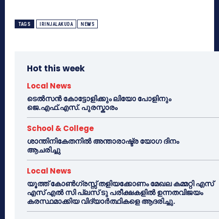
TAGS
IRINJALAKUDA
NEWS
Hot this week
Local News
ടെൽസൻ കോട്ടോളിക്കും ലിയോ പോളിനും
ജെ.എഫ്.എസ്. പുരസ്കാരം
School & College
ശാന്തിനികേതനിൽ അന്താരാഷ്ട്ര യോഗ ദിനം
ആചരിച്ചു
Local News
യൂത്ത് കോൺഗ്രസ്സ് തളിയക്കോണം മേഖല കമ്മറ്റി എസ്
എസ് എൽ സി പ്ലസ് ടു പരീക്ഷകളിൽ ഉന്നതവിജയം
കരസ്ഥമാക്കിയ വിദ്യാർത്ഥികളെ ആദരിച്ചു.