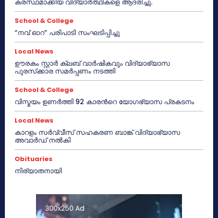
കരസ്ഥമാക്കിയ വിദ്യാർത്ഥികളെ ആദരിച്ചു.
School & College
“നവ് ഓറ” പരിപാടി സംഘടിപ്പിച്ചു
Local News
ഊരകം സ്റ്റാർ ക്ലബ് വാർഷികവും വിദ്യാഭ്യാസ
പുരസ്‌ക്കാര സമർപ്പണം നടത്തി
School & College
വിസ്മയം ഉണർത്തി 92 കാരൻറെ യോഗഭ്യാസ പ്രകടനം
Local News
കാറളം സർവ്വീസ് സഹകരണ ബാങ്ക് വിദ്യാഭ്യാസ
അവാർഡ് നൽകി
Obituaries
നിര്യാതനായി