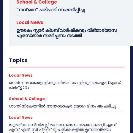
School & College
“നവ് ഓറ” പരിപാടി സംഘടിപ്പിച്ചു
Local News
ഊരകം സ്റ്റാർ ക്ലബ് വാർഷികവും വിദ്യാഭ്യാസ
പുരസ്‌ക്കാര സമർപ്പണം നടത്തി
Topics
Local News
ടെൽസൻ കോട്ടോളിക്കും ലിയോ പോളിനും ജെ.എഫ്.എസ്.
പുരസ്കാരം
School & College
ശാന്തിനികേതനിൽ അന്താരാഷ്ട്ര യോഗ ദിനം ആചരിച്ചു
Local News
യൂത്ത് കോൺഗ്രസ്സ് തളിയക്കോണം മേഖല കമ്മറ്റി എസ്
എസ് എൽ സി പ്ലസ് ടു പരീക്ഷകളിൽ ഉന്നതവിജയം