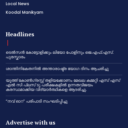
Local News
Koodal Manikyam
Headlines
ടെൽസൻ കോട്ടോളിക്കും ലിയോ പോളിനും ജെ.എഫ്.എസ്.
പുരസ്കാരം
ശാന്തിനികേതനിൽ അന്താരാഷ്ട്ര യോഗ ദിനം ആചരിച്ചു
യൂത്ത് കോൺഗ്രസ്സ് തളിയക്കോണം മേഖല കമ്മറ്റി എസ് എസ്
എൽ സി പ്ലസ് ടു പരീക്ഷകളിൽ ഉന്നതവിജയം
കരസ്ഥമാക്കിയ വിദ്യാർത്ഥികളെ ആദരിച്ചു.
“നവ് ഓറ” പരിപാടി സംഘടിപ്പിച്ചു
Advertise with us