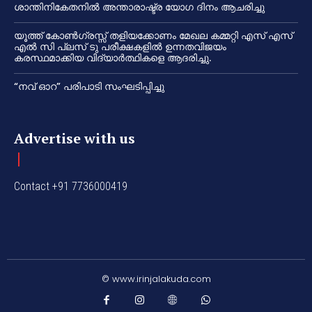
ശാന്തിനികേതനിൽ അന്താരാഷ്ട്ര യോഗ ദിനം ആചരിച്ചു
യൂത്ത് കോൺഗ്രസ്സ് തളിയക്കോണം മേഖല കമ്മറ്റി എസ് എസ്
എൽ സി പ്ലസ് ടു പരീക്ഷകളിൽ ഉന്നതവിജയം
കരസ്ഥമാക്കിയ വിദ്യാർത്ഥികളെ ആദരിച്ചു.
“നവ് ഓറ” പരിപാടി സംഘടിപ്പിച്ചു
Advertise with us
Contact +91 7736000419
© www.irinjalakuda.com