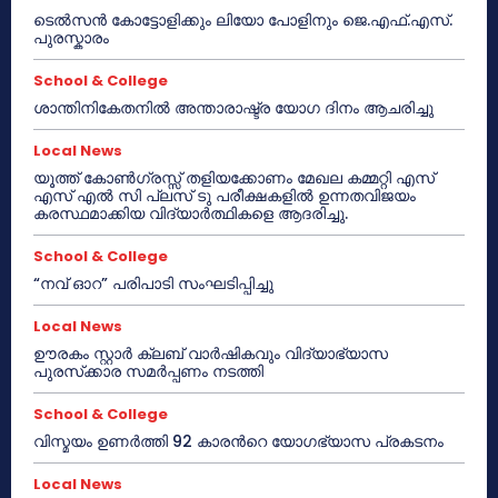
ടെൽസൻ കോട്ടോളിക്കും ലിയോ പോളിനും ജെ.എഫ്.എസ്.
പുരസ്കാരം
School & College
ശാന്തിനികേതനിൽ അന്താരാഷ്ട്ര യോഗ ദിനം ആചരിച്ചു
Local News
യൂത്ത് കോൺഗ്രസ്സ് തളിയക്കോണം മേഖല കമ്മറ്റി എസ്
എസ് എൽ സി പ്ലസ് ടു പരീക്ഷകളിൽ ഉന്നതവിജയം
കരസ്ഥമാക്കിയ വിദ്യാർത്ഥികളെ ആദരിച്ചു.
School & College
“നവ് ഓറ” പരിപാടി സംഘടിപ്പിച്ചു
Local News
ഊരകം സ്റ്റാർ ക്ലബ് വാർഷികവും വിദ്യാഭ്യാസ
പുരസ്‌ക്കാര സമർപ്പണം നടത്തി
School & College
വിസ്മയം ഉണർത്തി 92 കാരൻറെ യോഗഭ്യാസ പ്രകടനം
Local News