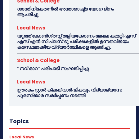
School & College
ശാന്തിനികേതനിൽ അന്താരാഷ്ട്ര യോഗ ദിനം
ആചരിച്ചു
Local News
യൂത്ത് കോൺഗ്രസ്സ് തളിയക്കോണം മേഖല കമ്മറ്റി എസ്
എസ് എൽ സി പ്ലസ് ടു പരീക്ഷകളിൽ ഉന്നതവിജയം
കരസ്ഥമാക്കിയ വിദ്യാർത്ഥികളെ ആദരിച്ചു.
School & College
“നവ് ഓറ” പരിപാടി സംഘടിപ്പിച്ചു
Local News
ഊരകം സ്റ്റാർ ക്ലബ് വാർഷികവും വിദ്യാഭ്യാസ
പുരസ്‌ക്കാര സമർപ്പണം നടത്തി
Topics
Local News