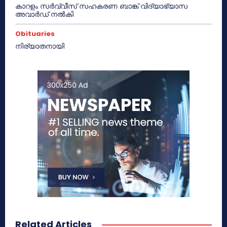
കാറളം സർവ്വീസ് സഹകരണ ബാങ്ക് വിദ്യാഭ്യാസ
അവാർഡ് നൽകി
Obituaries
നിര്യാതനായി
Related Articles