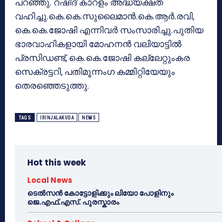
പറഞ്ഞു. റഷീദ് കാറളം അദ്ധ്യക്ഷത
വഹിച്ചു.കെ.കെ.സുലൈമാന്‍.കെ.ആര്‍.രവി,
കെ.കെ.ജോഷി എന്നിവര്‍ സംസാരിച്ചു.പുതിയ
ഭാരവാഹികളായി മോഹനൻ വലിയാട്ടിൽ
പ്രസിഡണ്ട്, കെ.കെ.ജോഷി കല്ലേറ്റുംകര
സെക്രട്ടറി, പതിമൂന്നംഗ കമ്മിറ്റിയേയും
തെരഞ്ഞെടുത്തു.
TAGS
IRINJALAKUDA
NEWS
Hot this week
Local News
ടെൽസൻ കോട്ടോളിക്കും ലിയോ പോളിനും
ജെ.എഫ്.എസ്. പുരസ്കാരം