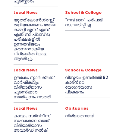
പുരസ്കാരം
Local News
School & College
യൂത്ത് കോൺഗ്രസ്സ്
“നവ് ഓറ” പരിപാടി
തളിയക്കോണം മേഖല
സംഘടിപ്പിച്ചു
കമ്മറ്റി എസ് എസ്
എൽ സി പ്ലസ് ടു
പരീക്ഷകളിൽ
ഉന്നതവിജയം
കരസ്ഥമാക്കിയ
വിദ്യാർത്ഥികളെ
ആദരിച്ചു.
Local News
School & College
ഊരകം സ്റ്റാർ ക്ലബ്
വിസ്മയം ഉണർത്തി 92
വാർഷികവും
കാരൻറെ
വിദ്യാഭ്യാസ
യോഗഭ്യാസ
പുരസ്‌ക്കാര
പ്രകടനം
സമർപ്പണം നടത്തി
Local News
Obituaries
കാറളം സർവ്വീസ്
നിര്യാതനായി
സഹകരണ ബാങ്ക്
വിദ്യാഭ്യാസ
അവാർഡ് നൽകി