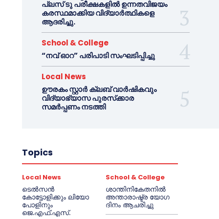
പ്ലസ് ടു പരീക്ഷകളിൽ ഉന്നതവിജയം
കരസ്ഥമാക്കിയ വിദ്യാർത്ഥികളെ
ആദരിച്ചു.
School & College
“നവ് ഓറ” പരിപാടി സംഘടിപ്പിച്ചു
Local News
ഊരകം സ്റ്റാർ ക്ലബ് വാർഷികവും
വിദ്യാഭ്യാസ പുരസ്‌ക്കാര
സമർപ്പണം നടത്തി
Topics
Local News
School & College
ടെൽസൻ
ശാന്തിനികേതനിൽ
കോട്ടോളിക്കും ലിയോ
അന്താരാഷ്ട്ര യോഗ
പോളിനും
ദിനം ആചരിച്ചു
ജെ.എഫ്.എസ്.