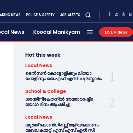
AKING NEWS
POLICE & SAFETY
JOB ALERTS
ocal News
Koodal Manikyam
LIVE Videos
Hot this week
Local News
ടെൽസൻ കോട്ടോളിക്കും ലിയോ
പോളിനും ജെ.എഫ്.എസ്. പുരസ്കാരം
School & College
ശാന്തിനികേതനിൽ അന്താരാഷ്ട്ര
യോഗ ദിനം ആചരിച്ചു
Local News
യൂത്ത് കോൺഗ്രസ്സ് തളിയക്കോണം
മേഖല കമ്മറ്റി എസ് എസ് എൽ സി