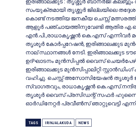
ഇരിങ്ങാലക്കുട : തൃശ്ശൂര്‍ ബാനര്‍ജി ക്ലബ്
സംയുക്തമായി തൃശ്ശൂര്‍ ജില്ലയിലെ തദ്ദ
കൊണ്ട് നടത്തിയ ജനകീയ ചെസ്സ് മത്സരത്തില
ആളൂര്‍ പഞ്ചായത്തിനുവേണ്ടി ആതിര എ.ജെ.
എന്‍.പി.,രാധാകൃഷ്ണന്‍ കെ.എസ് എന്നിവര്‍ മത
തൃശൂര്‍ കോര്‍പ്പറേഷന്‍, ഇരിങ്ങാലക്കുട മുന്‍സി
നാല് സ്ഥാനങ്ങള്‍ നേടി. ഇരിങ്ങാലക്കുട ട
ഉദ്ഘാടനം മുന്‍സിപ്പല്‍ വൈസ് ചെയര്‍പേഴ്‌
ഇരിങ്ങാലക്കുട മുന്‍സിപ്പാലിറ്റി സ്റ്റാന്‍ഡിം
വഹിച്ചു. ചെസ്സ് അസോസിയേഷന്‍ തൃശൂര്‍ ജി
സ്വാഗതവും, രാധാകൃഷ്ണന്‍ കെ.എസ്.നന്ദ
തൃശൂര്‍ വൈസ് പ്രസിഡന്റ് സഫര്‍ ഹുസൈന്‍, 
ഓര്‍ഡിനേറ്റര്‍ പ്രവീണ്‍സ് ഞാറ്റുവെട്ടി എന
TAGS
IRINJALAKUDA
NEWS