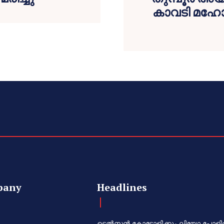
കാവടി മഹോത
pany
Headlines
ടെൽസൻ കോട്ടോളിക്കും ലിയോ പോളി