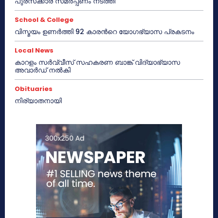
പുരസ്‌ക്കാര സമർപ്പണം നടത്തി
School & College
വിസ്മയം ഉണർത്തി 92 കാരൻറെ യോഗഭ്യാസ പ്രകടനം
Local News
കാറളം സർവ്വീസ് സഹകരണ ബാങ്ക് വിദ്യാഭ്യാസ
അവാർഡ് നൽകി
Obituaries
നിര്യാതനായി