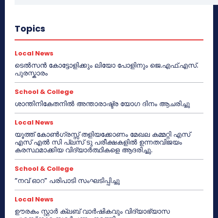
Topics
Local News
ടെൽസൻ കോട്ടോളിക്കും ലിയോ പോളിനും ജെ.എഫ്.എസ്.
പുരസ്കാരം
School & College
ശാന്തിനികേതനിൽ അന്താരാഷ്ട്ര യോഗ ദിനം ആചരിച്ചു
Local News
യൂത്ത് കോൺഗ്രസ്സ് തളിയക്കോണം മേഖല കമ്മറ്റി എസ്
എസ് എൽ സി പ്ലസ് ടു പരീക്ഷകളിൽ ഉന്നതവിജയം
കരസ്ഥമാക്കിയ വിദ്യാർത്ഥികളെ ആദരിച്ചു.
School & College
“നവ് ഓറ” പരിപാടി സംഘടിപ്പിച്ചു
Local News
ഊരകം സ്റ്റാർ ക്ലബ് വാർഷികവും വിദ്യാഭ്യാസ