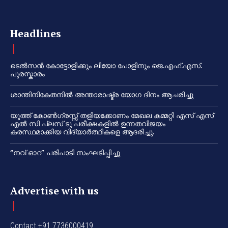
Headlines
ടെൽസൻ കോട്ടോളിക്കും ലിയോ പോളിനും ജെ.എഫ്.എസ്.
പുരസ്കാരം
ശാന്തിനികേതനിൽ അന്താരാഷ്ട്ര യോഗ ദിനം ആചരിച്ചു
യൂത്ത് കോൺഗ്രസ്സ് തളിയക്കോണം മേഖല കമ്മറ്റി എസ് എസ്
എൽ സി പ്ലസ് ടു പരീക്ഷകളിൽ ഉന്നതവിജയം
കരസ്ഥമാക്കിയ വിദ്യാർത്ഥികളെ ആദരിച്ചു.
“നവ് ഓറ” പരിപാടി സംഘടിപ്പിച്ചു
Advertise with us
Contact +91 7736000419