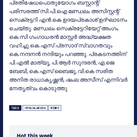
പ്രതിഷേധപൊതുയോഗം ബസ്റ്റാന്റ്
പരിസരത്ത് സി.പി.ഐ മണ്ഡലം അസിസ്റ്റന്റ്
സെക്രട്ടറി എന്‍.കെ ഉദയപ്രകാശ് ഉദ്ഘാടനം
ചെയ്തു. മണ്ഡലം സെക്രട്ടേറിയേറ്റ് അംഗം
കെ.സി ഗംഗാധരന്‍ മാസ്റ്റര്‍ അദ്ധ്യക്ഷത
വഹിച്ചു.കെ.എസ് പ്രസാദ് സ്വാഗതവും
കെ.നന്ദനന്‍ നന്ദിയും പറഞ്ഞു. പ്രകടനത്തിന്
പി.എല്‍ മാത്യൂ, പി.ആര്‍ സുന്ദരന്‍, എ.ജെ
ബേബി, കെ.എസ് ബൈജു, വി.കെ സരിത
അനിത രാധാകൃഷ്ണന്‍, ഷംല അസീസ് എന്നിവര്‍
നേതൃത്വം കൊടുത്തു
TAGS
IRINJALAKUDA
NEWS
Hot this week