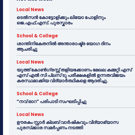
Local News
ടെൽസൻ കോട്ടോളിക്കും ലിയോ പോളിനും
ജെ.എഫ്.എസ്. പുരസ്കാരം
School & College
ശാന്തിനികേതനിൽ അന്താരാഷ്ട്ര യോഗ ദിനം
ആചരിച്ചു
Local News
യൂത്ത് കോൺഗ്രസ്സ് തളിയക്കോണം മേഖല കമ്മറ്റി എസ്
എസ് എൽ സി പ്ലസ് ടു പരീക്ഷകളിൽ ഉന്നതവിജയം
കരസ്ഥമാക്കിയ വിദ്യാർത്ഥികളെ ആദരിച്ചു.
School & College
“നവ് ഓറ” പരിപാടി സംഘടിപ്പിച്ചു
Local News
ഊരകം സ്റ്റാർ ക്ലബ് വാർഷികവും വിദ്യാഭ്യാസ
പുരസ്‌ക്കാര സമർപ്പണം നടത്തി