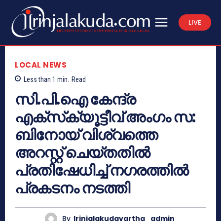
LIVE
LOCAL NEWS
Less than 1
min.
Read
സി.പി.ഐ കേന്ദ്ര
എക്‌സ്‌ക്യൂട്ടീവ് അംഗം സ:
ബിനോയ് വിശ്വത്തെ
അറസ്റ്റ് ചെയ്തതില്‍
പ്രതിഷേധിച്ച് നഗരത്തില്‍
പ്രകടനം നടത്തി
By
Irinjalakudavartha_admin