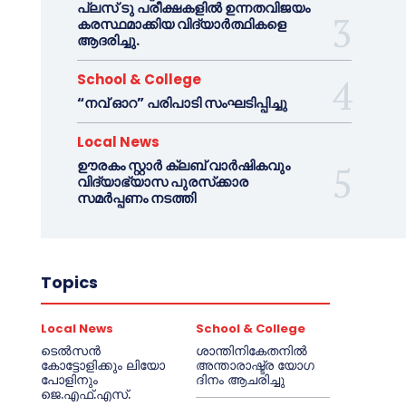
പ്ലസ് ടു പരീക്ഷകളിൽ ഉന്നതവിജയം
കരസ്ഥമാക്കിയ വിദ്യാർത്ഥികളെ
ആദരിച്ചു.
School & College
“നവ് ഓറ” പരിപാടി സംഘടിപ്പിച്ചു
Local News
ഊരകം സ്റ്റാർ ക്ലബ് വാർഷികവും
വിദ്യാഭ്യാസ പുരസ്‌ക്കാര
സമർപ്പണം നടത്തി
Topics
Local News
School & College
ടെൽസൻ
ശാന്തിനികേതനിൽ
കോട്ടോളിക്കും ലിയോ
അന്താരാഷ്ട്ര യോഗ
പോളിനും
ദിനം ആചരിച്ചു
ജെ.എഫ്.എസ്.