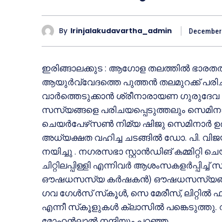
By
Irinjalakudavartha_admin
December 
ഇരിങ്ങാലക്കുട : ആഗോള തലത്തില്‍ ഭാരത
ആയുര്‍വ്വേദത്തെ പുത്തന്‍ തലമുറക്ക് പ
വാര്‍ത്തെടുക്കാന്‍ ശ്രീനാരായണ ഗുരുദേവ
സസ്യങ്ങളെ പരിചയപ്പെടുത്തലും സെമിനാറ
ചെയര്‍പേഴ്‌സണ്‍ നിമ്യ ഷിജു സെമിനാര്‍ 
അധ്യക്ഷത വഹിച്ച ചടങ്ങില്‍ ഡോ. പി. വിജയ
നയിച്ചു . നഗരസഭാ സ്റ്റാന്‍ഡിങ് കമ്മിറ്റി
ചിറ്റിലപ്പിള്ളി എന്നിവര്‍ ആശംസകളര്‍പ്പിച്
ഔഷധസസ്യ കര്‍ഷകന്‍) ഔഷധസസ്യങ്ങളെ പ
ഗവ ഗേള്‍സ് സ്‌കൂള്‍, സെ മേരീസ്, ലിറ്റില്‍
എന്നീ സ്‌കൂളുകള്‍ ക്ലാസില്‍ പങ്കെടുത്ത
മോഹന്‍ലാല്‍ നന്ദിയും പറഞ്ഞ