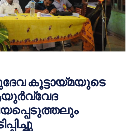
േവ കൂട്ടായ്മയുടെ
യുര്‍വ്വേദ
പ്പെടുത്തലും
പിച്ചു