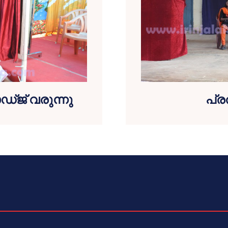
ഡ്ജ് വരുന്നു
പ്ര