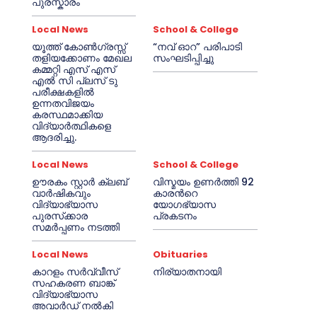
പുരസ്കാരം
Local News
School & College
യൂത്ത് കോൺഗ്രസ്സ്
“നവ് ഓറ” പരിപാടി
തളിയക്കോണം മേഖല
സംഘടിപ്പിച്ചു
കമ്മറ്റി എസ് എസ്
എൽ സി പ്ലസ് ടു
പരീക്ഷകളിൽ
ഉന്നതവിജയം
കരസ്ഥമാക്കിയ
വിദ്യാർത്ഥികളെ
ആദരിച്ചു.
Local News
School & College
ഊരകം സ്റ്റാർ ക്ലബ്
വിസ്മയം ഉണർത്തി 92
വാർഷികവും
കാരൻറെ
വിദ്യാഭ്യാസ
യോഗഭ്യാസ
പുരസ്‌ക്കാര
പ്രകടനം
സമർപ്പണം നടത്തി
Local News
Obituaries
കാറളം സർവ്വീസ്
നിര്യാതനായി
സഹകരണ ബാങ്ക്
വിദ്യാഭ്യാസ
അവാർഡ് നൽകി