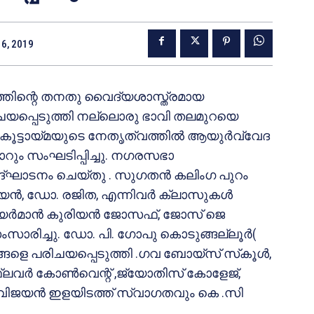
6, 2019
ത്തിന്റെ തനതു വൈദ്യശാസ്ത്രമായ
രിചയപ്പെടുത്തി നല്ലൊരു ഭാവി തലമുറയെ
 കൂട്ടായ്മയുടെ നേതൃത്വത്തില്‍ ആയുര്‍വ്വേദ
ും സംഘടിപ്പിച്ചു. നഗരസഭാ
ഉദ്ഘാടനം ചെയ്തു . സുഗതന്‍ കലിംഗ പുറം
ന്‍, ഡോ. രജിത, എന്നിവര്‍ ക്ലാസുകള്‍
 ചെയര്‍മാന്‍ കുരിയന്‍ ജോസഫ്, ജോസ് ജെ
ച് സംസാരിച്ചു. ഡോ. പി. ഗോപു കൊടുങ്ങല്ലൂര്‍(
രിചയപ്പെടുത്തി .ഗവ ബോയ്‌സ് സ്‌കൂള്‍,
 ഫ്‌ലവര്‍ കോണ്‍വെന്റ് ,ജ്യോതിസ് കോളേജ്,
ു. വിജയന്‍ ഇളയിടത്ത് സ്വാഗതവും കെ .സി