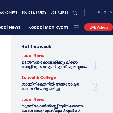
AKING NEWS
POLICE & SAFETY
JOB ALERTS
ocal News
Koodal Manikyam
LIVE Videos
Hot this week
Local News
ടെൽസൻ കോട്ടോളിക്കും ലിയോ
പോളിനും ജെ.എഫ്.എസ്. പുരസ്കാരം
School & College
ശാന്തിനികേതനിൽ അന്താരാഷ്ട്ര
യോഗ ദിനം ആചരിച്ചു
Local News
യൂത്ത് കോൺഗ്രസ്സ് തളിയക്കോണം
മേഖല കമ്മറ്റി എസ് എസ് എൽ സി