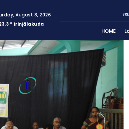
urday, August 8, 2026
BRE
23.3
Irinjālakuda
C
HOME
L