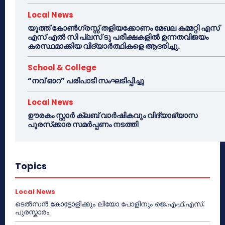
Local News
യൂത്ത് കോൺഗ്രസ്സ് തളിയക്കോണം മേഖല കമ്മറ്റി എസ്
എസ് എൽ സി പ്ലസ് ടു പരീക്ഷകളിൽ ഉന്നതവിജയം
കരസ്ഥമാക്കിയ വിദ്യാർത്ഥികളെ ആദരിച്ചു.
School & College
“നവ് ഓറ” പരിപാടി സംഘടിപ്പിച്ചു
Local News
ഊരകം സ്റ്റാർ ക്ലബ് വാർഷികവും വിദ്യാഭ്യാസ
പുരസ്‌ക്കാര സമർപ്പണം നടത്തി
Topics
Local News
ടെൽസൻ കോട്ടോളിക്കും ലിയോ പോളിനും ജെ.എഫ്.എസ്.
പുരസ്കാരം