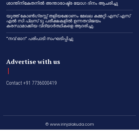
ശാന്തിനികേതനിൽ അന്താരാഷ്ട്ര യോഗ ദിനം ആചരിച്ചു
യൂത്ത് കോൺഗ്രസ്സ് തളിയക്കോണം മേഖല കമ്മറ്റി എസ് എസ്
എൽ സി പ്ലസ് ടു പരീക്ഷകളിൽ ഉന്നതവിജയം
കരസ്ഥമാക്കിയ വിദ്യാർത്ഥികളെ ആദരിച്ചു.
“നവ് ഓറ” പരിപാടി സംഘടിപ്പിച്ചു
Advertise with us
Contact +91 7736000419
© www.irinjalakuda.com