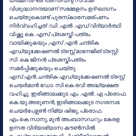
ധര്‍മ്മസംഘം പ്രസിഡന്റ് സ്വാമി
വിശുദ്ധാനന്ദയാണ് സമ്മേളനം ഉദ്ഘാടനം
ചെയ്തുകൊണ്ട് പുരസ്‌കാരസമര്പണം
നിര്‍വ്വഹിച്ചത് .ഡി .എല്‍ .എഡ് വിദ്യാര്‍ത്ഥി
വിഷ്ണു കെ .എസ് പ്രശസ്തി പത്രം
വായിക്കുകയും ,എസ് .എന്‍ ചന്ദ്രിക
എഡ്യൂക്കേഷണല്‍ ട്രസ്റ്റ് മാനേജിങ് ട്രസ്റ്റി
സി .കെ ജിനന്‍ പ്രശസ്തിപത്രം
സമര്‍പ്പിക്കുകയും ചെയ്തു .
എസ്.എന്‍.ചന്ദ്രിക എഡ്യൂക്കേഷണല്‍ ട്രസ്റ്റ്
ചെയര്‍മാന്‍ ഡോ. സി.കെ.രവി അദ്ധ്യക്ഷത
വഹിച്ചു. ഇരിങ്ങാലക്കുട എം .എല്‍ .എ പ്രൊഫ.
കെ.യു.അരുണന്‍, ഇരിങ്ങാലക്കുട നഗരസഭ
ചെയര്‍പേഴ്സണ്‍ നിമ്യ ഷിജു, പ്രൊഫ.
എം.കെ.സാനു, മുന്‍ അംബാസഡറും കേരള
ഉന്നത വിദ്യാഭ്യാസ കൗണ്‍സില്‍