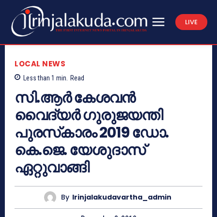
LIVE
LOCAL NEWS
Less than 1
min.
Read
സി.ആര്‍ കേശവന്‍
വൈദ്യര്‍ ഗുരുജയന്തി
പുരസ്‌കാരം 2019 ഡോ.
കെ.ജെ. യേശുദാസ്
ഏറ്റുവാങ്ങി
By
Irinjalakudavartha_admin