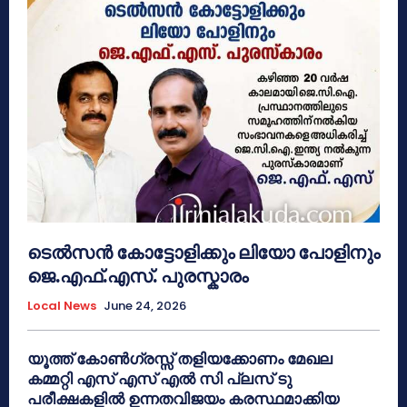
ടെൽസൻ കോട്ടോളിക്കും ലിയോ പോളിനും
ജെ.എഫ്.എസ്. പുരസ്കാരം
Local News
June 24, 2026
യൂത്ത് കോൺഗ്രസ്സ് തളിയക്കോണം മേഖല
കമ്മറ്റി എസ് എസ് എൽ സി പ്ലസ് ടു
പരീക്ഷകളിൽ ഉന്നതവിജയം കരസ്ഥമാക്കിയ