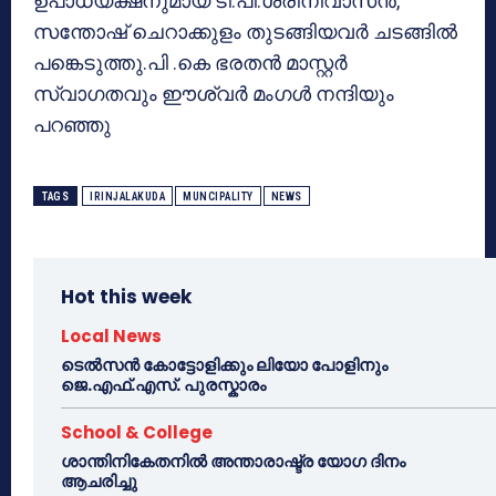
ഉപാധ്യക്ഷനുമായ ടി.പി.ശ്രീനിവാസന്‍,
സന്തോഷ് ചെറാക്കുളം തുടങ്ങിയവര്‍ ചടങ്ങില്‍
പങ്കെടുത്തു.പി .കെ ഭരതന്‍ മാസ്റ്റര്‍
സ്വാഗതവും ഈശ്വര്‍ മംഗള്‍ നന്ദിയും
പറഞ്ഞു
TAGS
IRINJALAKUDA
MUNCIPALITY
NEWS
Hot this week
Local News
ടെൽസൻ കോട്ടോളിക്കും ലിയോ പോളിനും
ജെ.എഫ്.എസ്. പുരസ്കാരം
School & College
ശാന്തിനികേതനിൽ അന്താരാഷ്ട്ര യോഗ ദിനം
ആചരിച്ചു