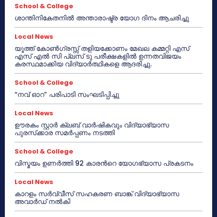
School & College
ശാന്തിനികേതനിൽ അന്താരാഷ്ട്ര യോഗ ദിനം ആചരിച്ചു
Local News
യൂത്ത് കോൺഗ്രസ്സ് തളിയക്കോണം മേഖല കമ്മറ്റി എസ്
എസ് എൽ സി പ്ലസ് ടു പരീക്ഷകളിൽ ഉന്നതവിജയം
കരസ്ഥമാക്കിയ വിദ്യാർത്ഥികളെ ആദരിച്ചു.
School & College
“നവ് ഓറ” പരിപാടി സംഘടിപ്പിച്ചു
Local News
ഊരകം സ്റ്റാർ ക്ലബ് വാർഷികവും വിദ്യാഭ്യാസ
പുരസ്‌ക്കാര സമർപ്പണം നടത്തി
School & College
വിസ്മയം ഉണർത്തി 92 കാരൻറെ യോഗഭ്യാസ പ്രകടനം
Local News
കാറളം സർവ്വീസ് സഹകരണ ബാങ്ക് വിദ്യാഭ്യാസ
അവാർഡ് നൽകി