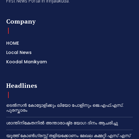
First News Portal in Irinjalakuda.
Company
HOME
Local News
Koodal Manikyam
Headlines
ടെൽസൻ കോട്ടോളിക്കും ലിയോ പോളിനും ജെ.എഫ്.എസ്.
പുരസ്കാരം
ശാന്തിനികേതനിൽ അന്താരാഷ്ട്ര യോഗ ദിനം ആചരിച്ചു
യൂത്ത് കോൺഗ്രസ്സ് തളിയക്കോണം മേഖല കമ്മറ്റി എസ് എസ്