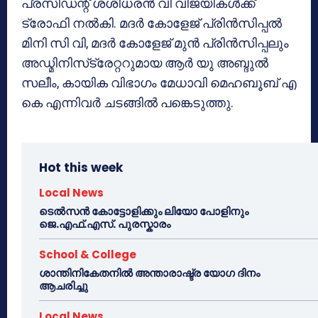
പ്രസിഡന്റ് ശശിധരന്‍ വി വിജയികള്‍ക്ക്
ട്രോഫി നല്‍കി. മദര്‍ കോളേജ് പ്രിന്‍സിപ്പല്‍
മിനി സി വി, മദര്‍ കോളേജ് മുന്‍ പ്രിന്‍സിപ്പലും
അഡ്മിനിസ്‌ട്രേറ്ററുമായ ആര്‍ യു അബ്ദുല്‍
സലീം, കായിക വിഭാഗം മേധാവി മെഹബൂബ് എ
കെ എന്നിവര്‍ ചടങ്ങില്‍ പങ്കെടുത്തു.
Hot this week
Local News
ടെൽസൻ കോട്ടോളിക്കും ലിയോ പോളിനും
ജെ.എഫ്.എസ്. പുരസ്കാരം
School & College
ശാന്തിനികേതനിൽ അന്താരാഷ്ട്ര യോഗ ദിനം
ആചരിച്ചു
Local News