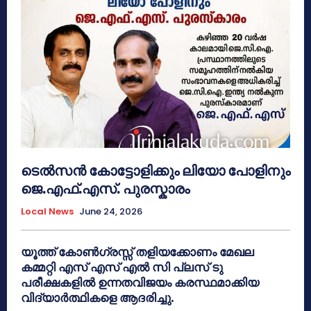
ടെൽസൻ കോട്ടോളിക്കും ലിയോ പോളിനും
ജെ.എഫ്.എസ്. പുരസ്കാരം
Local News
June 24, 2026
യൂത്ത് കോൺഗ്രസ്സ് തളിയക്കോണം മേഖല
കമ്മറ്റി എസ് എസ് എൽ സി പ്ലസ് ടു
പരീക്ഷകളിൽ ഉന്നതവിജയം കരസ്ഥമാക്കിയ
വിദ്യാർത്ഥികളെ ആദരിച്ചു.