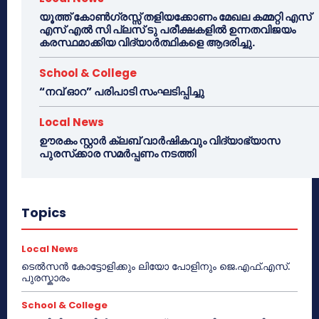
യൂത്ത് കോൺഗ്രസ്സ് തളിയക്കോണം മേഖല കമ്മറ്റി എസ്
എസ് എൽ സി പ്ലസ് ടു പരീക്ഷകളിൽ ഉന്നതവിജയം
കരസ്ഥമാക്കിയ വിദ്യാർത്ഥികളെ ആദരിച്ചു.
School & College
“നവ് ഓറ” പരിപാടി സംഘടിപ്പിച്ചു
Local News
ഊരകം സ്റ്റാർ ക്ലബ് വാർഷികവും വിദ്യാഭ്യാസ
പുരസ്‌ക്കാര സമർപ്പണം നടത്തി
Topics
Local News
ടെൽസൻ കോട്ടോളിക്കും ലിയോ പോളിനും ജെ.എഫ്.എസ്.
പുരസ്കാരം
School & College