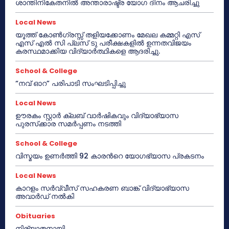
ശാന്തിനികേതനിൽ അന്താരാഷ്ട്ര യോഗ ദിനം ആചരിച്ചു
Local News
യൂത്ത് കോൺഗ്രസ്സ് തളിയക്കോണം മേഖല കമ്മറ്റി എസ്
എസ് എൽ സി പ്ലസ് ടു പരീക്ഷകളിൽ ഉന്നതവിജയം
കരസ്ഥമാക്കിയ വിദ്യാർത്ഥികളെ ആദരിച്ചു.
School & College
“നവ് ഓറ” പരിപാടി സംഘടിപ്പിച്ചു
Local News
ഊരകം സ്റ്റാർ ക്ലബ് വാർഷികവും വിദ്യാഭ്യാസ
പുരസ്‌ക്കാര സമർപ്പണം നടത്തി
School & College
വിസ്മയം ഉണർത്തി 92 കാരൻറെ യോഗഭ്യാസ പ്രകടനം
Local News
കാറളം സർവ്വീസ് സഹകരണ ബാങ്ക് വിദ്യാഭ്യാസ
അവാർഡ് നൽകി
Obituaries
നിര്യാതനായി