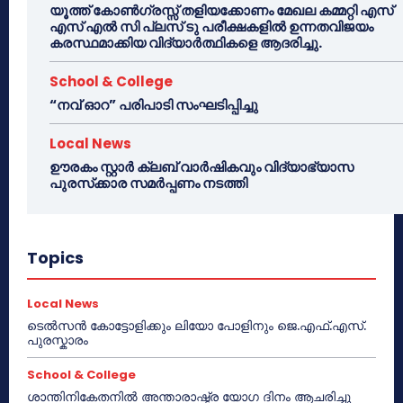
യൂത്ത് കോൺഗ്രസ്സ് തളിയക്കോണം മേഖല കമ്മറ്റി എസ്
എസ് എൽ സി പ്ലസ് ടു പരീക്ഷകളിൽ ഉന്നതവിജയം
കരസ്ഥമാക്കിയ വിദ്യാർത്ഥികളെ ആദരിച്ചു.
School & College
“നവ് ഓറ” പരിപാടി സംഘടിപ്പിച്ചു
Local News
ഊരകം സ്റ്റാർ ക്ലബ് വാർഷികവും വിദ്യാഭ്യാസ
പുരസ്‌ക്കാര സമർപ്പണം നടത്തി
Topics
Local News
ടെൽസൻ കോട്ടോളിക്കും ലിയോ പോളിനും ജെ.എഫ്.എസ്.
പുരസ്കാരം
School & College
ശാന്തിനികേതനിൽ അന്താരാഷ്ട്ര യോഗ ദിനം ആചരിച്ചു