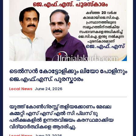
ടെൽസൻ കോട്ടോളിക്കും ലിയോ പോളിനും
ജെ.എഫ്.എസ്. പുരസ്കാരം
Local News
June 24, 2026
യൂത്ത് കോൺഗ്രസ്സ് തളിയക്കോണം മേഖല
കമ്മറ്റി എസ് എസ് എൽ സി പ്ലസ് ടു
പരീക്ഷകളിൽ ഉന്നതവിജയം കരസ്ഥമാക്കിയ
വിദ്യാർത്ഥികളെ ആദരിച്ചു.
Local News
June 23, 2026