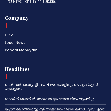
First News Portal in Irinjalakuda.
Company
HOME
Local News
Koodal Manikyam
Headlines
ടെൽസൻ കോട്ടോളിക്കും ലിയോ പോളിനും ജെ.എഫ്.എസ്.
പുരസ്കാരം
ശാന്തിനികേതനിൽ അന്താരാഷ്ട്ര യോഗ ദിനം ആചരിച്ചു
യൂത്ത് കോൺഗ്രസ്സ് തളിയക്കോണം മേഖല കമ്മറ്റി എസ് എസ്