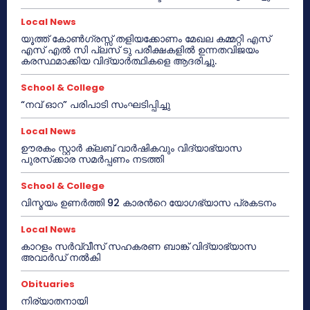
Local News
യൂത്ത് കോൺഗ്രസ്സ് തളിയക്കോണം മേഖല കമ്മറ്റി എസ്
എസ് എൽ സി പ്ലസ് ടു പരീക്ഷകളിൽ ഉന്നതവിജയം
കരസ്ഥമാക്കിയ വിദ്യാർത്ഥികളെ ആദരിച്ചു.
School & College
“നവ് ഓറ” പരിപാടി സംഘടിപ്പിച്ചു
Local News
ഊരകം സ്റ്റാർ ക്ലബ് വാർഷികവും വിദ്യാഭ്യാസ
പുരസ്‌ക്കാര സമർപ്പണം നടത്തി
School & College
വിസ്മയം ഉണർത്തി 92 കാരൻറെ യോഗഭ്യാസ പ്രകടനം
Local News
കാറളം സർവ്വീസ് സഹകരണ ബാങ്ക് വിദ്യാഭ്യാസ
അവാർഡ് നൽകി
Obituaries
നിര്യാതനായി