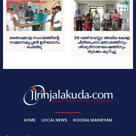
തൈവക്കാള സംഗമത്തിന്റെ
20-ാമത് വെസ്റ്റാ അഖില കേരള
സമ്മാനകൂപ്പണ്‍ ഉദ്ഘാടനം
ചിത്രരചനാ മത്സരത്തിനും
ചെയ്തു
ശിശുദിനാഘോഷത്തിനും
തുടക്കം കുറിച്ചു
HOME
LOCAL NEWS
KOODAL MANIKYAM