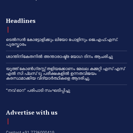
Headlines
ടെൽസൻ കോട്ടോളിക്കും ലിയോ പോളിനും ജെ.എഫ്.എസ്.
പുരസ്കാരം
ശാന്തിനികേതനിൽ അന്താരാഷ്ട്ര യോഗ ദിനം ആചരിച്ചു
യൂത്ത് കോൺഗ്രസ്സ് തളിയക്കോണം മേഖല കമ്മറ്റി എസ് എസ്
എൽ സി പ്ലസ് ടു പരീക്ഷകളിൽ ഉന്നതവിജയം
കരസ്ഥമാക്കിയ വിദ്യാർത്ഥികളെ ആദരിച്ചു.
“നവ് ഓറ” പരിപാടി സംഘടിപ്പിച്ചു
Advertise with us
Contact +91 7736000419