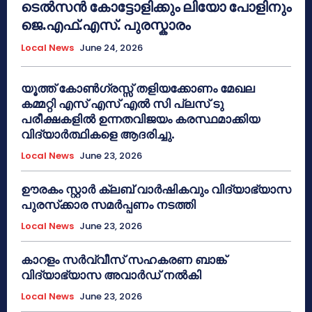
ടെൽസൻ കോട്ടോളിക്കും ലിയോ പോളിനും
ജെ.എഫ്.എസ്. പുരസ്കാരം
Local News
June 24, 2026
യൂത്ത് കോൺഗ്രസ്സ് തളിയക്കോണം മേഖല
കമ്മറ്റി എസ് എസ് എൽ സി പ്ലസ് ടു
പരീക്ഷകളിൽ ഉന്നതവിജയം കരസ്ഥമാക്കിയ
വിദ്യാർത്ഥികളെ ആദരിച്ചു.
Local News
June 23, 2026
ഊരകം സ്റ്റാർ ക്ലബ് വാർഷികവും വിദ്യാഭ്യാസ
പുരസ്‌ക്കാര സമർപ്പണം നടത്തി
Local News
June 23, 2026
കാറളം സർവ്വീസ് സഹകരണ ബാങ്ക്
വിദ്യാഭ്യാസ അവാർഡ് നൽകി
Local News
June 23, 2026