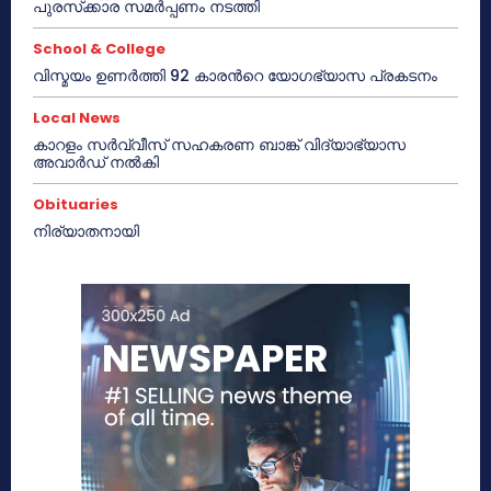
പുരസ്‌ക്കാര സമർപ്പണം നടത്തി
School & College
വിസ്മയം ഉണർത്തി 92 കാരൻറെ യോഗഭ്യാസ പ്രകടനം
Local News
കാറളം സർവ്വീസ് സഹകരണ ബാങ്ക് വിദ്യാഭ്യാസ
അവാർഡ് നൽകി
Obituaries
നിര്യാതനായി