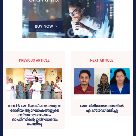
PREVIOUS ARTICLE
NEXT ARTICLE
നവ.16 ശനിയാഴ്ച നടത്തുന്ന
ശാസ്‌ത്രോത്സവത്തില്‍
ദേശീയ ആഘോഷങ്ങളുടെ
എ.ഗ്രേഡ് ലഭിച്ചു
സ്വാഗത സംഘം
ഓഫീസിന്റെ ഉല്‍ഘാടനം
ചെയ്തു