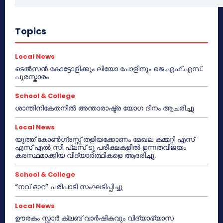
Topics
Local News
ടെൽസൻ കോട്ടോളിക്കും ലിയോ പോളിനും ജെ.എഫ്.എസ്.
പുരസ്കാരം
School & College
ശാന്തിനികേതനിൽ അന്താരാഷ്ട്ര യോഗ ദിനം ആചരിച്ചു
Local News
യൂത്ത് കോൺഗ്രസ്സ് തളിയക്കോണം മേഖല കമ്മറ്റി എസ്
എസ് എൽ സി പ്ലസ് ടു പരീക്ഷകളിൽ ഉന്നതവിജയം
കരസ്ഥമാക്കിയ വിദ്യാർത്ഥികളെ ആദരിച്ചു.
School & College
“നവ് ഓറ” പരിപാടി സംഘടിപ്പിച്ചു
Local News
ഊരകം സ്റ്റാർ ക്ലബ് വാർഷികവും വിദ്യാഭ്യാസ