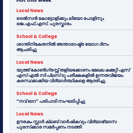
Local News
ടെൽസൻ കോട്ടോളിക്കും ലിയോ പോളിനും
ജെ.എഫ്.എസ്. പുരസ്കാരം
School & College
ശാന്തിനികേതനിൽ അന്താരാഷ്ട്ര യോഗ ദിനം
ആചരിച്ചു
Local News
യൂത്ത് കോൺഗ്രസ്സ് തളിയക്കോണം മേഖല കമ്മറ്റി എസ്
എസ് എൽ സി പ്ലസ് ടു പരീക്ഷകളിൽ ഉന്നതവിജയം
കരസ്ഥമാക്കിയ വിദ്യാർത്ഥികളെ ആദരിച്ചു.
School & College
“നവ് ഓറ” പരിപാടി സംഘടിപ്പിച്ചു
Local News
ഊരകം സ്റ്റാർ ക്ലബ് വാർഷികവും വിദ്യാഭ്യാസ
പുരസ്‌ക്കാര സമർപ്പണം നടത്തി