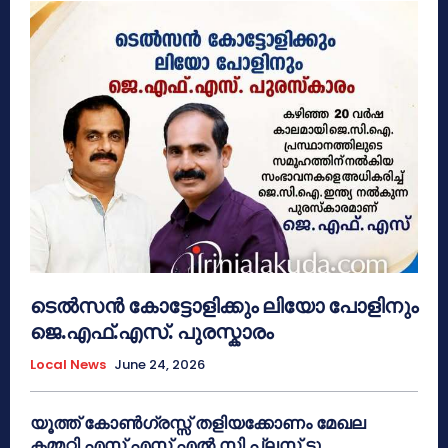
ടെൽസൻ കോട്ടോളിക്കും ലിയോ പോളിനും
ജെ.എഫ്.എസ്. പുരസ്കാരം
Local News
June 24, 2026
യൂത്ത് കോൺഗ്രസ്സ് തളിയക്കോണം മേഖല
കമ്മറ്റി എസ് എസ് എൽ സി പ്ലസ് ടു