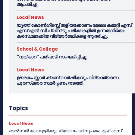
ആചരിച്ചു
Local News
യൂത്ത് കോൺഗ്രസ്സ് തളിയക്കോണം മേഖല കമ്മറ്റി എസ്
എസ് എൽ സി പ്ലസ് ടു പരീക്ഷകളിൽ ഉന്നതവിജയം
കരസ്ഥമാക്കിയ വിദ്യാർത്ഥികളെ ആദരിച്ചു.
School & College
“നവ് ഓറ” പരിപാടി സംഘടിപ്പിച്ചു
Local News
ഊരകം സ്റ്റാർ ക്ലബ് വാർഷികവും വിദ്യാഭ്യാസ
പുരസ്‌ക്കാര സമർപ്പണം നടത്തി
Topics
Local News
ടെൽസൻ കോട്ടോളിക്കും ലിയോ പോളിനും ജെ.എഫ്.എസ്.