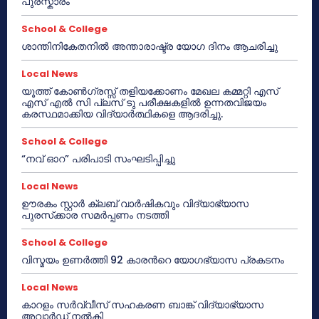
പുരസ്കാരം
School & College
ശാന്തിനികേതനിൽ അന്താരാഷ്ട്ര യോഗ ദിനം ആചരിച്ചു
Local News
യൂത്ത് കോൺഗ്രസ്സ് തളിയക്കോണം മേഖല കമ്മറ്റി എസ്
എസ് എൽ സി പ്ലസ് ടു പരീക്ഷകളിൽ ഉന്നതവിജയം
കരസ്ഥമാക്കിയ വിദ്യാർത്ഥികളെ ആദരിച്ചു.
School & College
“നവ് ഓറ” പരിപാടി സംഘടിപ്പിച്ചു
Local News
ഊരകം സ്റ്റാർ ക്ലബ് വാർഷികവും വിദ്യാഭ്യാസ
പുരസ്‌ക്കാര സമർപ്പണം നടത്തി
School & College
വിസ്മയം ഉണർത്തി 92 കാരൻറെ യോഗഭ്യാസ പ്രകടനം
Local News
കാറളം സർവ്വീസ് സഹകരണ ബാങ്ക് വിദ്യാഭ്യാസ
അവാർഡ് നൽകി