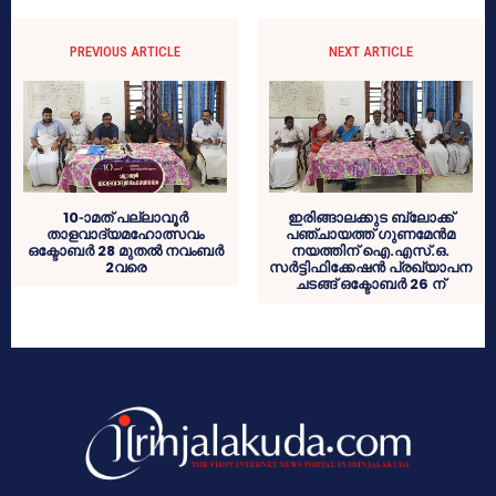
PREVIOUS ARTICLE
NEXT ARTICLE
10-ാമത് പല്ലാവൂര്‍
ഇരിങ്ങാലക്കുട ബ്ലോക്ക്
താളവാദ്യമഹോത്സവം
പഞ്ചായത്ത് ഗുണമേന്‍മ
ഒക്ടോബര്‍ 28 മുതല്‍ നവംബര്‍
നയത്തിന് ഐ.എസ്.ഒ.
2വരെ
സര്‍ട്ടിഫിക്കേഷന്‍ പ്രഖ്യാപന
ചടങ്ങ് ഒക്ടോബര്‍ 26 ന്