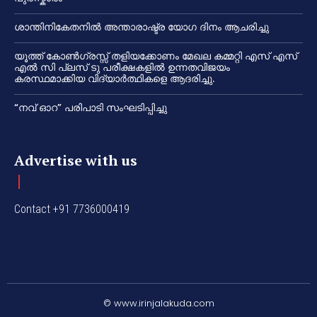
ശാന്തിനികേതനിൽ അന്താരാഷ്ട്ര യോഗ ദിനം ആചരിച്ചു
യൂത്ത് കോൺഗ്രസ്സ് തളിയക്കോണം മേഖല കമ്മറ്റി എസ് എസ്
എൽ സി പ്ലസ് ടു പരീക്ഷകളിൽ ഉന്നതവിജയം
കരസ്ഥമാക്കിയ വിദ്യാർത്ഥികളെ ആദരിച്ചു.
“നവ് ഓറ” പരിപാടി സംഘടിപ്പിച്ചു
Advertise with us
Contact +91 7736000419
© www.irinjalakuda.com