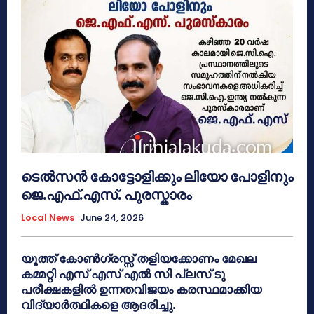
ടെൽസൻ കോട്ടോളിക്കും ലിയോ പോളിനും
ജെ.എഫ്.എസ്. പുരസ്കാരം
Local News
June 24, 2026
യൂത്ത് കോൺഗ്രസ്സ് തളിയക്കോണം മേഖല
കമ്മറ്റി എസ് എസ് എൽ സി പ്ലസ് ടു
പരീക്ഷകളിൽ ഉന്നതവിജയം കരസ്ഥമാക്കിയ
വിദ്യാർത്ഥികളെ ആദരിച്ചു.