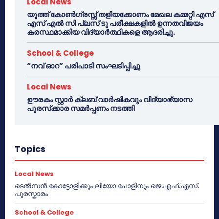
Local News
യൂത്ത് കോൺഗ്രസ്സ് തളിയക്കോണം മേഖല കമ്മറ്റി എസ്
എസ് എൽ സി പ്ലസ് ടു പരീക്ഷകളിൽ ഉന്നതവിജയം
കരസ്ഥമാക്കിയ വിദ്യാർത്ഥികളെ ആദരിച്ചു.
School & College
“നവ് ഓറ” പരിപാടി സംഘടിപ്പിച്ചു
Local News
ഊരകം സ്റ്റാർ ക്ലബ് വാർഷികവും വിദ്യാഭ്യാസ
പുരസ്‌ക്കാര സമർപ്പണം നടത്തി
Topics
Local News
ടെൽസൻ കോട്ടോളിക്കും ലിയോ പോളിനും ജെ.എഫ്.എസ്.
പുരസ്കാരം
School & College