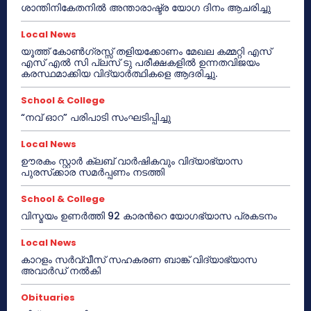
ശാന്തിനികേതനിൽ അന്താരാഷ്ട്ര യോഗ ദിനം ആചരിച്ചു
Local News
യൂത്ത് കോൺഗ്രസ്സ് തളിയക്കോണം മേഖല കമ്മറ്റി എസ്
എസ് എൽ സി പ്ലസ് ടു പരീക്ഷകളിൽ ഉന്നതവിജയം
കരസ്ഥമാക്കിയ വിദ്യാർത്ഥികളെ ആദരിച്ചു.
School & College
“നവ് ഓറ” പരിപാടി സംഘടിപ്പിച്ചു
Local News
ഊരകം സ്റ്റാർ ക്ലബ് വാർഷികവും വിദ്യാഭ്യാസ
പുരസ്‌ക്കാര സമർപ്പണം നടത്തി
School & College
വിസ്മയം ഉണർത്തി 92 കാരൻറെ യോഗഭ്യാസ പ്രകടനം
Local News
കാറളം സർവ്വീസ് സഹകരണ ബാങ്ക് വിദ്യാഭ്യാസ
അവാർഡ് നൽകി
Obituaries