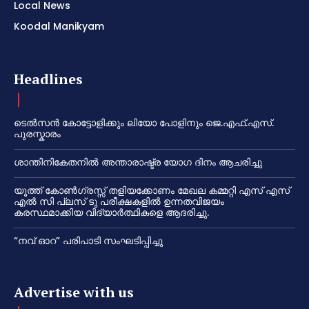
Local News
Koodal Manikyam
Headlines
ടെൽസൻ കോട്ടോളിക്കും ലിയോ പോളിനും ജെ.എഫ്.എസ്.
പുരസ്കാരം
ശാന്തിനികേതനിൽ അന്താരാഷ്ട്ര യോഗ ദിനം ആചരിച്ചു
യൂത്ത് കോൺഗ്രസ്സ് തളിയക്കോണം മേഖല കമ്മറ്റി എസ് എസ്
എൽ സി പ്ലസ് ടു പരീക്ഷകളിൽ ഉന്നതവിജയം
കരസ്ഥമാക്കിയ വിദ്യാർത്ഥികളെ ആദരിച്ചു.
“നവ് ഓറ” പരിപാടി സംഘടിപ്പിച്ചു
Advertise with us