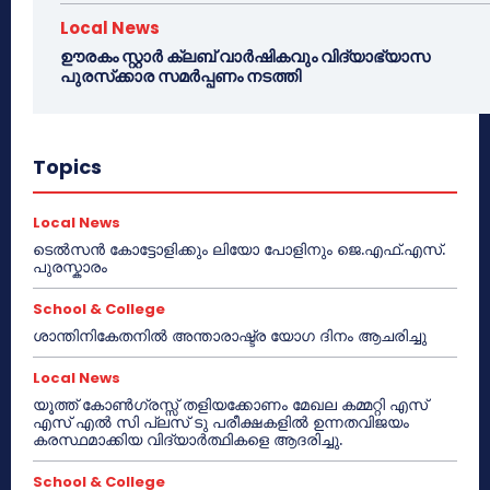
Local News
ഊരകം സ്റ്റാർ ക്ലബ് വാർഷികവും വിദ്യാഭ്യാസ
പുരസ്‌ക്കാര സമർപ്പണം നടത്തി
Topics
Local News
ടെൽസൻ കോട്ടോളിക്കും ലിയോ പോളിനും ജെ.എഫ്.എസ്.
പുരസ്കാരം
School & College
ശാന്തിനികേതനിൽ അന്താരാഷ്ട്ര യോഗ ദിനം ആചരിച്ചു
Local News
യൂത്ത് കോൺഗ്രസ്സ് തളിയക്കോണം മേഖല കമ്മറ്റി എസ്
എസ് എൽ സി പ്ലസ് ടു പരീക്ഷകളിൽ ഉന്നതവിജയം
കരസ്ഥമാക്കിയ വിദ്യാർത്ഥികളെ ആദരിച്ചു.
School & College