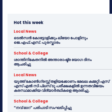
Hot this week
Local News
ടെൽസൻ കോട്ടോളിക്കും ലിയോ പോളിനും
ജെ.എഫ്.എസ്. പുരസ്കാരം
School & College
ശാന്തിനികേതനിൽ അന്താരാഷ്ട്ര യോഗ ദിനം
ആചരിച്ചു
Local News
യൂത്ത് കോൺഗ്രസ്സ് തളിയക്കോണം മേഖല കമ്മറ്റി എസ്
എസ് എൽ സി പ്ലസ് ടു പരീക്ഷകളിൽ ഉന്നതവിജയം
കരസ്ഥമാക്കിയ വിദ്യാർത്ഥികളെ ആദരിച്ചു.
School & College
“നവ് ഓറ” പരിപാടി സംഘടിപ്പിച്ചു