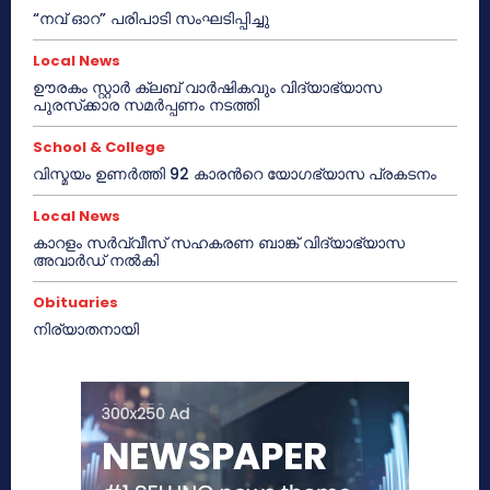
“നവ് ഓറ” പരിപാടി സംഘടിപ്പിച്ചു
Local News
ഊരകം സ്റ്റാർ ക്ലബ് വാർഷികവും വിദ്യാഭ്യാസ
പുരസ്‌ക്കാര സമർപ്പണം നടത്തി
School & College
വിസ്മയം ഉണർത്തി 92 കാരൻറെ യോഗഭ്യാസ പ്രകടനം
Local News
കാറളം സർവ്വീസ് സഹകരണ ബാങ്ക് വിദ്യാഭ്യാസ
അവാർഡ് നൽകി
Obituaries
നിര്യാതനായി