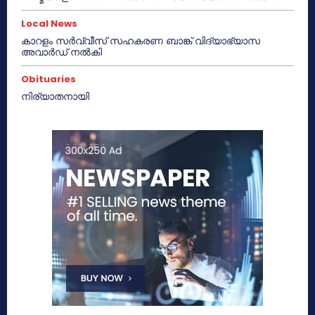
Local News
കാറളം സർവ്വീസ് സഹകരണ ബാങ്ക് വിദ്യാഭ്യാസ
അവാർഡ് നൽകി
Obituaries
നിര്യാതനായി