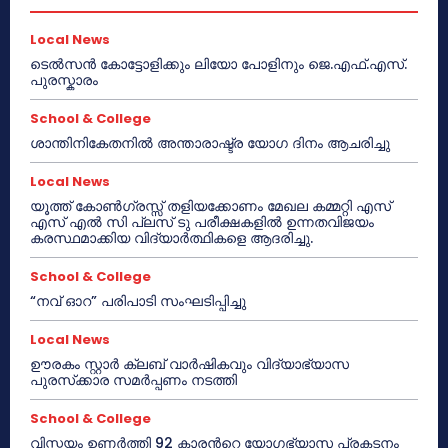
Local News
ടെൽസൻ കോട്ടോളിക്കും ലിയോ പോളിനും ജെ.എഫ്.എസ്.
പുരസ്കാരം
School & College
ശാന്തിനികേതനിൽ അന്താരാഷ്ട്ര യോഗ ദിനം ആചരിച്ചു
Local News
യൂത്ത് കോൺഗ്രസ്സ് തളിയക്കോണം മേഖല കമ്മറ്റി എസ്
എസ് എൽ സി പ്ലസ് ടു പരീക്ഷകളിൽ ഉന്നതവിജയം
കരസ്ഥമാക്കിയ വിദ്യാർത്ഥികളെ ആദരിച്ചു.
School & College
“നവ് ഓറ” പരിപാടി സംഘടിപ്പിച്ചു
Local News
ഊരകം സ്റ്റാർ ക്ലബ് വാർഷികവും വിദ്യാഭ്യാസ
പുരസ്‌ക്കാര സമർപ്പണം നടത്തി
School & College
വിസ്മയം ഉണർത്തി 92 കാരൻറെ യോഗഭ്യാസ പ്രകടനം