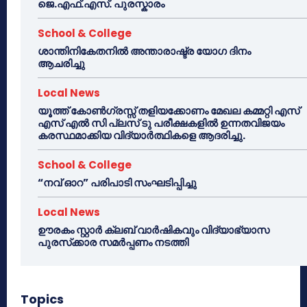
ജെ.എഫ്.എസ്. പുരസ്കാരം
School & College
ശാന്തിനികേതനിൽ അന്താരാഷ്ട്ര യോഗ ദിനം
ആചരിച്ചു
Local News
യൂത്ത് കോൺഗ്രസ്സ് തളിയക്കോണം മേഖല കമ്മറ്റി എസ്
എസ് എൽ സി പ്ലസ് ടു പരീക്ഷകളിൽ ഉന്നതവിജയം
കരസ്ഥമാക്കിയ വിദ്യാർത്ഥികളെ ആദരിച്ചു.
School & College
“നവ് ഓറ” പരിപാടി സംഘടിപ്പിച്ചു
Local News
ഊരകം സ്റ്റാർ ക്ലബ് വാർഷികവും വിദ്യാഭ്യാസ
പുരസ്‌ക്കാര സമർപ്പണം നടത്തി
Topics