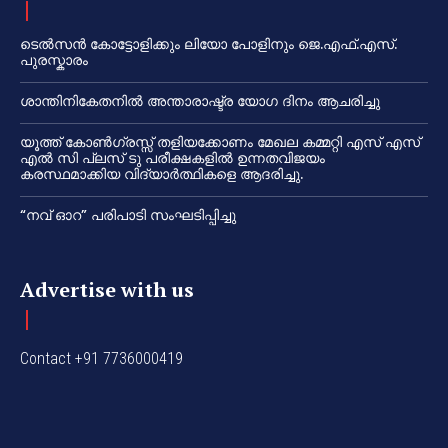
ടെൽസൻ കോട്ടോളിക്കും ലിയോ പോളിനും ജെ.എഫ്.എസ്.
പുരസ്കാരം
ശാന്തിനികേതനിൽ അന്താരാഷ്ട്ര യോഗ ദിനം ആചരിച്ചു
യൂത്ത് കോൺഗ്രസ്സ് തളിയക്കോണം മേഖല കമ്മറ്റി എസ് എസ്
എൽ സി പ്ലസ് ടു പരീക്ഷകളിൽ ഉന്നതവിജയം
കരസ്ഥമാക്കിയ വിദ്യാർത്ഥികളെ ആദരിച്ചു.
“നവ് ഓറ” പരിപാടി സംഘടിപ്പിച്ചു
Advertise with us
Contact +91 7736000419