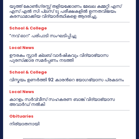
യൂത്ത് കോൺഗ്രസ്സ് തളിയക്കോണം മേഖല കമ്മറ്റി എസ്
എസ് എൽ സി പ്ലസ് ടു പരീക്ഷകളിൽ ഉന്നതവിജയം
കരസ്ഥമാക്കിയ വിദ്യാർത്ഥികളെ ആദരിച്ചു.
School & College
“നവ് ഓറ” പരിപാടി സംഘടിപ്പിച്ചു
Local News
ഊരകം സ്റ്റാർ ക്ലബ് വാർഷികവും വിദ്യാഭ്യാസ
പുരസ്‌ക്കാര സമർപ്പണം നടത്തി
School & College
വിസ്മയം ഉണർത്തി 92 കാരൻറെ യോഗഭ്യാസ പ്രകടനം
Local News
കാറളം സർവ്വീസ് സഹകരണ ബാങ്ക് വിദ്യാഭ്യാസ
അവാർഡ് നൽകി
Obituaries
നിര്യാതനായി