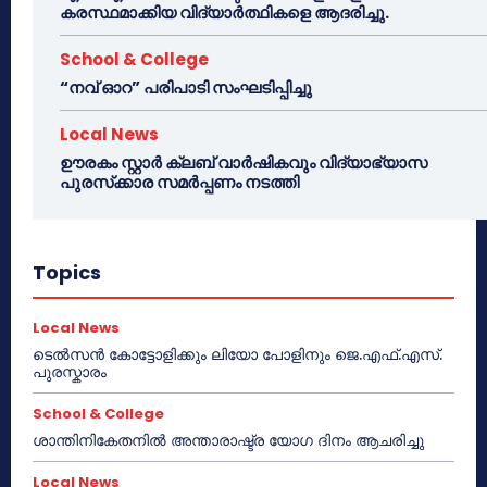
കരസ്ഥമാക്കിയ വിദ്യാർത്ഥികളെ ആദരിച്ചു.
School & College
“നവ് ഓറ” പരിപാടി സംഘടിപ്പിച്ചു
Local News
ഊരകം സ്റ്റാർ ക്ലബ് വാർഷികവും വിദ്യാഭ്യാസ
പുരസ്‌ക്കാര സമർപ്പണം നടത്തി
Topics
Local News
ടെൽസൻ കോട്ടോളിക്കും ലിയോ പോളിനും ജെ.എഫ്.എസ്.
പുരസ്കാരം
School & College
ശാന്തിനികേതനിൽ അന്താരാഷ്ട്ര യോഗ ദിനം ആചരിച്ചു
Local News