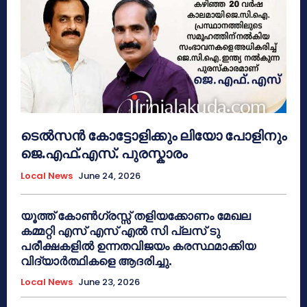
ടെൽസൻ കോട്ടോളിക്കും ലിയോ പോളിനും
ജെ.എഫ്.എസ്. പുരസ്കാരം
Local News
June 24, 2026
യൂത്ത് കോൺഗ്രസ്സ് തളിയക്കോണം മേഖല
കമ്മറ്റി എസ് എസ് എൽ സി പ്ലസ് ടു
പരീക്ഷകളിൽ ഉന്നതവിജയം കരസ്ഥമാക്കിയ
വിദ്യാർത്ഥികളെ ആദരിച്ചു.
Local News
June 23, 2026