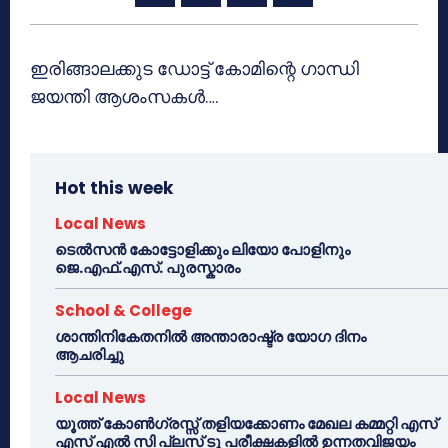
ഇരിങ്ങാലക്കുട ഡോട്ട് കോമിന്റെ ഗാന്ധി
ജയന്തി ആശംസകള്‍….
Hot this week
Local News
ടെൽസൻ കോട്ടോളിക്കും ലിയോ പോളിനും
ജെ.എഫ്.എസ്. പുരസ്കാരം
School & College
ശാന്തിനികേതനിൽ അന്താരാഷ്ട്ര യോഗ ദിനം
ആചരിച്ചു
Local News
യൂത്ത് കോൺഗ്രസ്സ് തളിയക്കോണം മേഖല കമ്മറ്റി എസ്
എസ് എൽ സി പ്ലസ് ടു പരീക്ഷകളിൽ ഉന്നതവിജയം