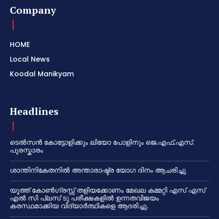
Company
HOME
Local News
Koodal Manikyam
Headlines
ടെൽസൻ കോട്ടോളിക്കും ലിയോ പോളിനും ജെ.എഫ്.എസ്.
പുരസ്കാരം
ശാന്തിനികേതനിൽ അന്താരാഷ്ട്ര യോഗ ദിനം ആചരിച്ചു
യൂത്ത് കോൺഗ്രസ്സ് തളിയക്കോണം മേഖല കമ്മറ്റി എസ് എസ്
എൽ സി പ്ലസ് ടു പരീക്ഷകളിൽ ഉന്നതവിജയം
കരസ്ഥമാക്കിയ വിദ്യാർത്ഥികളെ ആദരിച്ചു.