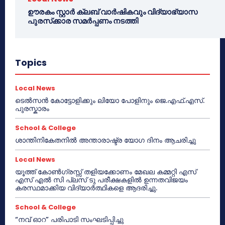
ഊരകം സ്റ്റാർ ക്ലബ് വാർഷികവും വിദ്യാഭ്യാസ
പുരസ്‌ക്കാര സമർപ്പണം നടത്തി
Topics
Local News
ടെൽസൻ കോട്ടോളിക്കും ലിയോ പോളിനും ജെ.എഫ്.എസ്.
പുരസ്കാരം
School & College
ശാന്തിനികേതനിൽ അന്താരാഷ്ട്ര യോഗ ദിനം ആചരിച്ചു
Local News
യൂത്ത് കോൺഗ്രസ്സ് തളിയക്കോണം മേഖല കമ്മറ്റി എസ്
എസ് എൽ സി പ്ലസ് ടു പരീക്ഷകളിൽ ഉന്നതവിജയം
കരസ്ഥമാക്കിയ വിദ്യാർത്ഥികളെ ആദരിച്ചു.
School & College
“നവ് ഓറ” പരിപാടി സംഘടിപ്പിച്ചു