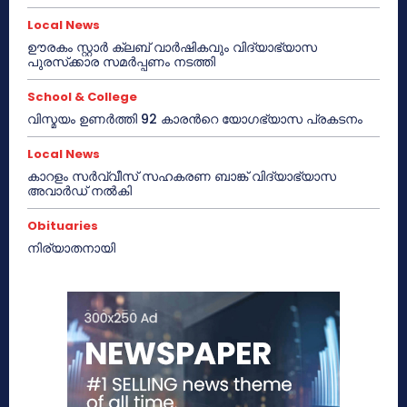
Local News
ഊരകം സ്റ്റാർ ക്ലബ് വാർഷികവും വിദ്യാഭ്യാസ
പുരസ്‌ക്കാര സമർപ്പണം നടത്തി
School & College
വിസ്മയം ഉണർത്തി 92 കാരൻറെ യോഗഭ്യാസ പ്രകടനം
Local News
കാറളം സർവ്വീസ് സഹകരണ ബാങ്ക് വിദ്യാഭ്യാസ
അവാർഡ് നൽകി
Obituaries
നിര്യാതനായി