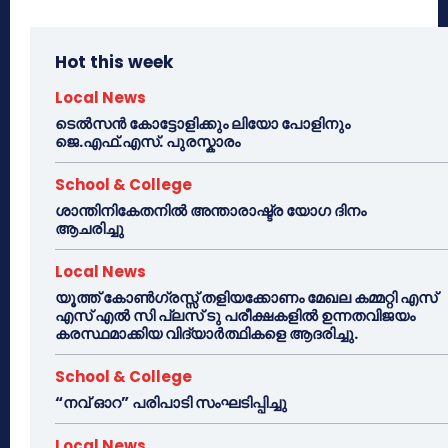
Hot this week
Local News
ടെൽസൻ കോട്ടോളിക്കും ലിയോ പോളിനും
ജെ.എഫ്.എസ്. പുരസ്കാരം
School & College
ശാന്തിനികേതനിൽ അന്താരാഷ്ട്ര യോഗ ദിനം
ആചരിച്ചു
Local News
യൂത്ത് കോൺഗ്രസ്സ് തളിയക്കോണം മേഖല കമ്മറ്റി എസ്
എസ് എൽ സി പ്ലസ് ടു പരീക്ഷകളിൽ ഉന്നതവിജയം
കരസ്ഥമാക്കിയ വിദ്യാർത്ഥികളെ ആദരിച്ചു.
School & College
“നവ് ഓറ” പരിപാടി സംഘടിപ്പിച്ചു
Local News