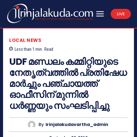
LIVE
LOCAL NEWS
Less than 1
min.
Read
UDF മണ്ഡലം കമ്മിറ്റിയുടെ
നേതൃത്വത്തില്‍ പ്രതിഷേധ
മാര്‍ച്ചും പഞ്ചായത്ത്
ഓഫീസിന് മുന്നില്‍
ധര്‍ണ്ണയും സംഘടിപ്പിച്ചു
By
Irinjalakudavartha_admin