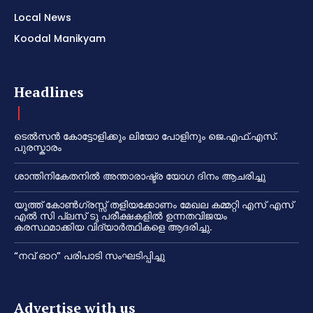
Local News
Koodal Manikyam
Headlines
ടെൽസൻ കോട്ടോളിക്കും ലിയോ പോളിനും ജെ.എഫ്.എസ്.
പുരസ്കാരം
ശാന്തിനികേതനിൽ അന്താരാഷ്ട്ര യോഗ ദിനം ആചരിച്ചു
യൂത്ത് കോൺഗ്രസ്സ് തളിയക്കോണം മേഖല കമ്മറ്റി എസ് എസ്
എൽ സി പ്ലസ് ടു പരീക്ഷകളിൽ ഉന്നതവിജയം
കരസ്ഥമാക്കിയ വിദ്യാർത്ഥികളെ ആദരിച്ചു.
“നവ് ഓറ” പരിപാടി സംഘടിപ്പിച്ചു
Advertise with us