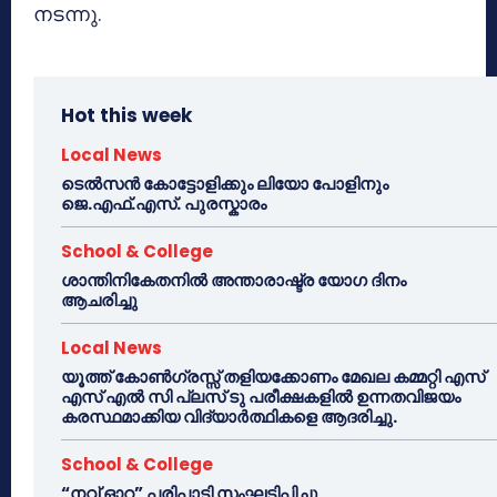
നടന്നു.
Hot this week
Local News
ടെൽസൻ കോട്ടോളിക്കും ലിയോ പോളിനും
ജെ.എഫ്.എസ്. പുരസ്കാരം
School & College
ശാന്തിനികേതനിൽ അന്താരാഷ്ട്ര യോഗ ദിനം
ആചരിച്ചു
Local News
യൂത്ത് കോൺഗ്രസ്സ് തളിയക്കോണം മേഖല കമ്മറ്റി എസ്
എസ് എൽ സി പ്ലസ് ടു പരീക്ഷകളിൽ ഉന്നതവിജയം
കരസ്ഥമാക്കിയ വിദ്യാർത്ഥികളെ ആദരിച്ചു.
School & College
“നവ് ഓറ” പരിപാടി സംഘടിപ്പിച്ചു