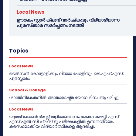
Local News
ഊരകം സ്റ്റാർ ക്ലബ് വാർഷികവും വിദ്യാഭ്യാസ
പുരസ്‌ക്കാര സമർപ്പണം നടത്തി
Topics
Local News
ടെൽസൻ കോട്ടോളിക്കും ലിയോ പോളിനും ജെ.എഫ്.എസ്.
പുരസ്കാരം
School & College
ശാന്തിനികേതനിൽ അന്താരാഷ്ട്ര യോഗ ദിനം ആചരിച്ചു
Local News
യൂത്ത് കോൺഗ്രസ്സ് തളിയക്കോണം മേഖല കമ്മറ്റി എസ്
എസ് എൽ സി പ്ലസ് ടു പരീക്ഷകളിൽ ഉന്നതവിജയം
കരസ്ഥമാക്കിയ വിദ്യാർത്ഥികളെ ആദരിച്ചു.