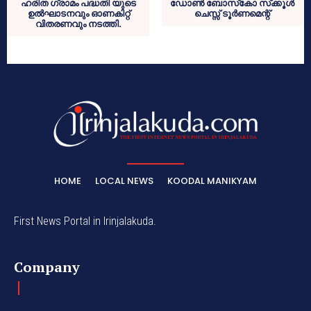
ഹരിത ഗ്രാമം പദ്ധതി യുടെ
ഡോണ്‍ ബോസ്‌കോ സ്‌ക്കൂള്‍
ഉല്‍ഘാടനവും ഓണകിറ്റ്
ചെസ്സ് ടൂര്‍ണമെന്റ്
വിതരണവും നടത്തി.
HOME
LOCAL NEWS
KOODAL MANIKYAM
First News Portal in Irinjalakuda.
Company