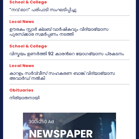
School & College
“നവ് ഓറ” പരിപാടി സംഘടിപ്പിച്ചു
Local News
ഊരകം സ്റ്റാർ ക്ലബ് വാർഷികവും വിദ്യാഭ്യാസ
പുരസ്‌ക്കാര സമർപ്പണം നടത്തി
School & College
വിസ്മയം ഉണർത്തി 92 കാരൻറെ യോഗഭ്യാസ പ്രകടനം
Local News
കാറളം സർവ്വീസ് സഹകരണ ബാങ്ക് വിദ്യാഭ്യാസ
അവാർഡ് നൽകി
Obituaries
നിര്യാതനായി