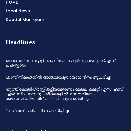
HOME
Local News
Koodal Manikyam
Headlines
ടെൽസൻ കോട്ടോളിക്കും ലിയോ പോളിനും ജെ.എഫ്.എസ്.
പുരസ്കാരം
ശാന്തിനികേതനിൽ അന്താരാഷ്ട്ര യോഗ ദിനം ആചരിച്ചു
യൂത്ത് കോൺഗ്രസ്സ് തളിയക്കോണം മേഖല കമ്മറ്റി എസ് എസ്
എൽ സി പ്ലസ് ടു പരീക്ഷകളിൽ ഉന്നതവിജയം
കരസ്ഥമാക്കിയ വിദ്യാർത്ഥികളെ ആദരിച്ചു.
“നവ് ഓറ” പരിപാടി സംഘടിപ്പിച്ചു