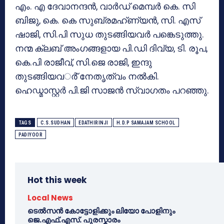
എം. എ ദേവാനന്ദന്‍, വാര്‍ഡ് മെമ്പര്‍ കെ. സി
ബിജു, കെ. കെ സുബ്രമഹ്ണ്യന്‍, സി. എസ്
ഷാജി, സി.പി സുധ തുടങ്ങിയവര്‍ പങ്കെടുത്തു.
നന്മ ക്ലബ് അംഗങ്ങളായ പി.ഡി ദിവ്യ, ടി. രൂപ,
കെ.പി രാജീവ്, സി.ജെ രാജി, ഇന്ദു
തുടങ്ങിയവര്‍് നേതൃത്വം നല്‍കി.
ഹെഡ്മാസ്റ്റര്‍ പി.ജി സാജന്‍ സ്വാഗതം പറഞ്ഞു.
TAGS
C.S.SUDHAN
EDATHIRINJI
H.D.P SAMAJAM SCHOOL
PADIYOOR
Hot this week
Local News
ടെൽസൻ കോട്ടോളിക്കും ലിയോ പോളിനും
ജെ.എഫ്.എസ്. പുരസ്കാരം