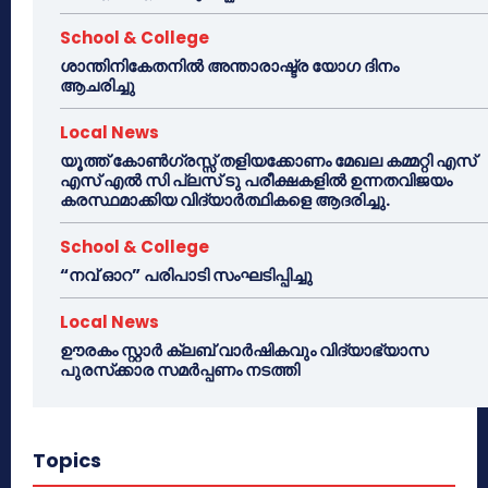
School & College
ശാന്തിനികേതനിൽ അന്താരാഷ്ട്ര യോഗ ദിനം
ആചരിച്ചു
Local News
യൂത്ത് കോൺഗ്രസ്സ് തളിയക്കോണം മേഖല കമ്മറ്റി എസ്
എസ് എൽ സി പ്ലസ് ടു പരീക്ഷകളിൽ ഉന്നതവിജയം
കരസ്ഥമാക്കിയ വിദ്യാർത്ഥികളെ ആദരിച്ചു.
School & College
“നവ് ഓറ” പരിപാടി സംഘടിപ്പിച്ചു
Local News
ഊരകം സ്റ്റാർ ക്ലബ് വാർഷികവും വിദ്യാഭ്യാസ
പുരസ്‌ക്കാര സമർപ്പണം നടത്തി
Topics