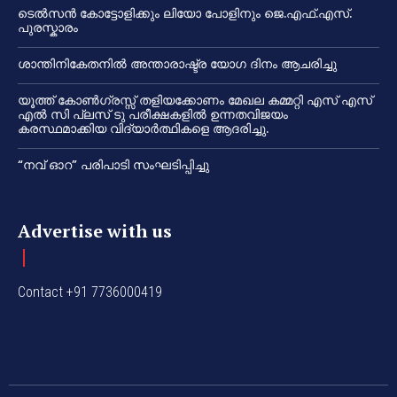
ടെൽസൻ കോട്ടോളിക്കും ലിയോ പോളിനും ജെ.എഫ്.എസ്.
പുരസ്കാരം
ശാന്തിനികേതനിൽ അന്താരാഷ്ട്ര യോഗ ദിനം ആചരിച്ചു
യൂത്ത് കോൺഗ്രസ്സ് തളിയക്കോണം മേഖല കമ്മറ്റി എസ് എസ്
എൽ സി പ്ലസ് ടു പരീക്ഷകളിൽ ഉന്നതവിജയം
കരസ്ഥമാക്കിയ വിദ്യാർത്ഥികളെ ആദരിച്ചു.
“നവ് ഓറ” പരിപാടി സംഘടിപ്പിച്ചു
Advertise with us
Contact +91 7736000419