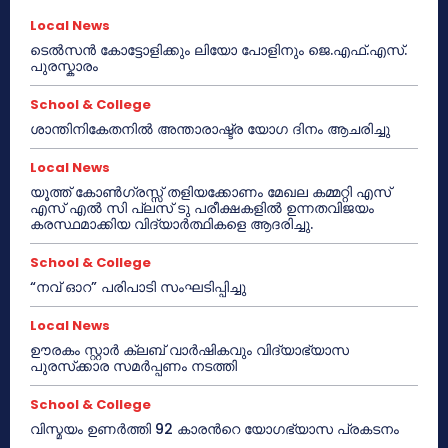
Local News
ടെൽസൻ കോട്ടോളിക്കും ലിയോ പോളിനും ജെ.എഫ്.എസ്.
പുരസ്കാരം
School & College
ശാന്തിനികേതനിൽ അന്താരാഷ്ട്ര യോഗ ദിനം ആചരിച്ചു
Local News
യൂത്ത് കോൺഗ്രസ്സ് തളിയക്കോണം മേഖല കമ്മറ്റി എസ്
എസ് എൽ സി പ്ലസ് ടു പരീക്ഷകളിൽ ഉന്നതവിജയം
കരസ്ഥമാക്കിയ വിദ്യാർത്ഥികളെ ആദരിച്ചു.
School & College
“നവ് ഓറ” പരിപാടി സംഘടിപ്പിച്ചു
Local News
ഊരകം സ്റ്റാർ ക്ലബ് വാർഷികവും വിദ്യാഭ്യാസ
പുരസ്‌ക്കാര സമർപ്പണം നടത്തി
School & College
വിസ്മയം ഉണർത്തി 92 കാരൻറെ യോഗഭ്യാസ പ്രകടനം