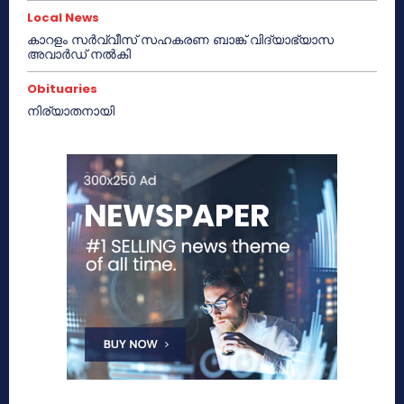
Local News
കാറളം സർവ്വീസ് സഹകരണ ബാങ്ക് വിദ്യാഭ്യാസ
അവാർഡ് നൽകി
Obituaries
നിര്യാതനായി