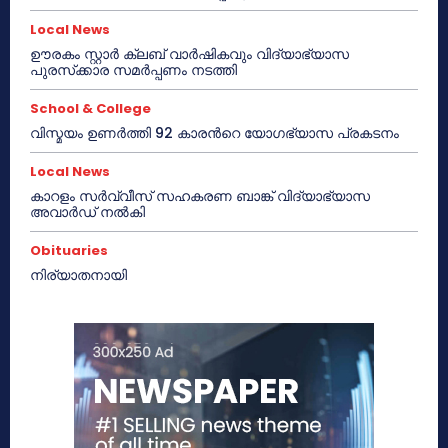
Local News
ഊരകം സ്റ്റാർ ക്ലബ് വാർഷികവും വിദ്യാഭ്യാസ
പുരസ്‌ക്കാര സമർപ്പണം നടത്തി
School & College
വിസ്മയം ഉണർത്തി 92 കാരൻറെ യോഗഭ്യാസ പ്രകടനം
Local News
കാറളം സർവ്വീസ് സഹകരണ ബാങ്ക് വിദ്യാഭ്യാസ
അവാർഡ് നൽകി
Obituaries
നിര്യാതനായി