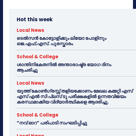
Hot this week
Local News
ടെൽസൻ കോട്ടോളിക്കും ലിയോ പോളിനും
ജെ.എഫ്.എസ്. പുരസ്കാരം
School & College
ശാന്തിനികേതനിൽ അന്താരാഷ്ട്ര യോഗ ദിനം
ആചരിച്ചു
Local News
യൂത്ത് കോൺഗ്രസ്സ് തളിയക്കോണം മേഖല കമ്മറ്റി എസ്
എസ് എൽ സി പ്ലസ് ടു പരീക്ഷകളിൽ ഉന്നതവിജയം
കരസ്ഥമാക്കിയ വിദ്യാർത്ഥികളെ ആദരിച്ചു.
School & College
“നവ് ഓറ” പരിപാടി സംഘടിപ്പിച്ചു
Local News