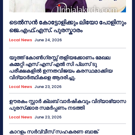
ടെൽസൻ കോട്ടോളിക്കും ലിയോ പോളിനും
ജെ.എഫ്.എസ്. പുരസ്കാരം
Local News
June 24, 2026
യൂത്ത് കോൺഗ്രസ്സ് തളിയക്കോണം മേഖല
കമ്മറ്റി എസ് എസ് എൽ സി പ്ലസ് ടു
പരീക്ഷകളിൽ ഉന്നതവിജയം കരസ്ഥമാക്കിയ
വിദ്യാർത്ഥികളെ ആദരിച്ചു.
Local News
June 23, 2026
ഊരകം സ്റ്റാർ ക്ലബ് വാർഷികവും വിദ്യാഭ്യാസ
പുരസ്‌ക്കാര സമർപ്പണം നടത്തി
Local News
June 23, 2026
കാറളം സർവ്വീസ് സഹകരണ ബാങ്ക്