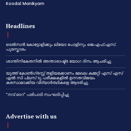
Koodal Manikyam
Headlines
ടെൽസൻ കോട്ടോളിക്കും ലിയോ പോളിനും ജെ.എഫ്.എസ്.
പുരസ്കാരം
ശാന്തിനികേതനിൽ അന്താരാഷ്ട്ര യോഗ ദിനം ആചരിച്ചു
യൂത്ത് കോൺഗ്രസ്സ് തളിയക്കോണം മേഖല കമ്മറ്റി എസ് എസ്
എൽ സി പ്ലസ് ടു പരീക്ഷകളിൽ ഉന്നതവിജയം
കരസ്ഥമാക്കിയ വിദ്യാർത്ഥികളെ ആദരിച്ചു.
“നവ് ഓറ” പരിപാടി സംഘടിപ്പിച്ചു
Advertise with us