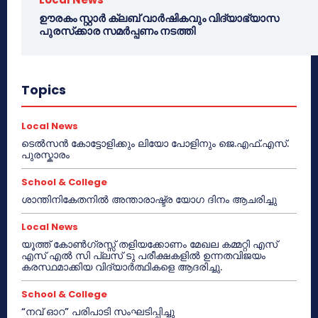
ഊരകം സ്റ്റാർ ക്ലബ് വാർഷികവും വിദ്യാഭ്യാസ
പുരസ്‌ക്കാര സമർപ്പണം നടത്തി
Topics
Local News
ടെൽസൻ കോട്ടോളിക്കും ലിയോ പോളിനും ജെ.എഫ്.എസ്.
പുരസ്കാരം
School & College
ശാന്തിനികേതനിൽ അന്താരാഷ്ട്ര യോഗ ദിനം ആചരിച്ചു
Local News
യൂത്ത് കോൺഗ്രസ്സ് തളിയക്കോണം മേഖല കമ്മറ്റി എസ്
എസ് എൽ സി പ്ലസ് ടു പരീക്ഷകളിൽ ഉന്നതവിജയം
കരസ്ഥമാക്കിയ വിദ്യാർത്ഥികളെ ആദരിച്ചു.
School & College
“നവ് ഓറ” പരിപാടി സംഘടിപ്പിച്ചു