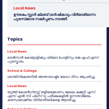
Local News
ഊരകം സ്റ്റാർ ക്ലബ് വാർഷികവും വിദ്യാഭ്യാസ
പുരസ്‌ക്കാര സമർപ്പണം നടത്തി
Topics
Local News
ടെൽസൻ കോട്ടോളിക്കും ലിയോ പോളിനും ജെ.എഫ്.എസ്.
പുരസ്കാരം
School & College
ശാന്തിനികേതനിൽ അന്താരാഷ്ട്ര യോഗ ദിനം ആചരിച്ചു
Local News
യൂത്ത് കോൺഗ്രസ്സ് തളിയക്കോണം മേഖല കമ്മറ്റി എസ്
എസ് എൽ സി പ്ലസ് ടു പരീക്ഷകളിൽ ഉന്നതവിജയം
കരസ്ഥമാക്കിയ വിദ്യാർത്ഥികളെ ആദരിച്ചു.