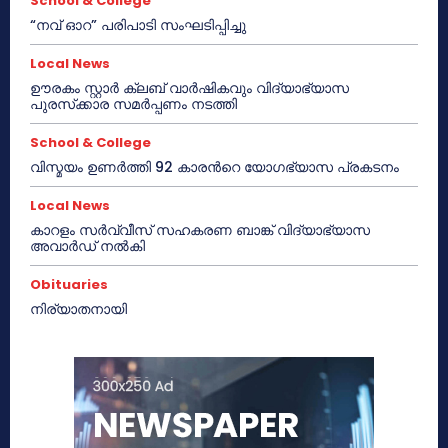
School & College
“നവ് ഓറ” പരിപാടി സംഘടിപ്പിച്ചു
Local News
ഊരകം സ്റ്റാർ ക്ലബ് വാർഷികവും വിദ്യാഭ്യാസ
പുരസ്‌ക്കാര സമർപ്പണം നടത്തി
School & College
വിസ്മയം ഉണർത്തി 92 കാരൻറെ യോഗഭ്യാസ പ്രകടനം
Local News
കാറളം സർവ്വീസ് സഹകരണ ബാങ്ക് വിദ്യാഭ്യാസ
അവാർഡ് നൽകി
Obituaries
നിര്യാതനായി