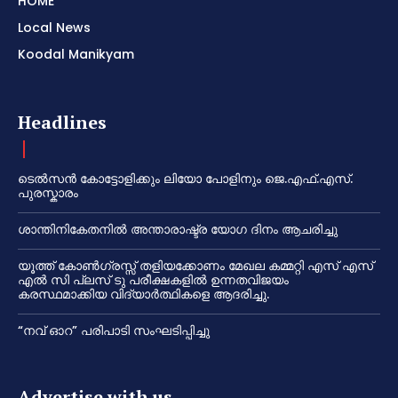
HOME
Local News
Koodal Manikyam
Headlines
ടെൽസൻ കോട്ടോളിക്കും ലിയോ പോളിനും ജെ.എഫ്.എസ്.
പുരസ്കാരം
ശാന്തിനികേതനിൽ അന്താരാഷ്ട്ര യോഗ ദിനം ആചരിച്ചു
യൂത്ത് കോൺഗ്രസ്സ് തളിയക്കോണം മേഖല കമ്മറ്റി എസ് എസ്
എൽ സി പ്ലസ് ടു പരീക്ഷകളിൽ ഉന്നതവിജയം
കരസ്ഥമാക്കിയ വിദ്യാർത്ഥികളെ ആദരിച്ചു.
“നവ് ഓറ” പരിപാടി സംഘടിപ്പിച്ചു
Advertise with us