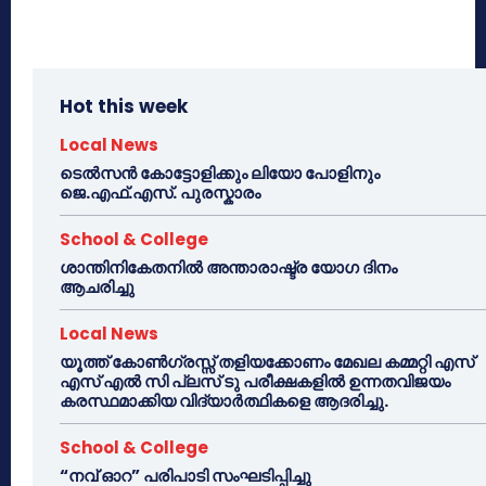
Hot this week
Local News
ടെൽസൻ കോട്ടോളിക്കും ലിയോ പോളിനും
ജെ.എഫ്.എസ്. പുരസ്കാരം
School & College
ശാന്തിനികേതനിൽ അന്താരാഷ്ട്ര യോഗ ദിനം
ആചരിച്ചു
Local News
യൂത്ത് കോൺഗ്രസ്സ് തളിയക്കോണം മേഖല കമ്മറ്റി എസ്
എസ് എൽ സി പ്ലസ് ടു പരീക്ഷകളിൽ ഉന്നതവിജയം
കരസ്ഥമാക്കിയ വിദ്യാർത്ഥികളെ ആദരിച്ചു.
School & College
“നവ് ഓറ” പരിപാടി സംഘടിപ്പിച്ചു