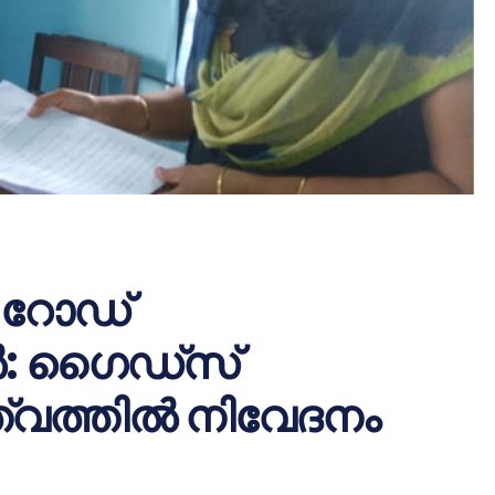
െ റോഡ്
: ഗൈഡ്‌സ്
ത്വത്തില്‍ നിവേദനം