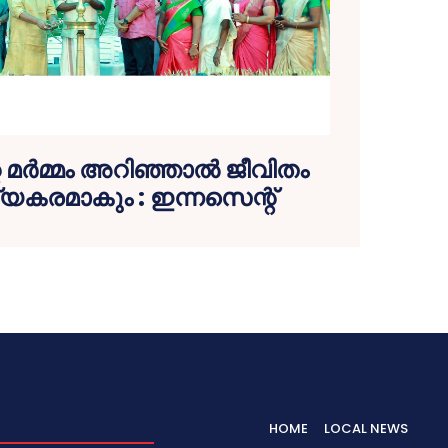
റെ മര്‍മ്മം അറിഞ്ഞാല്‍ ജീവിതം
കരമാകും : ഇന്നസെന്റ്
HOME
LOCAL NEWS