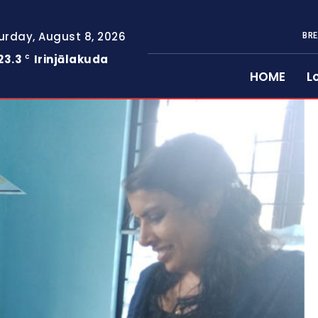
urday, August 8, 2026
BRE
23.3
Irinjālakuda
C
HOME
L