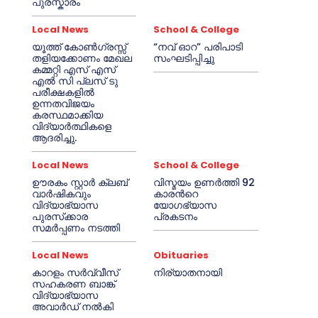
പുരസ്കാരം
Local News
School & College
യൂത്ത് കോൺഗ്രസ്സ്
“നവ് ഓറ” പരിപാടി
തളിയക്കോണം മേഖല
സംഘടിപ്പിച്ചു
കമ്മറ്റി എസ് എസ്
എൽ സി പ്ലസ് ടു
പരീക്ഷകളിൽ
ഉന്നതവിജയം
കരസ്ഥമാക്കിയ
വിദ്യാർത്ഥികളെ
ആദരിച്ചു.
Local News
School & College
ഊരകം സ്റ്റാർ ക്ലബ്
വിസ്മയം ഉണർത്തി 92
വാർഷികവും
കാരൻറെ
വിദ്യാഭ്യാസ
യോഗഭ്യാസ
പുരസ്‌ക്കാര
പ്രകടനം
സമർപ്പണം നടത്തി
Local News
Obituaries
കാറളം സർവ്വീസ്
നിര്യാതനായി
സഹകരണ ബാങ്ക്
വിദ്യാഭ്യാസ
അവാർഡ് നൽകി