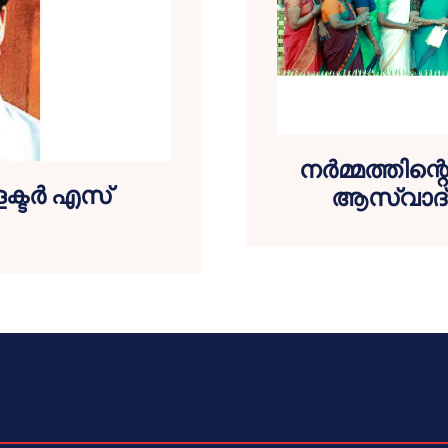
നര്‍മ്മത്തിന്
ക്ടര്‍ എസ്
ആസ്വാദ്യ