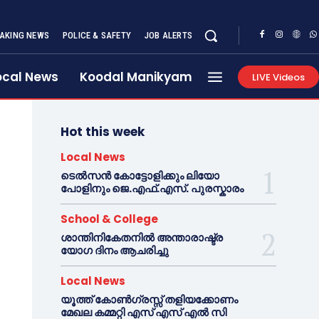
AKING NEWS
POLICE & SAFETY
JOB ALERTS
ocal News
Koodal Manikyam
LIVE Videos
Hot this week
Local News
ടെൽസൻ കോട്ടോളിക്കും ലിയോ
പോളിനും ജെ.എഫ്.എസ്. പുരസ്കാരം
School & College
ശാന്തിനികേതനിൽ അന്താരാഷ്ട്ര
യോഗ ദിനം ആചരിച്ചു
Local News
യൂത്ത് കോൺഗ്രസ്സ് തളിയക്കോണം
മേഖല കമ്മറ്റി എസ് എസ് എൽ സി