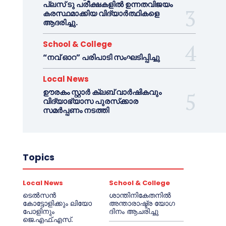
പ്ലസ് ടു പരീക്ഷകളിൽ ഉന്നതവിജയം
കരസ്ഥമാക്കിയ വിദ്യാർത്ഥികളെ
ആദരിച്ചു.
School & College
“നവ് ഓറ” പരിപാടി സംഘടിപ്പിച്ചു
Local News
ഊരകം സ്റ്റാർ ക്ലബ് വാർഷികവും
വിദ്യാഭ്യാസ പുരസ്‌ക്കാര
സമർപ്പണം നടത്തി
Topics
Local News
School & College
ടെൽസൻ
ശാന്തിനികേതനിൽ
കോട്ടോളിക്കും ലിയോ
അന്താരാഷ്ട്ര യോഗ
പോളിനും
ദിനം ആചരിച്ചു
ജെ.എഫ്.എസ്.