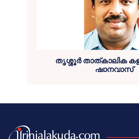
തൃശ്ശൂര്‍ താത്കാലിക കള
ഷാനവാസ്