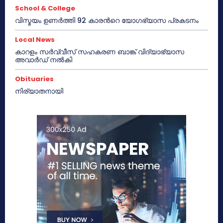
School & College
വിസ്മയം ഉണർത്തി 92 കാരൻറെ യോഗഭ്യാസ പ്രകടനം
Local News
കാറളം സർവ്വീസ് സഹകരണ ബാങ്ക് വിദ്യാഭ്യാസ
അവാർഡ് നൽകി
Obituaries
നിര്യാതനായി