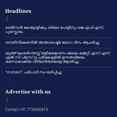
Headlines
ടെൽസൻ കോട്ടോളിക്കും ലിയോ പോളിനും ജെ.എഫ്.എസ്.
പുരസ്കാരം
ശാന്തിനികേതനിൽ അന്താരാഷ്ട്ര യോഗ ദിനം ആചരിച്ചു
യൂത്ത് കോൺഗ്രസ്സ് തളിയക്കോണം മേഖല കമ്മറ്റി എസ് എസ്
എൽ സി പ്ലസ് ടു പരീക്ഷകളിൽ ഉന്നതവിജയം
കരസ്ഥമാക്കിയ വിദ്യാർത്ഥികളെ ആദരിച്ചു.
“നവ് ഓറ” പരിപാടി സംഘടിപ്പിച്ചു
Advertise with us
Contact +91 7736000419