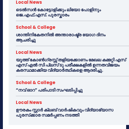
Local News
ടെൽസൻ കോട്ടോളിക്കും ലിയോ പോളിനും
ജെ.എഫ്.എസ്. പുരസ്കാരം
School & College
ശാന്തിനികേതനിൽ അന്താരാഷ്ട്ര യോഗ ദിനം
ആചരിച്ചു
Local News
യൂത്ത് കോൺഗ്രസ്സ് തളിയക്കോണം മേഖല കമ്മറ്റി എസ്
എസ് എൽ സി പ്ലസ് ടു പരീക്ഷകളിൽ ഉന്നതവിജയം
കരസ്ഥമാക്കിയ വിദ്യാർത്ഥികളെ ആദരിച്ചു.
School & College
“നവ് ഓറ” പരിപാടി സംഘടിപ്പിച്ചു
Local News
ഊരകം സ്റ്റാർ ക്ലബ് വാർഷികവും വിദ്യാഭ്യാസ
പുരസ്‌ക്കാര സമർപ്പണം നടത്തി