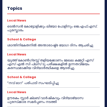
Topics
Local News
ടെൽസൻ കോട്ടോളിക്കും ലിയോ പോളിനും ജെ.എഫ്.എസ്.
പുരസ്കാരം
School & College
ശാന്തിനികേതനിൽ അന്താരാഷ്ട്ര യോഗ ദിനം ആചരിച്ചു
Local News
യൂത്ത് കോൺഗ്രസ്സ് തളിയക്കോണം മേഖല കമ്മറ്റി എസ്
എസ് എൽ സി പ്ലസ് ടു പരീക്ഷകളിൽ ഉന്നതവിജയം
കരസ്ഥമാക്കിയ വിദ്യാർത്ഥികളെ ആദരിച്ചു.
School & College
“നവ് ഓറ” പരിപാടി സംഘടിപ്പിച്ചു
Local News
ഊരകം സ്റ്റാർ ക്ലബ് വാർഷികവും വിദ്യാഭ്യാസ
പുരസ്‌ക്കാര സമർപ്പണം നടത്തി