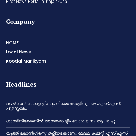
First News Portal in Irinjalakuda.
Company
HOME
Local News
Koodal Manikyam
Headlines
ടെൽസൻ കോട്ടോളിക്കും ലിയോ പോളിനും ജെ.എഫ്.എസ്.
പുരസ്കാരം
ശാന്തിനികേതനിൽ അന്താരാഷ്ട്ര യോഗ ദിനം ആചരിച്ചു
യൂത്ത് കോൺഗ്രസ്സ് തളിയക്കോണം മേഖല കമ്മറ്റി എസ് എസ്