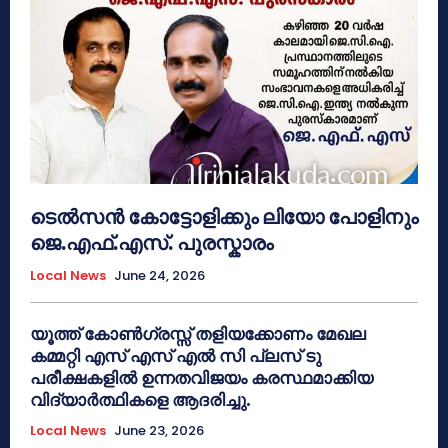
ടെൽസൻ കോട്ടോളിക്കും ലിയോ പോളിനും
ജെ.എഫ്.എസ്. പുരസ്കാരം
Local News
June 24, 2026
യൂത്ത് കോൺഗ്രസ്സ് തളിയക്കോണം മേഖല
കമ്മറ്റി എസ് എസ് എൽ സി പ്ലസ് ടു
പരീക്ഷകളിൽ ഉന്നതവിജയം കരസ്ഥമാക്കിയ
വിദ്യാർത്ഥികളെ ആദരിച്ചു.
Local News
June 23, 2026