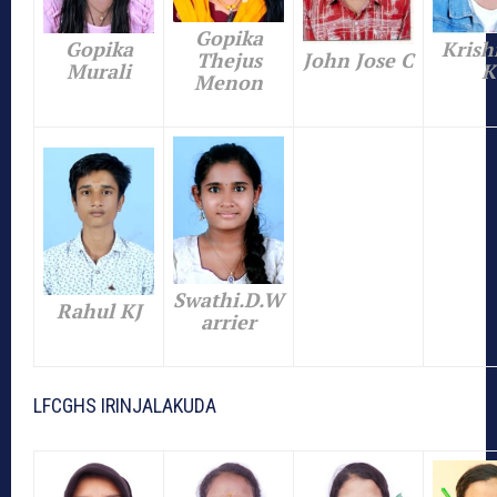
Gopika
Gopika
Krish
Thejus
John Jose C
Murali
K
Menon
Swathi.D.W
Rahul KJ
arrier
LFCGHS IRINJALAKUDA