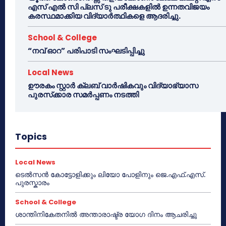
എസ് എൽ സി പ്ലസ് ടു പരീക്ഷകളിൽ ഉന്നതവിജയം
കരസ്ഥമാക്കിയ വിദ്യാർത്ഥികളെ ആദരിച്ചു.
School & College
“നവ് ഓറ” പരിപാടി സംഘടിപ്പിച്ചു
Local News
ഊരകം സ്റ്റാർ ക്ലബ് വാർഷികവും വിദ്യാഭ്യാസ
പുരസ്‌ക്കാര സമർപ്പണം നടത്തി
Topics
Local News
ടെൽസൻ കോട്ടോളിക്കും ലിയോ പോളിനും ജെ.എഫ്.എസ്.
പുരസ്കാരം
School & College
ശാന്തിനികേതനിൽ അന്താരാഷ്ട്ര യോഗ ദിനം ആചരിച്ചു