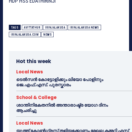
HDP HSS EDATHIRINJI
TAGS
AVITTATHUR
IRINJALAKUDA
IRINJALAKUDA NEWS
IRINJALAKUDA.COM
NEWS
Hot this week
Local News
ടെൽസൻ കോട്ടോളിക്കും ലിയോ പോളിനും
ജെ.എഫ്.എസ്. പുരസ്കാരം
School & College
ശാന്തിനികേതനിൽ അന്താരാഷ്ട്ര യോഗ ദിനം
ആചരിച്ചു
Local News
യൂത്ത് കോൺഗ്രസ്സ് തളിയക്കോണം മേഖല കമ്മറ്റി എസ്