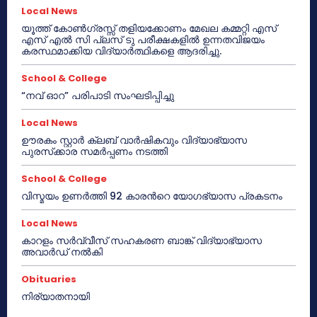
Local News
യൂത്ത് കോൺഗ്രസ്സ് തളിയക്കോണം മേഖല കമ്മറ്റി എസ്
എസ് എൽ സി പ്ലസ് ടു പരീക്ഷകളിൽ ഉന്നതവിജയം
കരസ്ഥമാക്കിയ വിദ്യാർത്ഥികളെ ആദരിച്ചു.
School & College
“നവ് ഓറ” പരിപാടി സംഘടിപ്പിച്ചു
Local News
ഊരകം സ്റ്റാർ ക്ലബ് വാർഷികവും വിദ്യാഭ്യാസ
പുരസ്‌ക്കാര സമർപ്പണം നടത്തി
School & College
വിസ്മയം ഉണർത്തി 92 കാരൻറെ യോഗഭ്യാസ പ്രകടനം
Local News
കാറളം സർവ്വീസ് സഹകരണ ബാങ്ക് വിദ്യാഭ്യാസ
അവാർഡ് നൽകി
Obituaries
നിര്യാതനായി