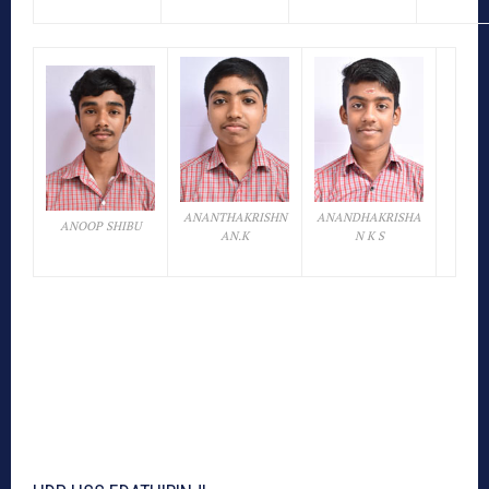
ANANTHAKRISHN
ANANDHAKRISHA
ANOOP SHIBU
AN.K
N K S