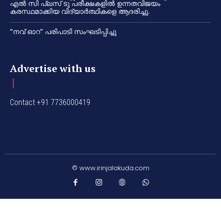
എൽ സി പ്ലസ് ടു പരീക്ഷകളിൽ ഉന്നതവിജയം
കരസ്ഥമാക്കിയ വിദ്യാർത്ഥികളെ ആദരിച്ചു.
“നവ് ഓറ” പരിപാടി സംഘടിപ്പിച്ചു
Advertise with us
Contact +91 7736000419
© www.irinjalakuda.com