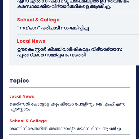
എസ് എൽ സി പ്ലസ് ടു പരീക്ഷകളിൽ ഉന്നതവിജയം
കരസ്ഥമാക്കിയ വിദ്യാർത്ഥികളെ ആദരിച്ചു.
School & College
“നവ് ഓറ” പരിപാടി സംഘടിപ്പിച്ചു
Local News
ഊരകം സ്റ്റാർ ക്ലബ് വാർഷികവും വിദ്യാഭ്യാസ
പുരസ്‌ക്കാര സമർപ്പണം നടത്തി
Topics
Local News
ടെൽസൻ കോട്ടോളിക്കും ലിയോ പോളിനും ജെ.എഫ്.എസ്.
പുരസ്കാരം
School & College
ശാന്തിനികേതനിൽ അന്താരാഷ്ട്ര യോഗ ദിനം ആചരിച്ചു