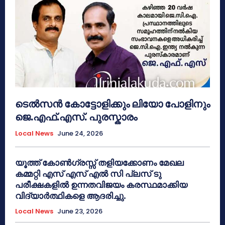
ടെൽസൻ കോട്ടോളിക്കും ലിയോ പോളിനും
ജെ.എഫ്.എസ്. പുരസ്കാരം
Local News
June 24, 2026
യൂത്ത് കോൺഗ്രസ്സ് തളിയക്കോണം മേഖല
കമ്മറ്റി എസ് എസ് എൽ സി പ്ലസ് ടു
പരീക്ഷകളിൽ ഉന്നതവിജയം കരസ്ഥമാക്കിയ
വിദ്യാർത്ഥികളെ ആദരിച്ചു.
Local News
June 23, 2026