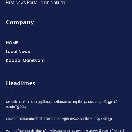
First News Portal in Irinjalakuda.
Company
HOME
Local News
Koodal Manikyam
Headlines
ടെൽസൻ കോട്ടോളിക്കും ലിയോ പോളിനും ജെ.എഫ്.എസ്.
പുരസ്കാരം
ശാന്തിനികേതനിൽ അന്താരാഷ്ട്ര യോഗ ദിനം ആചരിച്ചു
യൂത്ത് കോൺഗ്രസ്സ് തളിയക്കോണം മേഖല കമ്മറ്റി എസ് എസ്