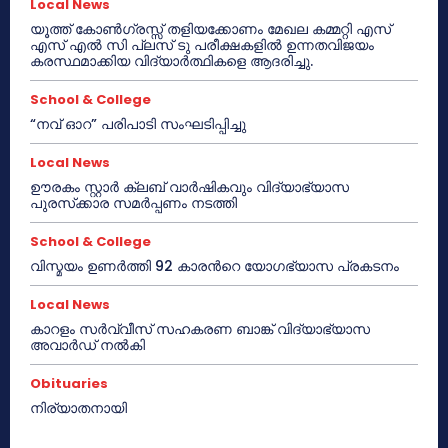
Local News
യൂത്ത് കോൺഗ്രസ്സ് തളിയക്കോണം മേഖല കമ്മറ്റി എസ്
എസ് എൽ സി പ്ലസ് ടു പരീക്ഷകളിൽ ഉന്നതവിജയം
കരസ്ഥമാക്കിയ വിദ്യാർത്ഥികളെ ആദരിച്ചു.
School & College
“നവ് ഓറ” പരിപാടി സംഘടിപ്പിച്ചു
Local News
ഊരകം സ്റ്റാർ ക്ലബ് വാർഷികവും വിദ്യാഭ്യാസ
പുരസ്‌ക്കാര സമർപ്പണം നടത്തി
School & College
വിസ്മയം ഉണർത്തി 92 കാരൻറെ യോഗഭ്യാസ പ്രകടനം
Local News
കാറളം സർവ്വീസ് സഹകരണ ബാങ്ക് വിദ്യാഭ്യാസ
അവാർഡ് നൽകി
Obituaries
നിര്യാതനായി