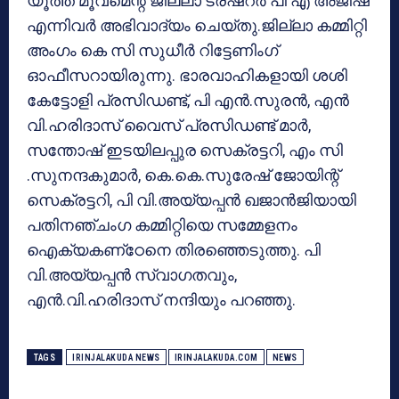
യൂത്ത് മൂവ്‌മെന്റ് ജില്ലാ ട്രഷറര്‍ പി എ അജീഷ്
എന്നിവര്‍ അഭിവാദ്യം ചെയ്തു.ജില്ലാ കമ്മിറ്റി
അംഗം കെ സി സുധീര്‍ റിട്ടേണിംഗ്
ഓഫീസറായിരുന്നു. ഭാരവാഹികളായി ശശി
കേട്ടോളി പ്രസിഡണ്ട്, പി എന്‍.സുരന്‍, എന്‍
വി.ഹരിദാസ് വൈസ് പ്രസിഡണ്ട് മാര്‍,
സന്തോഷ് ഇടയിലപ്പുര സെക്രട്ടറി, എം സി
.സുനന്ദകുമാര്‍, കെ.കെ.സുരേഷ് ജോയിന്റ്
സെക്രട്ടറി, പി വി.അയ്യപ്പന്‍ ഖജാന്‍ജിയായി
പതിനഞ്ചംഗ കമ്മിറ്റിയെ സമ്മേളനം
ഐക്യകണ്‌ഠേനെ തിരഞ്ഞെടുത്തു. പി
വി.അയ്യപ്പന്‍ സ്വാഗതവും,
എന്‍.വി.ഹരിദാസ് നന്ദിയും പറഞ്ഞു.
TAGS
IRINJALAKUDA NEWS
IRINJALAKUDA.COM
NEWS