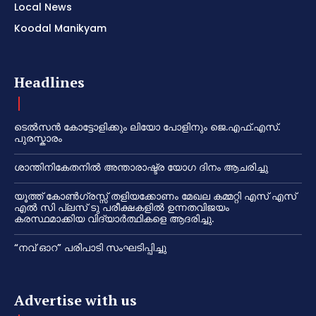
Local News
Koodal Manikyam
Headlines
ടെൽസൻ കോട്ടോളിക്കും ലിയോ പോളിനും ജെ.എഫ്.എസ്.
പുരസ്കാരം
ശാന്തിനികേതനിൽ അന്താരാഷ്ട്ര യോഗ ദിനം ആചരിച്ചു
യൂത്ത് കോൺഗ്രസ്സ് തളിയക്കോണം മേഖല കമ്മറ്റി എസ് എസ്
എൽ സി പ്ലസ് ടു പരീക്ഷകളിൽ ഉന്നതവിജയം
കരസ്ഥമാക്കിയ വിദ്യാർത്ഥികളെ ആദരിച്ചു.
“നവ് ഓറ” പരിപാടി സംഘടിപ്പിച്ചു
Advertise with us