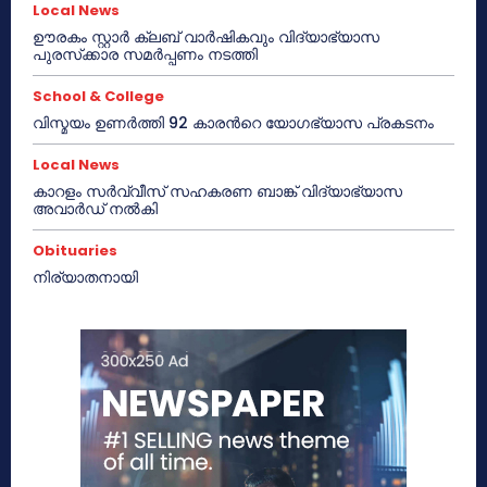
Local News
ഊരകം സ്റ്റാർ ക്ലബ് വാർഷികവും വിദ്യാഭ്യാസ
പുരസ്‌ക്കാര സമർപ്പണം നടത്തി
School & College
വിസ്മയം ഉണർത്തി 92 കാരൻറെ യോഗഭ്യാസ പ്രകടനം
Local News
കാറളം സർവ്വീസ് സഹകരണ ബാങ്ക് വിദ്യാഭ്യാസ
അവാർഡ് നൽകി
Obituaries
നിര്യാതനായി