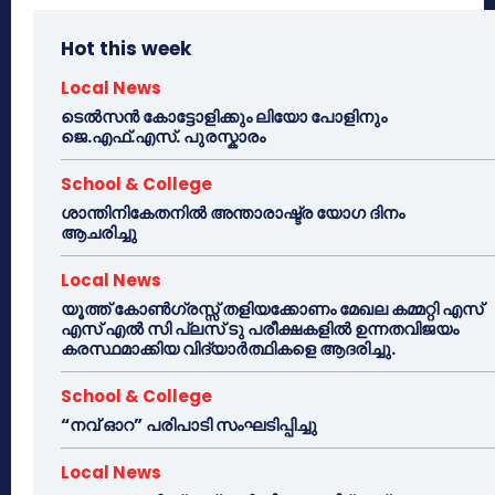
Hot this week
Local News
ടെൽസൻ കോട്ടോളിക്കും ലിയോ പോളിനും
ജെ.എഫ്.എസ്. പുരസ്കാരം
School & College
ശാന്തിനികേതനിൽ അന്താരാഷ്ട്ര യോഗ ദിനം
ആചരിച്ചു
Local News
യൂത്ത് കോൺഗ്രസ്സ് തളിയക്കോണം മേഖല കമ്മറ്റി എസ്
എസ് എൽ സി പ്ലസ് ടു പരീക്ഷകളിൽ ഉന്നതവിജയം
കരസ്ഥമാക്കിയ വിദ്യാർത്ഥികളെ ആദരിച്ചു.
School & College
“നവ് ഓറ” പരിപാടി സംഘടിപ്പിച്ചു
Local News