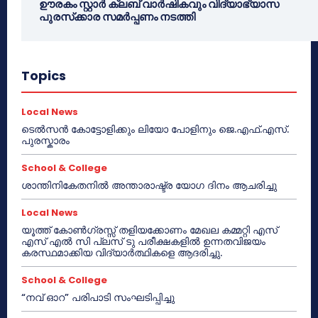
ഊരകം സ്റ്റാർ ക്ലബ് വാർഷികവും വിദ്യാഭ്യാസ
പുരസ്‌ക്കാര സമർപ്പണം നടത്തി
Topics
Local News
ടെൽസൻ കോട്ടോളിക്കും ലിയോ പോളിനും ജെ.എഫ്.എസ്.
പുരസ്കാരം
School & College
ശാന്തിനികേതനിൽ അന്താരാഷ്ട്ര യോഗ ദിനം ആചരിച്ചു
Local News
യൂത്ത് കോൺഗ്രസ്സ് തളിയക്കോണം മേഖല കമ്മറ്റി എസ്
എസ് എൽ സി പ്ലസ് ടു പരീക്ഷകളിൽ ഉന്നതവിജയം
കരസ്ഥമാക്കിയ വിദ്യാർത്ഥികളെ ആദരിച്ചു.
School & College
“നവ് ഓറ” പരിപാടി സംഘടിപ്പിച്ചു