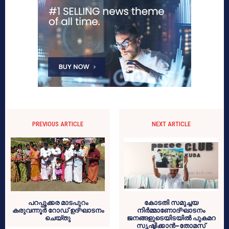
PREVIOUS ARTICLE
NEXT ARTICLE
പറപ്പൂക്കര മാടപുറം
കോടതി സമുച്ചയ
കരുവന്നൂര്‍ റോഡ് ഉദ്ഘാടനം
നിര്‍മ്മാണോദ്ഘാടനം
ചെയ്തു
ജനങ്ങളുടെയിടയില്‍ പുകമറ
സൃഷ്ടിക്കാന്‍-തോമസ്