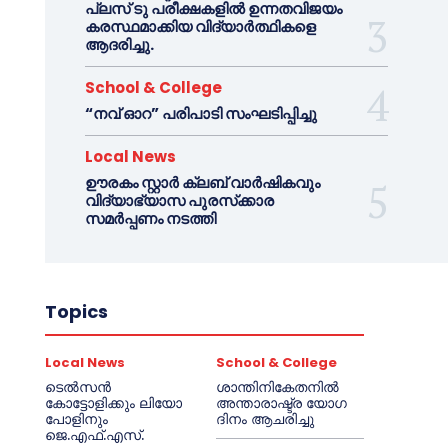
പ്ലസ് ടു പരീക്ഷകളിൽ ഉന്നതവിജയം
കരസ്ഥമാക്കിയ വിദ്യാർത്ഥികളെ
ആദരിച്ചു.
School & College
“നവ് ഓറ” പരിപാടി സംഘടിപ്പിച്ചു
Local News
ഊരകം സ്റ്റാർ ക്ലബ് വാർഷികവും
വിദ്യാഭ്യാസ പുരസ്‌ക്കാര
സമർപ്പണം നടത്തി
Topics
Local News
School & College
ടെൽസൻ
ശാന്തിനികേതനിൽ
കോട്ടോളിക്കും ലിയോ
അന്താരാഷ്ട്ര യോഗ
പോളിനും
ദിനം ആചരിച്ചു
ജെ.എഫ്.എസ്.