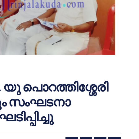
 യു പൊറത്തിശ്ശേരി
കവും സംഘടനാ
ിപ്പിച്ചു