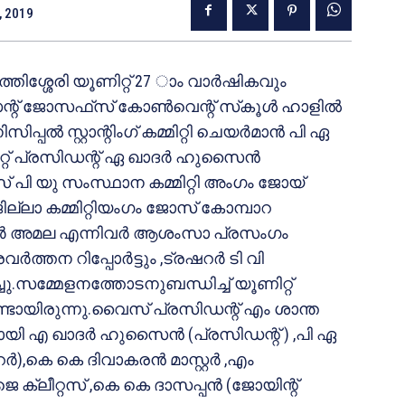
, 2019
ിശ്ശേരി യൂണിറ്റ് 27 ാം വാര്‍ഷികവും
റ് ജോസഫ്‌സ് കോണ്‍വെന്റ് സ്‌കൂള്‍ ഹാളില്‍
പല്‍ സ്റ്റാന്റിംഗ് കമ്മിറ്റി ചെയര്‍മാന്‍ പി ഏ
്റ് പ്രസിഡന്റ് ഏ ഖാദര്‍ ഹുസൈന്‍
പി യു സംസ്ഥാന കമ്മിറ്റി അംഗം ജോയ്
.ജില്ലാ കമ്മിറ്റിയംഗം ജോസ് കോമ്പാറ
്റ്റര്‍ അമല എന്നിവര്‍ ആശംസാ പ്രസംഗം
്‍ത്തന റിപ്പോര്‍ട്ടും ,ട്രഷറര്‍ ടി വി
ചു.സമ്മേളനത്തോടനുബന്ധിച്ച് യൂണിറ്റ്
ടായിരുന്നു.വൈസ് പ്രസിഡന്റ് എം ശാന്ത
ി എ ഖാദര്‍ ഹുസൈന്‍ (പ്രസിഡന്റ് ) ,പി ഏ
‍),കെ കെ ദിവാകരന്‍ മാസ്റ്റര്‍ ,എം
 ക്ലീറ്റസ് ,കെ കെ ദാസപ്പന്‍ (ജോയിന്റ്