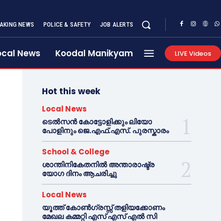
AKING NEWS
POLICE & SAFETY
JOB ALERTS
ocal News
Koodal Manikyam
LIVE Videos
Hot this week
Local News
ടെൽസൻ കോട്ടോളിക്കും ലിയോ
പോളിനും ജെ.എഫ്.എസ്. പുരസ്കാരം
School & College
ശാന്തിനികേതനിൽ അന്താരാഷ്ട്ര
യോഗ ദിനം ആചരിച്ചു
Local News
യൂത്ത് കോൺഗ്രസ്സ് തളിയക്കോണം
മേഖല കമ്മറ്റി എസ് എസ് എൽ സി