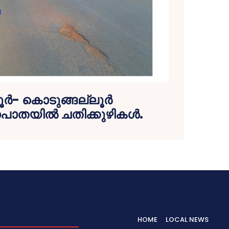
ൂര്‍- കൊടുങ്ങല്ലൂര്‍
തയില്‍ ചതിക്കുഴികള്‍.
HOME
LOCAL NEWS