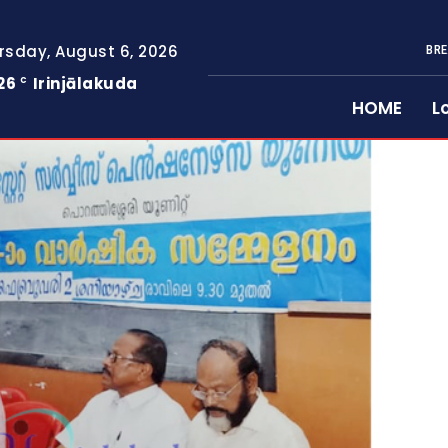
rsday, August 6, 2026
BRE
26
Irinjālakuda
C
HOME
L