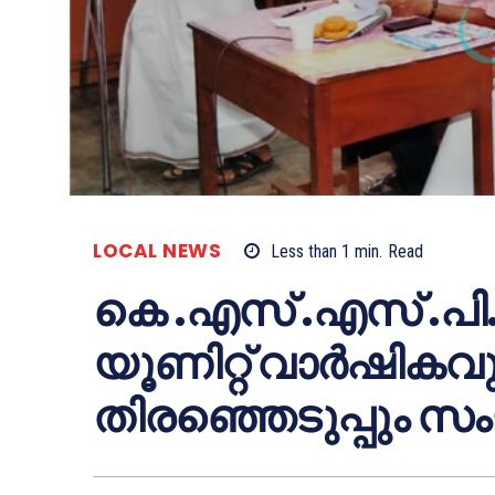
LOCAL NEWS
Less than 1
min.
Read
കെ .എസ് .എസ് .പി.
യൂണിറ്റ് വാര്‍ഷി
തിരഞ്ഞെടുപ്പും സംഘട