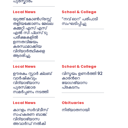
പുരസ്കാരം
Local News
School & College
യൂത്ത് കോൺഗ്രസ്സ്
“നവ് ഓറ” പരിപാടി
തളിയക്കോണം മേഖല
സംഘടിപ്പിച്ചു
കമ്മറ്റി എസ് എസ്
എൽ സി പ്ലസ് ടു
പരീക്ഷകളിൽ
ഉന്നതവിജയം
കരസ്ഥമാക്കിയ
വിദ്യാർത്ഥികളെ
ആദരിച്ചു.
Local News
School & College
ഊരകം സ്റ്റാർ ക്ലബ്
വിസ്മയം ഉണർത്തി 92
വാർഷികവും
കാരൻറെ
വിദ്യാഭ്യാസ
യോഗഭ്യാസ
പുരസ്‌ക്കാര
പ്രകടനം
സമർപ്പണം നടത്തി
Local News
Obituaries
കാറളം സർവ്വീസ്
നിര്യാതനായി
സഹകരണ ബാങ്ക്
വിദ്യാഭ്യാസ
അവാർഡ് നൽകി