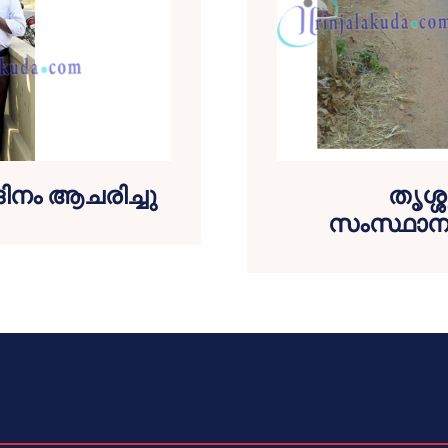
ിനം ആചരിച്ചു
തൃശ്ശ
സംസ്ഥാനപാ