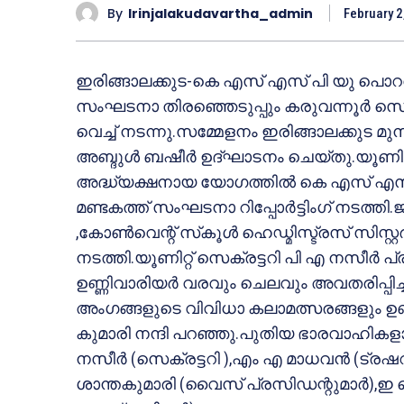
By
Irinjalakudavartha_admin
February 2
ഇരിങ്ങാലക്കുട-കെ എസ് എസ് പി യു പൊറത്ത
സംഘടനാ തിരഞ്ഞെടുപ്പും കരുവന്നൂര്‍ സെന്
വെച്ച് നടന്നു.സമ്മേളനം ഇരിങ്ങാലക്കുട മുനിസിപ്
അബ്ദുള്‍ ബഷീര്‍ ഉദ്ഘാടനം ചെയ്തു.യൂണിറ
അദ്ധ്യക്ഷനായ യോഗത്തില്‍ കെ എസ് എസ് 
മണ്ടകത്ത് സംഘടനാ റിപ്പോര്‍ട്ടിംഗ് നടത്തി
,കോണ്‍വെന്റ് സ്‌കൂള്‍ ഹെഡ്മിസ്ട്രസ് സിസ
നടത്തി.യൂണിറ്റ് സെക്രട്ടറി പി എ നസീര്‍ പ്രവര
ഉണ്ണിവാരിയര്‍ വരവും ചെലവും അവതരിപ്പിച്
അംഗങ്ങളുടെ വിവിധാ കലാമത്സരങ്ങളും ഉണ്
കുമാരി നന്ദി പറഞ്ഞു.പുതിയ ഭാരവാഹികളായ
നസീര്‍ (സെക്രട്ടറി ),എം എ മാധവന്‍ (ട്രഷറര്
ശാന്തകുമാരി (വൈസ് പ്രസിഡന്റുമാര്‍),ഇ ജെ