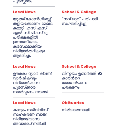
പുരസ്കാരം
Local News
School & College
യൂത്ത് കോൺഗ്രസ്സ്
“നവ് ഓറ” പരിപാടി
തളിയക്കോണം മേഖല
സംഘടിപ്പിച്ചു
കമ്മറ്റി എസ് എസ്
എൽ സി പ്ലസ് ടു
പരീക്ഷകളിൽ
ഉന്നതവിജയം
കരസ്ഥമാക്കിയ
വിദ്യാർത്ഥികളെ
ആദരിച്ചു.
Local News
School & College
ഊരകം സ്റ്റാർ ക്ലബ്
വിസ്മയം ഉണർത്തി 92
വാർഷികവും
കാരൻറെ
വിദ്യാഭ്യാസ
യോഗഭ്യാസ
പുരസ്‌ക്കാര
പ്രകടനം
സമർപ്പണം നടത്തി
Local News
Obituaries
കാറളം സർവ്വീസ്
നിര്യാതനായി
സഹകരണ ബാങ്ക്
വിദ്യാഭ്യാസ
അവാർഡ് നൽകി