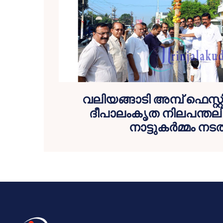
വലിയങ്ങാടി അമ്പ് ഫെസ്റ്റ
ദീപാലംകൃത നിലപന്തലിന
നാട്ടുകര്‍മ്മം നടത