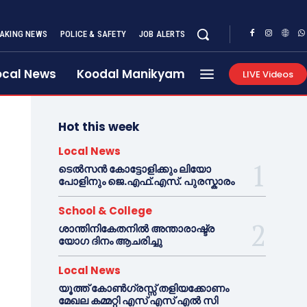
AKING NEWS
POLICE & SAFETY
JOB ALERTS
ocal News
Koodal Manikyam
LIVE Videos
Hot this week
Local News
ടെൽസൻ കോട്ടോളിക്കും ലിയോ
പോളിനും ജെ.എഫ്.എസ്. പുരസ്കാരം
School & College
ശാന്തിനികേതനിൽ അന്താരാഷ്ട്ര
യോഗ ദിനം ആചരിച്ചു
Local News
യൂത്ത് കോൺഗ്രസ്സ് തളിയക്കോണം
മേഖല കമ്മറ്റി എസ് എസ് എൽ സി