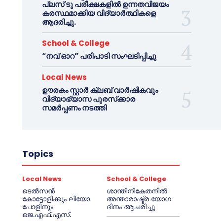
പ്ലസ് ടു പരീക്ഷകളിൽ ഉന്നതവിജയം
കരസ്ഥമാക്കിയ വിദ്യാർത്ഥികളെ
ആദരിച്ചു.
School & College
“നവ് ഓറ” പരിപാടി സംഘടിപ്പിച്ചു
Local News
ഊരകം സ്റ്റാർ ക്ലബ് വാർഷികവും
വിദ്യാഭ്യാസ പുരസ്‌ക്കാര
സമർപ്പണം നടത്തി
Topics
Local News
School & College
ടെൽസൻ
ശാന്തിനികേതനിൽ
കോട്ടോളിക്കും ലിയോ
അന്താരാഷ്ട്ര യോഗ
പോളിനും
ദിനം ആചരിച്ചു
ജെ.എഫ്.എസ്.