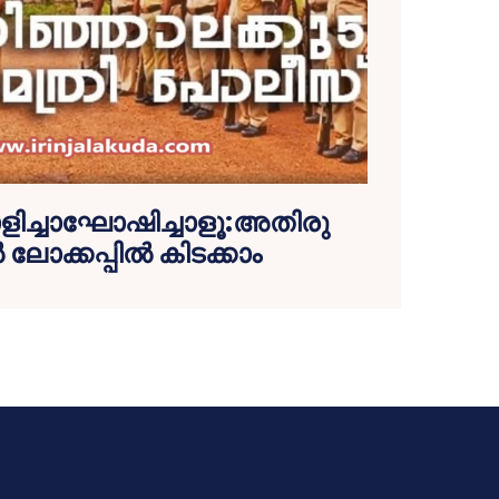
ളിച്ചാഘോഷിച്ചാളൂ:അതിരു
്‍ ലോക്കപ്പില്‍ കിടക്കാം