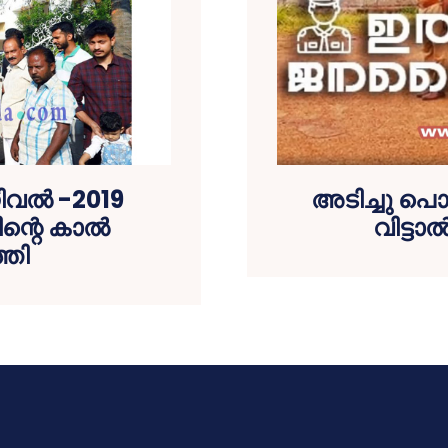
ിവല്‍ -2019
അടിച്ചു പൊ
്റെ കാല്‍
വിട്ടാല
്തി