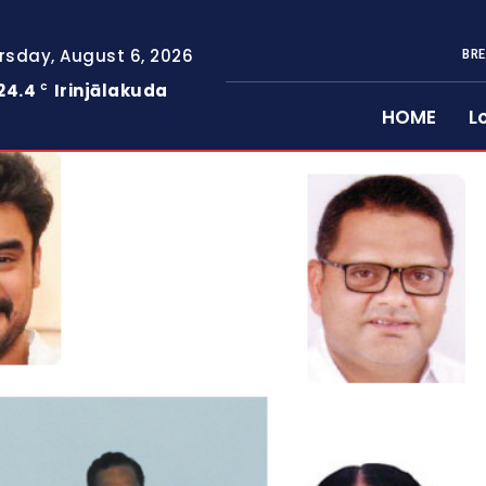
rsday, August 6, 2026
BRE
24.4
Irinjālakuda
C
HOME
L