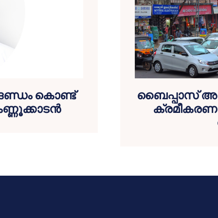
ണ്ഡം കൊണ്ട്
ബൈപ്പാസ് അപ
ണ്ണൂക്കാടന്‍
ക്രമീകരണ സ