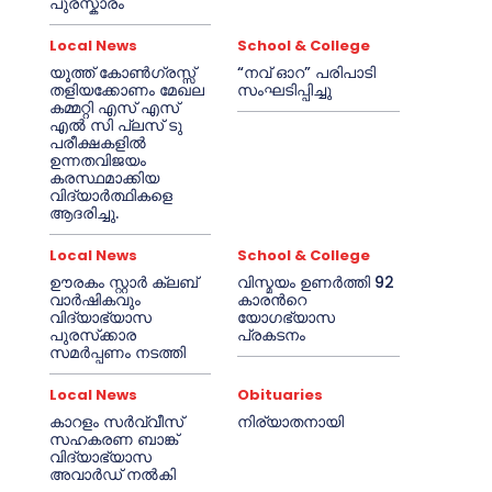
പുരസ്കാരം
Local News
School & College
യൂത്ത് കോൺഗ്രസ്സ്
“നവ് ഓറ” പരിപാടി
തളിയക്കോണം മേഖല
സംഘടിപ്പിച്ചു
കമ്മറ്റി എസ് എസ്
എൽ സി പ്ലസ് ടു
പരീക്ഷകളിൽ
ഉന്നതവിജയം
കരസ്ഥമാക്കിയ
വിദ്യാർത്ഥികളെ
ആദരിച്ചു.
Local News
School & College
ഊരകം സ്റ്റാർ ക്ലബ്
വിസ്മയം ഉണർത്തി 92
വാർഷികവും
കാരൻറെ
വിദ്യാഭ്യാസ
യോഗഭ്യാസ
പുരസ്‌ക്കാര
പ്രകടനം
സമർപ്പണം നടത്തി
Local News
Obituaries
കാറളം സർവ്വീസ്
നിര്യാതനായി
സഹകരണ ബാങ്ക്
വിദ്യാഭ്യാസ
അവാർഡ് നൽകി