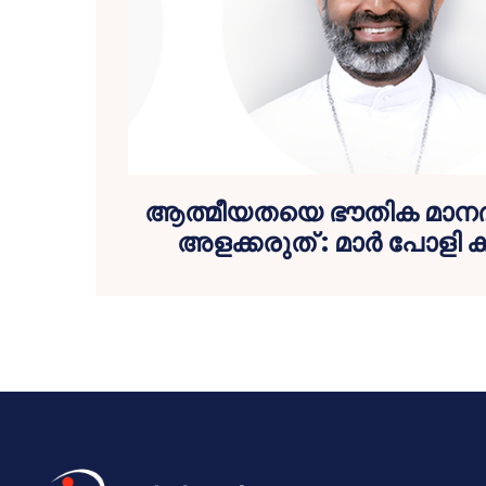
ആത്മീയതയെ ഭൗതിക മാനദ
അളക്കരുത് : മാര്‍ പോളി ക