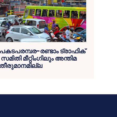
കടപരമ്പര-രണ്ടാം ട്രാഫിക്
മിതി മീറ്റിംഗിലും അന്തിമ
തീരുമാനമില്ല