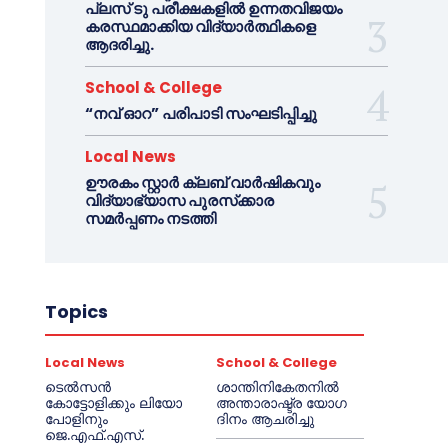
പ്ലസ് ടു പരീക്ഷകളിൽ ഉന്നതവിജയം
കരസ്ഥമാക്കിയ വിദ്യാർത്ഥികളെ
ആദരിച്ചു.
School & College
“നവ് ഓറ” പരിപാടി സംഘടിപ്പിച്ചു
Local News
ഊരകം സ്റ്റാർ ക്ലബ് വാർഷികവും
വിദ്യാഭ്യാസ പുരസ്‌ക്കാര
സമർപ്പണം നടത്തി
Topics
Local News
School & College
ടെൽസൻ
ശാന്തിനികേതനിൽ
കോട്ടോളിക്കും ലിയോ
അന്താരാഷ്ട്ര യോഗ
പോളിനും
ദിനം ആചരിച്ചു
ജെ.എഫ്.എസ്.