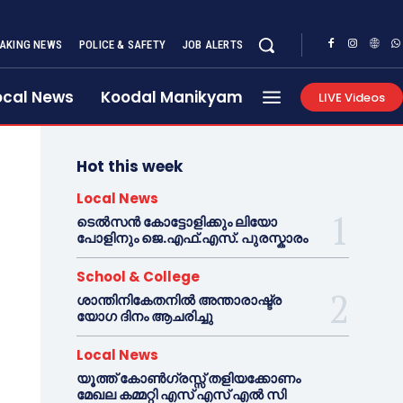
AKING NEWS
POLICE & SAFETY
JOB ALERTS
ocal News
Koodal Manikyam
LIVE Videos
Hot this week
Local News
ടെൽസൻ കോട്ടോളിക്കും ലിയോ
പോളിനും ജെ.എഫ്.എസ്. പുരസ്കാരം
School & College
ശാന്തിനികേതനിൽ അന്താരാഷ്ട്ര
യോഗ ദിനം ആചരിച്ചു
Local News
യൂത്ത് കോൺഗ്രസ്സ് തളിയക്കോണം
മേഖല കമ്മറ്റി എസ് എസ് എൽ സി