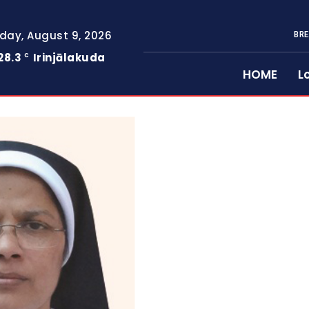
day, August 9, 2026
BRE
28.3
Irinjālakuda
C
HOME
L