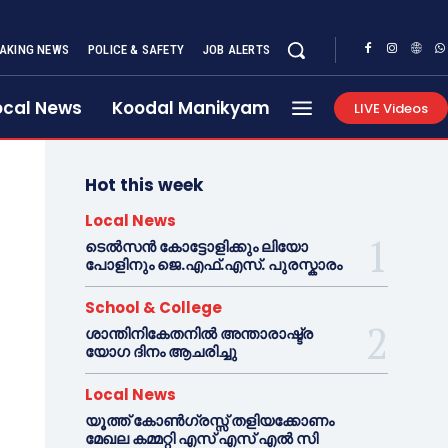
AKING NEWS
POLICE & SAFETY
JOB ALERTS
ocal News
Koodal Manikyam
LIVE Videos
Hot this week
Local News
ടെൽസൻ കോട്ടോളിക്കും ലിയോ
പോളിനും ജെ.എഫ്.എസ്. പുരസ്കാരം
School & College
ശാന്തിനികേതനിൽ അന്താരാഷ്ട്ര
യോഗ ദിനം ആചരിച്ചു
Local News
യൂത്ത് കോൺഗ്രസ്സ് തളിയക്കോണം
മേഖല കമ്മറ്റി എസ് എസ് എൽ സി