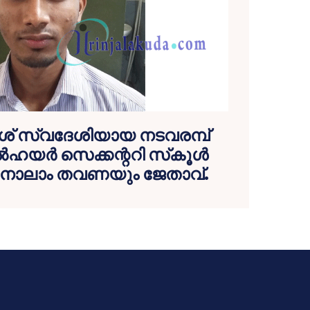
ദേശ് സ്വദേശിയായ നടവരമ്പ്
യര്‍ സെക്കന്ററി സ്‌കൂള്‍
്ഥി നാലാം തവണയും ജേതാവ്.