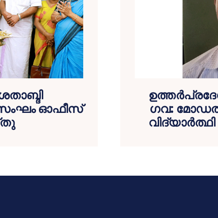
 ശതാബ്ദി
ഉത്തര്‍പ്ര
സംഘം ഓഫീസ്
ഗവ: മോഡല്‍ഹ
്തു
വിദ്യാര്‍ത