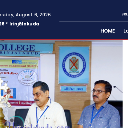
rsday, August 6, 2026
BRE
26
Irinjālakuda
C
HOME
L