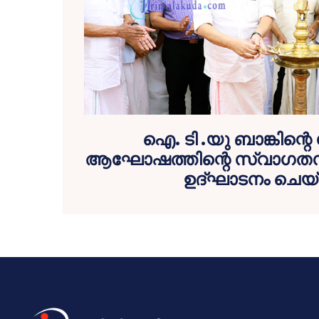
ഐ. ടി .യു ബാങ്കിന്റെ
ആഘോഷത്തിന്റെ സ്വാഗത
ഉദ്ഘാടനം ചെയ