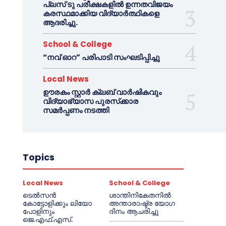
പ്ലസ് ടു പരീക്ഷകളിൽ ഉന്നതവിജയം
കരസ്ഥമാക്കിയ വിദ്യാർത്ഥികളെ
ആദരിച്ചു.
School & College
“നവ് ഓറ” പരിപാടി സംഘടിപ്പിച്ചു
Local News
ഊരകം സ്റ്റാർ ക്ലബ് വാർഷികവും
വിദ്യാഭ്യാസ പുരസ്‌ക്കാര
സമർപ്പണം നടത്തി
Topics
Local News
School & College
ടെൽസൻ
ശാന്തിനികേതനിൽ
കോട്ടോളിക്കും ലിയോ
അന്താരാഷ്ട്ര യോഗ
പോളിനും
ദിനം ആചരിച്ചു
ജെ.എഫ്.എസ്.