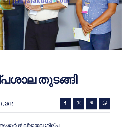
്പശാല തുടങ്ങി
1, 2018
ൃശ്ശൂര്‍ ജില്ലാതല ശില്പ