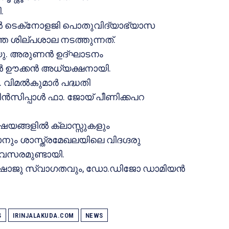
.
്കേഷനല്‍ ടെക്‌നോളജി പൊതുവിദ്യാഭ്യാസ
തെ ശില്പശാല നടത്തുന്നത്.
യു. അരുണന്‍ ഉദ്ഘാടനം
ള്‍ ഊക്കന്‍ അധ്യക്ഷനായി.
ി. വിമല്‍കുമാര്‍ പദ്ധതി
‍സിപ്പാള്‍ ഫാ. ജോയ് പീണിക്കപറ
ഷയങ്ങളില്‍ ക്ലാസ്സുകളും
നും ശാസ്ത്രമേഖലയിലെ വിദഗ്ദരു
 അവസരമുണ്ടായി.
വൈ.ഷാജു സ്വാഗതവും, ഡോ.ഡിജോ ഡാമിയന്‍
S
IRINJALAKUDA.COM
NEWS