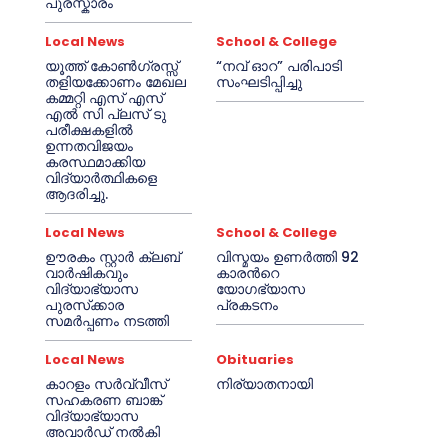
പുരസ്കാരം
Local News
School & College
യൂത്ത് കോൺഗ്രസ്സ്
“നവ് ഓറ” പരിപാടി
തളിയക്കോണം മേഖല
സംഘടിപ്പിച്ചു
കമ്മറ്റി എസ് എസ്
എൽ സി പ്ലസ് ടു
പരീക്ഷകളിൽ
ഉന്നതവിജയം
കരസ്ഥമാക്കിയ
വിദ്യാർത്ഥികളെ
ആദരിച്ചു.
Local News
School & College
ഊരകം സ്റ്റാർ ക്ലബ്
വിസ്മയം ഉണർത്തി 92
വാർഷികവും
കാരൻറെ
വിദ്യാഭ്യാസ
യോഗഭ്യാസ
പുരസ്‌ക്കാര
പ്രകടനം
സമർപ്പണം നടത്തി
Local News
Obituaries
കാറളം സർവ്വീസ്
നിര്യാതനായി
സഹകരണ ബാങ്ക്
വിദ്യാഭ്യാസ
അവാർഡ് നൽകി