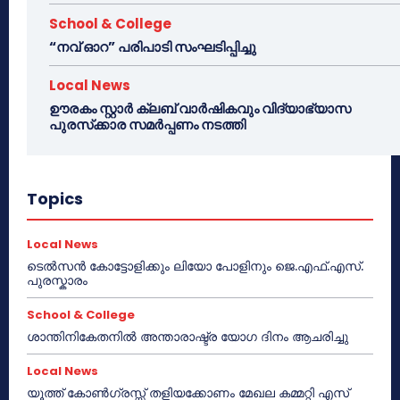
School & College
“നവ് ഓറ” പരിപാടി സംഘടിപ്പിച്ചു
Local News
ഊരകം സ്റ്റാർ ക്ലബ് വാർഷികവും വിദ്യാഭ്യാസ
പുരസ്‌ക്കാര സമർപ്പണം നടത്തി
Topics
Local News
ടെൽസൻ കോട്ടോളിക്കും ലിയോ പോളിനും ജെ.എഫ്.എസ്.
പുരസ്കാരം
School & College
ശാന്തിനികേതനിൽ അന്താരാഷ്ട്ര യോഗ ദിനം ആചരിച്ചു
Local News
യൂത്ത് കോൺഗ്രസ്സ് തളിയക്കോണം മേഖല കമ്മറ്റി എസ്