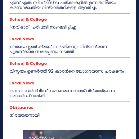
എസ് എൽ സി പ്ലസ് ടു പരീക്ഷകളിൽ ഉന്നതവിജയം
കരസ്ഥമാക്കിയ വിദ്യാർത്ഥികളെ ആദരിച്ചു.
School & College
“നവ് ഓറ” പരിപാടി സംഘടിപ്പിച്ചു
Local News
ഊരകം സ്റ്റാർ ക്ലബ് വാർഷികവും വിദ്യാഭ്യാസ
പുരസ്‌ക്കാര സമർപ്പണം നടത്തി
School & College
വിസ്മയം ഉണർത്തി 92 കാരൻറെ യോഗഭ്യാസ പ്രകടനം
Local News
കാറളം സർവ്വീസ് സഹകരണ ബാങ്ക് വിദ്യാഭ്യാസ
അവാർഡ് നൽകി
Obituaries
നിര്യാതനായി