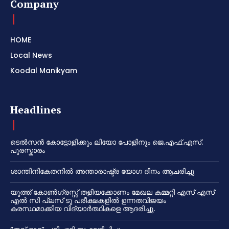
Company
HOME
Local News
Koodal Manikyam
Headlines
ടെൽസൻ കോട്ടോളിക്കും ലിയോ പോളിനും ജെ.എഫ്.എസ്.
പുരസ്കാരം
ശാന്തിനികേതനിൽ അന്താരാഷ്ട്ര യോഗ ദിനം ആചരിച്ചു
യൂത്ത് കോൺഗ്രസ്സ് തളിയക്കോണം മേഖല കമ്മറ്റി എസ് എസ്
എൽ സി പ്ലസ് ടു പരീക്ഷകളിൽ ഉന്നതവിജയം
കരസ്ഥമാക്കിയ വിദ്യാർത്ഥികളെ ആദരിച്ചു.