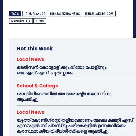
TAGS
IRINJALAKUDA
IRINJALAKUDA NEWS
IRINJALAKUDA.COM
MUNCIPALITY
NEWS
Hot this week
Local News
ടെൽസൻ കോട്ടോളിക്കും ലിയോ പോളിനും
ജെ.എഫ്.എസ്. പുരസ്കാരം
School & College
ശാന്തിനികേതനിൽ അന്താരാഷ്ട്ര യോഗ ദിനം
ആചരിച്ചു
Local News
യൂത്ത് കോൺഗ്രസ്സ് തളിയക്കോണം മേഖല കമ്മറ്റി എസ്
എസ് എൽ സി പ്ലസ് ടു പരീക്ഷകളിൽ ഉന്നതവിജയം
കരസ്ഥമാക്കിയ വിദ്യാർത്ഥികളെ ആദരിച്ചു.