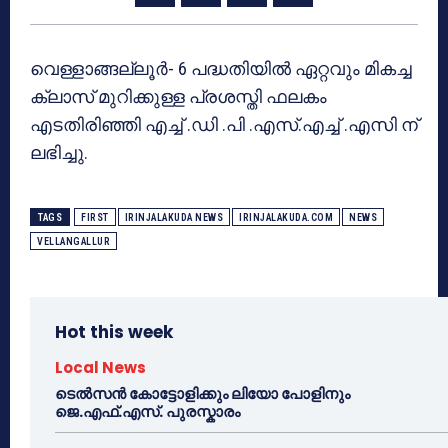
വെള്ളാങ്ങല്ലൂര്‍- 6 പദ്ധതിയില്‍ ഏറ്റവും മികച്ച
ക്ലാസ് മുറിക്കുള്ള പ്രശസ്തി ഫലകം
എടതിരിഞ്ഞി എച്ച് .ഡി .പി .എസ്.എച്ച് .എസി ന്
ലഭിച്ചു.
TAGS
FIRST
IRINJALAKUDA NEWS
IRINJALAKUDA.COM
NEWS
VELLANGALLUR
Hot this week
Local News
ടെൽസൻ കോട്ടോളിക്കും ലിയോ പോളിനും
ജെ.എഫ്.എസ്. പുരസ്കാരം