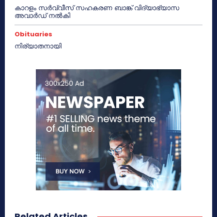
കാറളം സർവ്വീസ് സഹകരണ ബാങ്ക് വിദ്യാഭ്യാസ
അവാർഡ് നൽകി
Obituaries
നിര്യാതനായി
Related Articles