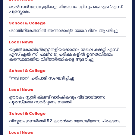
ടെൽസൻ കോട്ടോളിക്കും ലിയോ പോളിനും ജെ.എഫ്.എസ്.
പുരസ്കാരം
School & College
ശാന്തിനികേതനിൽ അന്താരാഷ്ട്ര യോഗ ദിനം ആചരിച്ചു
Local News
യൂത്ത് കോൺഗ്രസ്സ് തളിയക്കോണം മേഖല കമ്മറ്റി എസ്
എസ് എൽ സി പ്ലസ് ടു പരീക്ഷകളിൽ ഉന്നതവിജയം
കരസ്ഥമാക്കിയ വിദ്യാർത്ഥികളെ ആദരിച്ചു.
School & College
“നവ് ഓറ” പരിപാടി സംഘടിപ്പിച്ചു
Local News
ഊരകം സ്റ്റാർ ക്ലബ് വാർഷികവും വിദ്യാഭ്യാസ
പുരസ്‌ക്കാര സമർപ്പണം നടത്തി
School & College
വിസ്മയം ഉണർത്തി 92 കാരൻറെ യോഗഭ്യാസ പ്രകടനം
Local News