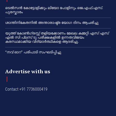
ടെൽസൻ കോട്ടോളിക്കും ലിയോ പോളിനും ജെ.എഫ്.എസ്.
പുരസ്കാരം
ശാന്തിനികേതനിൽ അന്താരാഷ്ട്ര യോഗ ദിനം ആചരിച്ചു
യൂത്ത് കോൺഗ്രസ്സ് തളിയക്കോണം മേഖല കമ്മറ്റി എസ് എസ്
എൽ സി പ്ലസ് ടു പരീക്ഷകളിൽ ഉന്നതവിജയം
കരസ്ഥമാക്കിയ വിദ്യാർത്ഥികളെ ആദരിച്ചു.
“നവ് ഓറ” പരിപാടി സംഘടിപ്പിച്ചു
Advertise with us
Contact +91 7736000419