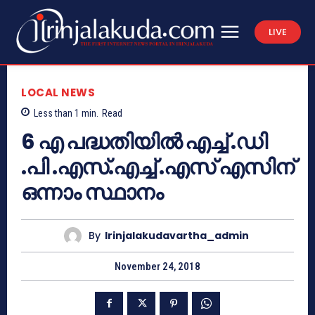
LIVE
LOCAL NEWS
Less than 1
min.
Read
6 എ പദ്ധതിയില്‍ എച്ച് .ഡി
.പി .എസ്.എച്ച് .എസ് എസിന്
ഒന്നാം സ്ഥാനം
By
Irinjalakudavartha_admin
November 24, 2018