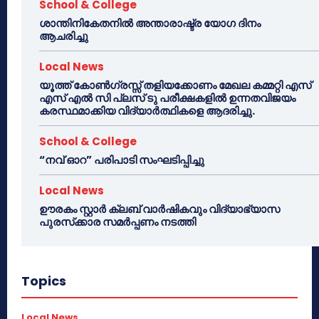
School & College
ശാന്തിനികേതനിൽ അന്താരാഷ്ട്ര യോഗ ദിനം
ആചരിച്ചു
Local News
യൂത്ത് കോൺഗ്രസ്സ് തളിയക്കോണം മേഖല കമ്മറ്റി എസ്
എസ് എൽ സി പ്ലസ് ടു പരീക്ഷകളിൽ ഉന്നതവിജയം
കരസ്ഥമാക്കിയ വിദ്യാർത്ഥികളെ ആദരിച്ചു.
School & College
“നവ് ഓറ” പരിപാടി സംഘടിപ്പിച്ചു
Local News
ഊരകം സ്റ്റാർ ക്ലബ് വാർഷികവും വിദ്യാഭ്യാസ
പുരസ്‌ക്കാര സമർപ്പണം നടത്തി
Topics
Local News