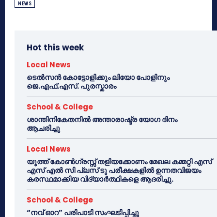
NEWS
Hot this week
Local News
ടെൽസൻ കോട്ടോളിക്കും ലിയോ പോളിനും
ജെ.എഫ്.എസ്. പുരസ്കാരം
School & College
ശാന്തിനികേതനിൽ അന്താരാഷ്ട്ര യോഗ ദിനം
ആചരിച്ചു
Local News
യൂത്ത് കോൺഗ്രസ്സ് തളിയക്കോണം മേഖല കമ്മറ്റി എസ്
എസ് എൽ സി പ്ലസ് ടു പരീക്ഷകളിൽ ഉന്നതവിജയം
കരസ്ഥമാക്കിയ വിദ്യാർത്ഥികളെ ആദരിച്ചു.
School & College
“നവ് ഓറ” പരിപാടി സംഘടിപ്പിച്ചു