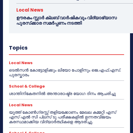
Local News
ഊരകം സ്റ്റാർ ക്ലബ് വാർഷികവും വിദ്യാഭ്യാസ
പുരസ്‌ക്കാര സമർപ്പണം നടത്തി
Topics
Local News
ടെൽസൻ കോട്ടോളിക്കും ലിയോ പോളിനും ജെ.എഫ്.എസ്.
പുരസ്കാരം
School & College
ശാന്തിനികേതനിൽ അന്താരാഷ്ട്ര യോഗ ദിനം ആചരിച്ചു
Local News
യൂത്ത് കോൺഗ്രസ്സ് തളിയക്കോണം മേഖല കമ്മറ്റി എസ്
എസ് എൽ സി പ്ലസ് ടു പരീക്ഷകളിൽ ഉന്നതവിജയം
കരസ്ഥമാക്കിയ വിദ്യാർത്ഥികളെ ആദരിച്ചു.