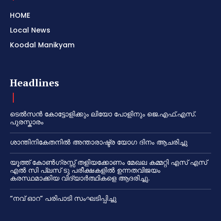
HOME
Local News
Koodal Manikyam
Headlines
ടെൽസൻ കോട്ടോളിക്കും ലിയോ പോളിനും ജെ.എഫ്.എസ്.
പുരസ്കാരം
ശാന്തിനികേതനിൽ അന്താരാഷ്ട്ര യോഗ ദിനം ആചരിച്ചു
യൂത്ത് കോൺഗ്രസ്സ് തളിയക്കോണം മേഖല കമ്മറ്റി എസ് എസ്
എൽ സി പ്ലസ് ടു പരീക്ഷകളിൽ ഉന്നതവിജയം
കരസ്ഥമാക്കിയ വിദ്യാർത്ഥികളെ ആദരിച്ചു.
“നവ് ഓറ” പരിപാടി സംഘടിപ്പിച്ചു