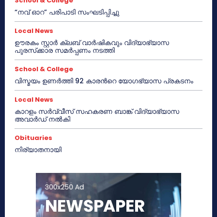
School & College
“നവ് ഓറ” പരിപാടി സംഘടിപ്പിച്ചു
Local News
ഊരകം സ്റ്റാർ ക്ലബ് വാർഷികവും വിദ്യാഭ്യാസ
പുരസ്‌ക്കാര സമർപ്പണം നടത്തി
School & College
വിസ്മയം ഉണർത്തി 92 കാരൻറെ യോഗഭ്യാസ പ്രകടനം
Local News
കാറളം സർവ്വീസ് സഹകരണ ബാങ്ക് വിദ്യാഭ്യാസ
അവാർഡ് നൽകി
Obituaries
നിര്യാതനായി