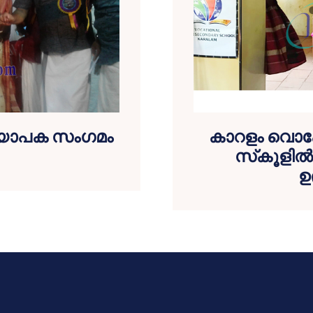
്ധ്യാപക സംഗമം
കാറളം വൊക്
സ്‌കൂളില്
ഉ