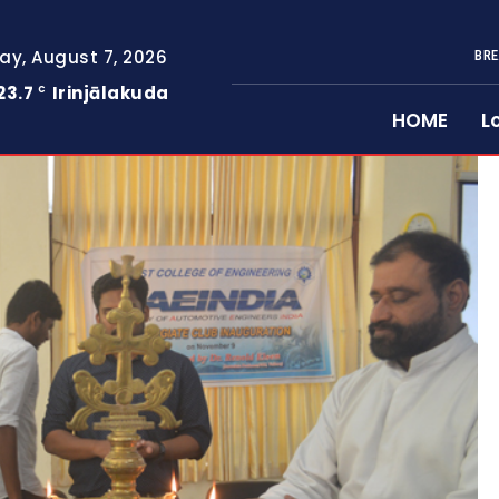
day, August 7, 2026
BRE
23.7
Irinjālakuda
C
HOME
L