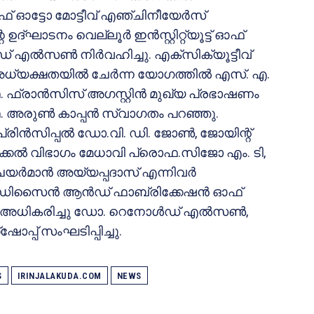
 ഓട്ടോ മോട്ടീവ് എഞ്ചിനീയേര്‍സ്
ഉദ്ഘാടനം വെല്ലൂര്‍ ഇന്‍സ്റ്റിറ്റ്യൂട്ട് ഓഫ്
ല്‍സണ്‍ നിര്‍വഹിച്ചു. എക്‌സിക്യൂട്ടീവ്
ധ്യക്ഷതയില്‍ ചേര്‍ന്ന യോഗത്തില്‍ എസ്. എ.
. ഫ്രാന്‍സിസ് അഗസ്റ്റിന്‍ മുഖ്യ പ്രഭാഷണം
രൊഫ. അരുണ്‍ കാപ്പന്‍ സ്വാഗതം പറഞ്ഞു.
രിന്‍സിപ്പല്‍ ഡോ.വി. ഡി. ജോണ്‍, ജോയിന്റ്
നിക്കല്‍ വിഭാഗം മേധാവി പ്രൊഫ.സിജോ എം. ടി,
ചെയര്‍മാന്‍ അയ്യപ്പദാസ് എന്നിവര്‍
‍ ‘ഡിസൈന്‍ ആന്‍ഡ് ഫാബ്രിക്കേഷന്‍ ഓഫ്
ഷയം അധികരിച്ചു ഡോ. റെനോള്‍ഡ് എല്‍സണ്‍,
‌ഷോപ്പ് സംഘടിപ്പിച്ചു.
S
IRINJALAKUDA.COM
NEWS