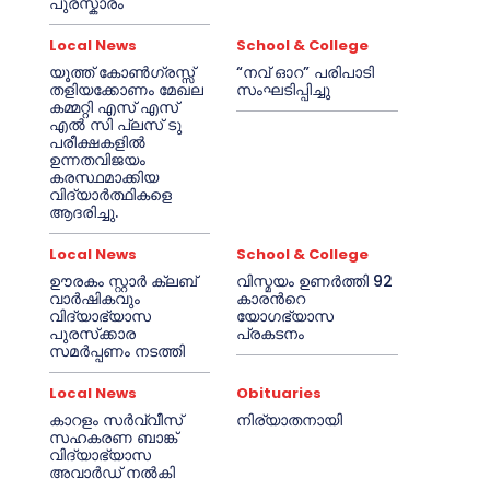
പുരസ്കാരം
Local News
School & College
യൂത്ത് കോൺഗ്രസ്സ്
“നവ് ഓറ” പരിപാടി
തളിയക്കോണം മേഖല
സംഘടിപ്പിച്ചു
കമ്മറ്റി എസ് എസ്
എൽ സി പ്ലസ് ടു
പരീക്ഷകളിൽ
ഉന്നതവിജയം
കരസ്ഥമാക്കിയ
വിദ്യാർത്ഥികളെ
ആദരിച്ചു.
Local News
School & College
ഊരകം സ്റ്റാർ ക്ലബ്
വിസ്മയം ഉണർത്തി 92
വാർഷികവും
കാരൻറെ
വിദ്യാഭ്യാസ
യോഗഭ്യാസ
പുരസ്‌ക്കാര
പ്രകടനം
സമർപ്പണം നടത്തി
Local News
Obituaries
കാറളം സർവ്വീസ്
നിര്യാതനായി
സഹകരണ ബാങ്ക്
വിദ്യാഭ്യാസ
അവാർഡ് നൽകി