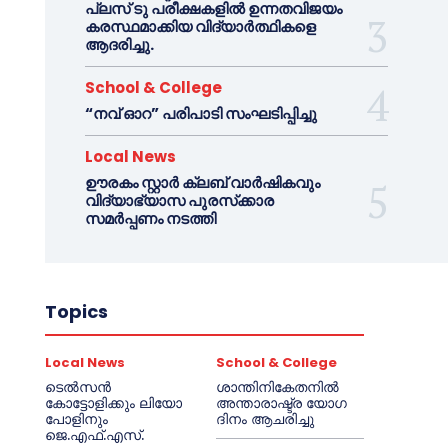
പ്ലസ് ടു പരീക്ഷകളിൽ ഉന്നതവിജയം
കരസ്ഥമാക്കിയ വിദ്യാർത്ഥികളെ
ആദരിച്ചു.
School & College
“നവ് ഓറ” പരിപാടി സംഘടിപ്പിച്ചു
Local News
ഊരകം സ്റ്റാർ ക്ലബ് വാർഷികവും
വിദ്യാഭ്യാസ പുരസ്‌ക്കാര
സമർപ്പണം നടത്തി
Topics
Local News
School & College
ടെൽസൻ
ശാന്തിനികേതനിൽ
കോട്ടോളിക്കും ലിയോ
അന്താരാഷ്ട്ര യോഗ
പോളിനും
ദിനം ആചരിച്ചു
ജെ.എഫ്.എസ്.