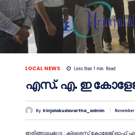
LOCAL NEWS
Less than 1
min.
Read
എസ്. എ. ഇ കോളേജീ
By
Irinjalakudavartha_admin
November 
ഇരിങ്ങാലക്കുട : ക്രൈസ്റ്റ് കോളേജ് ഓഫ് എ