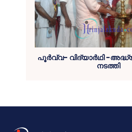
പൂര്‍വ്വ- വിദ്യാര്‍ഥി -അദ
നടത്തി