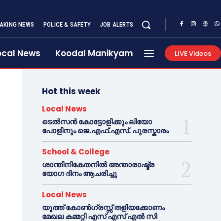
AKING NEWS
POLICE & SAFETY
JOB ALERTS
ocal News
Koodal Manikyam
LIVE Videos
Hot this week
Local News
ടെൽസൻ കോട്ടോളിക്കും ലിയോ
പോളിനും ജെ.എഫ്.എസ്. പുരസ്കാരം
School & College
ശാന്തിനികേതനിൽ അന്താരാഷ്ട്ര
യോഗ ദിനം ആചരിച്ചു
Local News
യൂത്ത് കോൺഗ്രസ്സ് തളിയക്കോണം
മേഖല കമ്മറ്റി എസ് എസ് എൽ സി