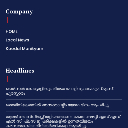
Company
HOME
Local News
Koodal Manikyam
Headlines
ടെൽസൻ കോട്ടോളിക്കും ലിയോ പോളിനും ജെ.എഫ്.എസ്.
പുരസ്കാരം
ശാന്തിനികേതനിൽ അന്താരാഷ്ട്ര യോഗ ദിനം ആചരിച്ചു
യൂത്ത് കോൺഗ്രസ്സ് തളിയക്കോണം മേഖല കമ്മറ്റി എസ് എസ്
എൽ സി പ്ലസ് ടു പരീക്ഷകളിൽ ഉന്നതവിജയം
കരസ്ഥമാക്കിയ വിദ്യാർത്ഥികളെ ആദരിച്ചു.