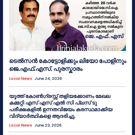
ടെൽസൻ കോട്ടോളിക്കും ലിയോ പോളിനും
ജെ.എഫ്.എസ്. പുരസ്കാരം
Local News
June 24, 2026
യൂത്ത് കോൺഗ്രസ്സ് തളിയക്കോണം മേഖല
കമ്മറ്റി എസ് എസ് എൽ സി പ്ലസ് ടു
പരീക്ഷകളിൽ ഉന്നതവിജയം കരസ്ഥമാക്കിയ
വിദ്യാർത്ഥികളെ ആദരിച്ചു.
Local News
June 23, 2026