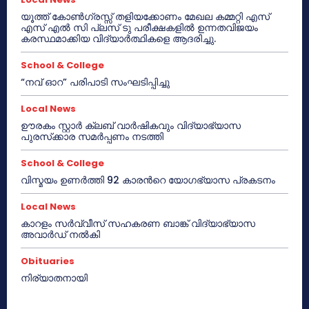
യൂത്ത് കോൺഗ്രസ്സ് തളിയക്കോണം മേഖല കമ്മറ്റി എസ്
എസ് എൽ സി പ്ലസ് ടു പരീക്ഷകളിൽ ഉന്നതവിജയം
കരസ്ഥമാക്കിയ വിദ്യാർത്ഥികളെ ആദരിച്ചു.
School & College
“നവ് ഓറ” പരിപാടി സംഘടിപ്പിച്ചു
Local News
ഊരകം സ്റ്റാർ ക്ലബ് വാർഷികവും വിദ്യാഭ്യാസ
പുരസ്‌ക്കാര സമർപ്പണം നടത്തി
School & College
വിസ്മയം ഉണർത്തി 92 കാരൻറെ യോഗഭ്യാസ പ്രകടനം
Local News
കാറളം സർവ്വീസ് സഹകരണ ബാങ്ക് വിദ്യാഭ്യാസ
അവാർഡ് നൽകി
Obituaries
നിര്യാതനായി