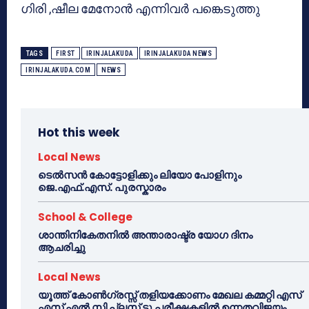
ഗിരി ,ഷീല മേനോന്‍ എന്നിവര്‍ പങ്കെടുത്തു
TAGS
FIRST
IRINJALAKUDA
IRINJALAKUDA NEWS
IRINJALAKUDA.COM
NEWS
Hot this week
Local News
ടെൽസൻ കോട്ടോളിക്കും ലിയോ പോളിനും
ജെ.എഫ്.എസ്. പുരസ്കാരം
School & College
ശാന്തിനികേതനിൽ അന്താരാഷ്ട്ര യോഗ ദിനം
ആചരിച്ചു
Local News
യൂത്ത് കോൺഗ്രസ്സ് തളിയക്കോണം മേഖല കമ്മറ്റി എസ്
എസ് എൽ സി പ്ലസ് ടു പരീക്ഷകളിൽ ഉന്നതവിജയം