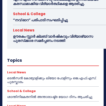
കരസ്ഥമാക്കിയ വിദ്യാർത്ഥികളെ ആദരിച്ചു.
School & College
“നവ് ഓറ” പരിപാടി സംഘടിപ്പിച്ചു
Local News
ഊരകം സ്റ്റാർ ക്ലബ് വാർഷികവും വിദ്യാഭ്യാസ
പുരസ്‌ക്കാര സമർപ്പണം നടത്തി
Topics
Local News
ടെൽസൻ കോട്ടോളിക്കും ലിയോ പോളിനും ജെ.എഫ്.എസ്.
പുരസ്കാരം
School & College
ശാന്തിനികേതനിൽ അന്താരാഷ്ട്ര യോഗ ദിനം ആചരിച്ചു
Local News