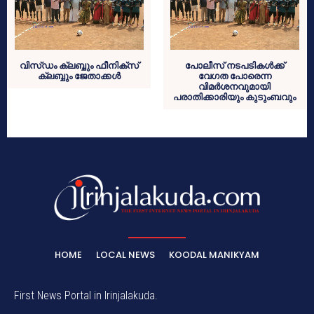
വിസ്ഡം ക്ലബ്ബും ഫീനിക്‌സ്
പോലീസ് നടപടികള്‍ക്ക്
ക്ലബ്ബും ജേതാക്കള്‍
വേഗത പോരെന്ന
വിമര്‍ശനവുമായി
പരാതിക്കാരിയും കുടുംബവും
HOME
LOCAL NEWS
KOODAL MANIKYAM
First News Portal in Irinjalakuda.