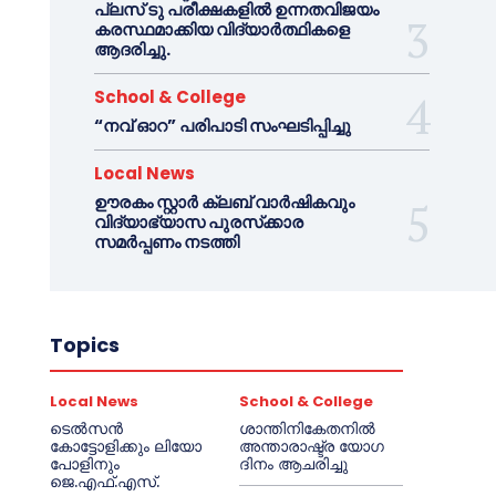
പ്ലസ് ടു പരീക്ഷകളിൽ ഉന്നതവിജയം
കരസ്ഥമാക്കിയ വിദ്യാർത്ഥികളെ
ആദരിച്ചു.
School & College
“നവ് ഓറ” പരിപാടി സംഘടിപ്പിച്ചു
Local News
ഊരകം സ്റ്റാർ ക്ലബ് വാർഷികവും
വിദ്യാഭ്യാസ പുരസ്‌ക്കാര
സമർപ്പണം നടത്തി
Topics
Local News
School & College
ടെൽസൻ
ശാന്തിനികേതനിൽ
കോട്ടോളിക്കും ലിയോ
അന്താരാഷ്ട്ര യോഗ
പോളിനും
ദിനം ആചരിച്ചു
ജെ.എഫ്.എസ്.