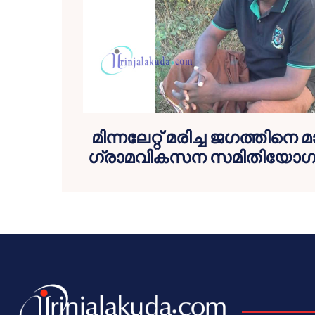
മിന്നലേറ്റ് മരിച്ച ജഗത്തിന
ഗ്രാമവികസന സമിതിയോഗം 