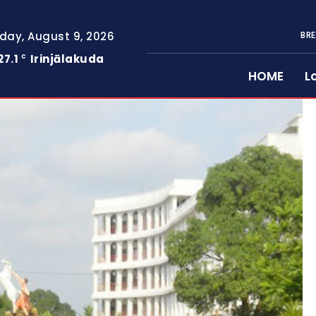
day, August 9, 2026
BRE
27.1
Irinjālakuda
C
HOME
L