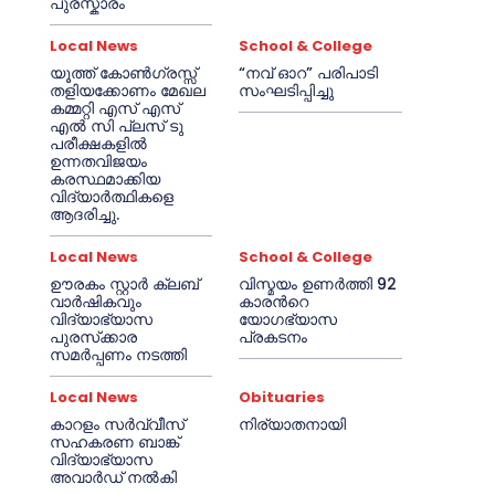
പുരസ്കാരം
Local News
School & College
യൂത്ത് കോൺഗ്രസ്സ്
“നവ് ഓറ” പരിപാടി
തളിയക്കോണം മേഖല
സംഘടിപ്പിച്ചു
കമ്മറ്റി എസ് എസ്
എൽ സി പ്ലസ് ടു
പരീക്ഷകളിൽ
ഉന്നതവിജയം
കരസ്ഥമാക്കിയ
വിദ്യാർത്ഥികളെ
ആദരിച്ചു.
Local News
School & College
ഊരകം സ്റ്റാർ ക്ലബ്
വിസ്മയം ഉണർത്തി 92
വാർഷികവും
കാരൻറെ
വിദ്യാഭ്യാസ
യോഗഭ്യാസ
പുരസ്‌ക്കാര
പ്രകടനം
സമർപ്പണം നടത്തി
Local News
Obituaries
കാറളം സർവ്വീസ്
നിര്യാതനായി
സഹകരണ ബാങ്ക്
വിദ്യാഭ്യാസ
അവാർഡ് നൽകി