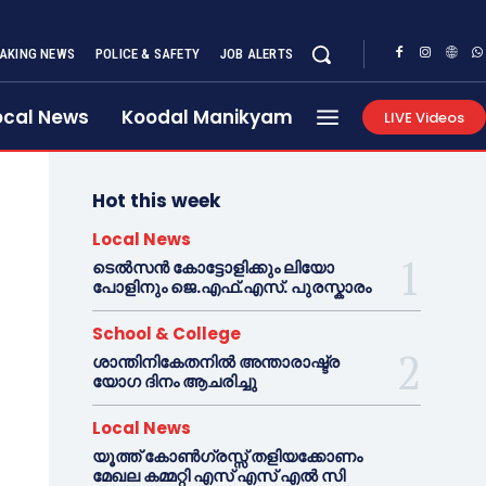
AKING NEWS
POLICE & SAFETY
JOB ALERTS
ocal News
Koodal Manikyam
LIVE Videos
Hot this week
Local News
ടെൽസൻ കോട്ടോളിക്കും ലിയോ
പോളിനും ജെ.എഫ്.എസ്. പുരസ്കാരം
School & College
ശാന്തിനികേതനിൽ അന്താരാഷ്ട്ര
യോഗ ദിനം ആചരിച്ചു
Local News
യൂത്ത് കോൺഗ്രസ്സ് തളിയക്കോണം
മേഖല കമ്മറ്റി എസ് എസ് എൽ സി