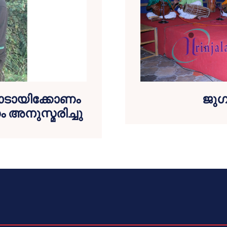
െ മാടായിക്കോണം
ജുഗ
അനുസ്മരിച്ചു