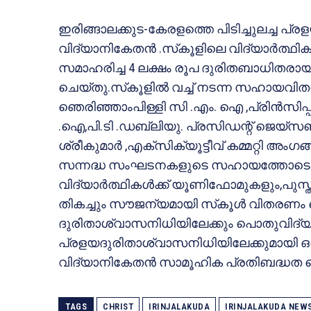
ഇരിങ്ങാലക്കുട-കേരളത്തെ പിടിച്ചുലച്ച പ്ര
വിദ്യാനികേതന്‍ .സ്‌കൂളിലെ വിദ്യാര്‍ത്ഥി
സമാഹരിച്ച 4 ലക്ഷം രൂപ ദുരിതബാധിതരായ എ
ചെയ്തു.സ്‌കൂളില്‍ വച്ച് നടന്ന സഹായവിതര
ഞെരിഞ്ഞാംപിള്ളി സി .എം. ഐ ,പ്രിന്‍സിപ്പാ
.ഐ,പി.ടി .ഡബ്ലിയു. പ്രസിഡന്റ് ജെയ്‌സണ
ശ്രീകുമാര്‍ ,എക്‌സിക്യൂട്ടീവ് കമ്മറ്റി അംഗ
സന്നദ്ധ സംഘടനകളുടെ സഹായത്തോടെ 
വിദ്യാര്‍ത്ഥികള്‍ക്ക് യൂണിഫോമുകളും,പുസ
തികച്ചും സൗജന്യമായി സ്‌കൂള്‍ വിതരണം
ദുരിതാശ്വാസനിധിയിലേക്കും പൊതുവിദ്
പ്രളയദുരിതാശ്വാസനിധിയിലേക്കുമായി ഒരു 
വിദ്യാനികേതന്‍ സാമൂഹിക പ്രതിബദ്ധത ത
TAGS
CHRIST
IRINJALAKUDA
IRINJALAKUDA NEW