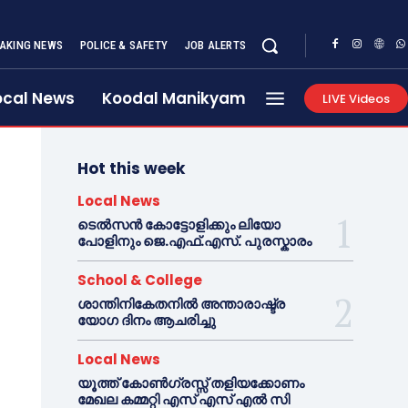
AKING NEWS
POLICE & SAFETY
JOB ALERTS
ocal News
Koodal Manikyam
LIVE Videos
Hot this week
Local News
ടെൽസൻ കോട്ടോളിക്കും ലിയോ
പോളിനും ജെ.എഫ്.എസ്. പുരസ്കാരം
School & College
ശാന്തിനികേതനിൽ അന്താരാഷ്ട്ര
യോഗ ദിനം ആചരിച്ചു
Local News
യൂത്ത് കോൺഗ്രസ്സ് തളിയക്കോണം
മേഖല കമ്മറ്റി എസ് എസ് എൽ സി