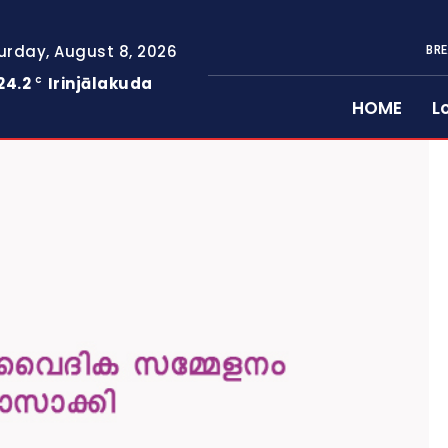
urday, August 8, 2026
BRE
24.2
Irinjālakuda
C
HOME
L