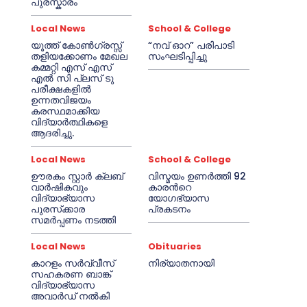
പുരസ്കാരം
Local News
School & College
യൂത്ത് കോൺഗ്രസ്സ്
“നവ് ഓറ” പരിപാടി
തളിയക്കോണം മേഖല
സംഘടിപ്പിച്ചു
കമ്മറ്റി എസ് എസ്
എൽ സി പ്ലസ് ടു
പരീക്ഷകളിൽ
ഉന്നതവിജയം
കരസ്ഥമാക്കിയ
വിദ്യാർത്ഥികളെ
ആദരിച്ചു.
Local News
School & College
ഊരകം സ്റ്റാർ ക്ലബ്
വിസ്മയം ഉണർത്തി 92
വാർഷികവും
കാരൻറെ
വിദ്യാഭ്യാസ
യോഗഭ്യാസ
പുരസ്‌ക്കാര
പ്രകടനം
സമർപ്പണം നടത്തി
Local News
Obituaries
കാറളം സർവ്വീസ്
നിര്യാതനായി
സഹകരണ ബാങ്ക്
വിദ്യാഭ്യാസ
അവാർഡ് നൽകി