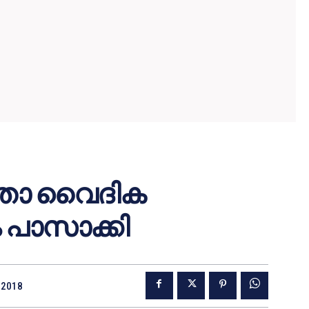
ൂപതാ വൈദിക
 പാസാക്കി
 2018