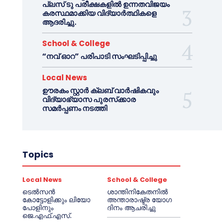
പ്ലസ് ടു പരീക്ഷകളിൽ ഉന്നതവിജയം
കരസ്ഥമാക്കിയ വിദ്യാർത്ഥികളെ
ആദരിച്ചു.
School & College
“നവ് ഓറ” പരിപാടി സംഘടിപ്പിച്ചു
Local News
ഊരകം സ്റ്റാർ ക്ലബ് വാർഷികവും
വിദ്യാഭ്യാസ പുരസ്‌ക്കാര
സമർപ്പണം നടത്തി
Topics
Local News
School & College
ടെൽസൻ
ശാന്തിനികേതനിൽ
കോട്ടോളിക്കും ലിയോ
അന്താരാഷ്ട്ര യോഗ
പോളിനും
ദിനം ആചരിച്ചു
ജെ.എഫ്.എസ്.