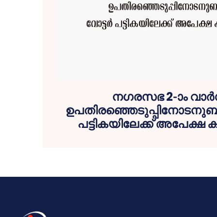
നഗരസഭ 2-ാം വാര്‍
ഉപതിരഞ്ഞെടുപ്പിനോടനുബന്ധി
പട്ടികയിലേക്ക് അപേക്ഷ ക്