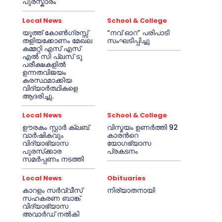
പുരസ്കാരം
Local News
School & College
യൂത്ത് കോൺഗ്രസ്സ്
“നവ് ഓറ” പരിപാടി
തളിയക്കോണം മേഖല
സംഘടിപ്പിച്ചു
കമ്മറ്റി എസ് എസ്
എൽ സി പ്ലസ് ടു
പരീക്ഷകളിൽ
ഉന്നതവിജയം
കരസ്ഥമാക്കിയ
വിദ്യാർത്ഥികളെ
ആദരിച്ചു.
Local News
School & College
ഊരകം സ്റ്റാർ ക്ലബ്
വിസ്മയം ഉണർത്തി 92
വാർഷികവും
കാരൻറെ
വിദ്യാഭ്യാസ
യോഗഭ്യാസ
പുരസ്‌ക്കാര
പ്രകടനം
സമർപ്പണം നടത്തി
Local News
Obituaries
കാറളം സർവ്വീസ്
നിര്യാതനായി
സഹകരണ ബാങ്ക്
വിദ്യാഭ്യാസ
അവാർഡ് നൽകി