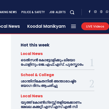
AKING NEWS
POLICE & SAFETY
JOB ALERTS
ocal News
Koodal Manikyam
LIVE Videos
Hot this week
Local News
ടെൽസൻ കോട്ടോളിക്കും ലിയോ
പോളിനും ജെ.എഫ്.എസ്. പുരസ്കാരം
School & College
ശാന്തിനികേതനിൽ അന്താരാഷ്ട്ര
യോഗ ദിനം ആചരിച്ചു
Local News
യൂത്ത് കോൺഗ്രസ്സ് തളിയക്കോണം
മേഖല കമ്മറ്റി എസ് എസ് എൽ സി