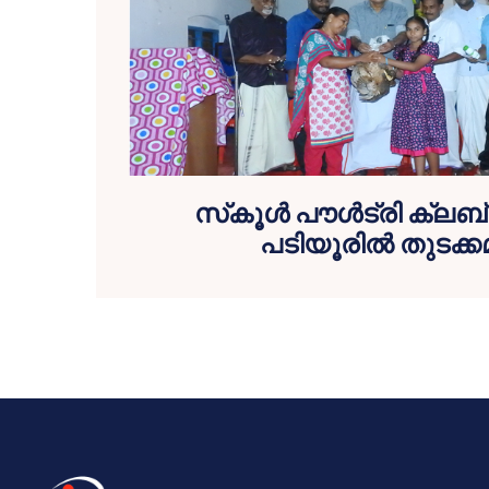
സ്‌കൂള്‍ പൗള്‍ട്രി ക്ലബ്
പടിയൂരില്‍ തുടക്