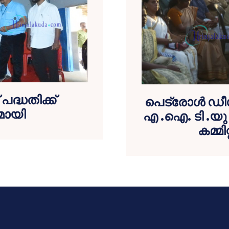
 പദ്ധതിക്ക്
പെട്രോള്‍ ഡ
കമായി
എ .ഐ. ടി .യു
കമ്മി