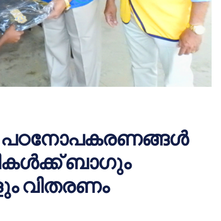
്‍ പഠനോപകരണങ്ങള്‍
ഥികള്‍ക്ക് ബാഗും
ം വിതരണം