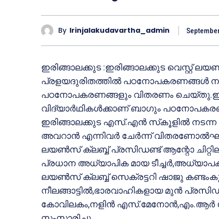
By
Irinjalakudavartha_admin
September
ഇരിങ്ങാലക്കുട :ഇരിങ്ങാലക്കുട വെസ്റ്റ് ലയണ
പ്രളയദുരിതത്തില്‍ പഠനോപകരണങ്ങള്‍ നഷ്ടപ്
പഠനോപകരണങ്ങളും വിതരണം ചെയ്തു.ഇരിങ
വിദ്യാര്‍ഥികള്‍ക്കാണ് ബാഗും പഠനോപകര
ഇരിങ്ങാലക്കുട എസ്.എന്‍ സ്‌കൂളില്‍ നടന്ന
അവറാന്‍ എന്നിവര്‍ ചേര്‍ന്ന് വിതരണോല്‍ഘാട
ലയണ്‍സ് ക്ലബ്ബ് പ്രസിഡണ്ട് ആന്റോ ചിറ്റില
പ്രധാന അധ്യാപിക മായ ടീച്ചര്‍,അധ്യാപകരായ
ലയണ്‍സ് ക്ലബ്ബ് സെക്രട്ടറി ഷാജു കണ്ടംക
നീലങ്ങാട്ടില്‍,ഭാരവാഹികളായ മുന്‍ പ്രസി
കോവിലകം,നളിന്‍ എസ്.മേനോന്‍,എം.ആര്‍ ശിവ
സംസാരിച്ചു.