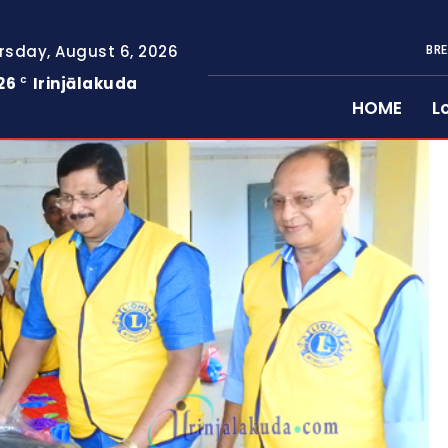
rsday, August 6, 2026
BRE
26
Irinjālakuda
C
HOME
L